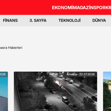
EKONOMİ
MAGAZİN
SPOR
KR
FİNANS
3. SAYFA
TEKNOLOJİ
DÜNYA
asra Haberleri
2026
Amasra - 22.07.2026