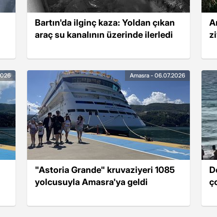
Bartın'da ilginç kaza: Yoldan çıkan
A
araç su kanalının üzerinde ilerledi
zi
2026
Amasra - 06.07.2026
"Astoria Grande" kruvaziyeri 1085
D
yolcusuyla Amasra'ya geldi
ç