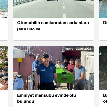
Otomobilin camlarından sarkanlara
D
para cezası
2026
Amasra - 02.06.2026
Emniyet mensubu evinde ölü
Ba
bulundu
o