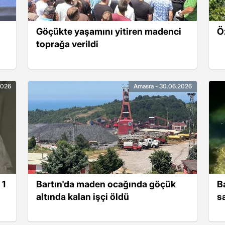
Göçükte yaşamını yitiren madenci
Ö
toprağa verildi
2026
Amasra - 30.06.2026
 1
Bartın'da maden ocağında göçük
Ba
altında kalan işçi öldü
s