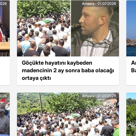
2026
Amasra - 01.07.2026
Göçükte hayatını kaybeden
A
madencinin 2 ay sonra baba olacağı
B
ortaya çıktı
2026
Amasra - 01.07.2026