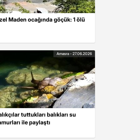
zel Maden ocağında göçük: 1 ölü
Amasra - 27.06.2026
lıkçılar tuttukları balıkları su
amurları ile paylaştı