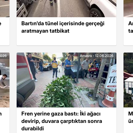
e
Bartın'da tünel içerisinde gerçeği
A
aratmayan tatbikat
ta
2026
Amasra - 12.06.2026
n
Fren yerine gaza bastı: İki ağacı
M
devirip, duvara çarptıktan sonra
ü
durabildi