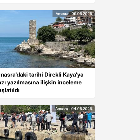
Amasra - 09.06.2026
masra'daki tarihi Direkli Kaya'ya
azı yazılmasına ilişkin inceleme
şlatıldı
Amasra - 04.06.2026