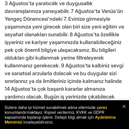
3 Ağustos'ta yaratıcılık ve duygusallık
davranışlarınıza yansıyabilir. 7 Ağustos'ta Venüs'ün
Yengeç Dönencesi'ndeki 7. Evinize girmesiyle
yaşamınıza yeni girecek olan biri size yeni eğitim ve
seyahat olanakları sunabilir. 8 Ağustos'ta özellikle
işyeriniz ve kariyer yaşamınızda kullanabileceğiniz
pek çok önemli bilgiye ulaşacaksınız. Bu bilgileri
oldukları gibi kullanmak yerine filtreleyerek
kullanmanız gerekecek. 9 Ağustos'ta kalbiniz sevgi
ve sanatsal arzularla dolacak ve bu duygular sizi
sınırlarınız ya da limitleriniz içinde kalmanız halinde
14 Ağustos'ta çok başarılı kararlar almanıza
yardımcı olacak. Bugün iş yerinizde çıkabilecek
sürtüşmelere hazırlıklı olmalısınız. 18 Ağustos'ta
×
Sizlere daha iyi hizmet sunabilmek adına sitemizde
çerez
Venüs-Plüton birlikteliği, çıkaracağı finansal
konumlandırmaktayız. Kişisel verileriniz, KVKK ve GDPR
kapsamında toplanıp işlenir. Detaylı bilgi almak için
Aydınlatma
problemlerle ilişkilerinizde ve işyerinizde
Metnimizi
inceleyebilirsiniz.
çalkantılara neden olabilir. Bu nedenle bugün size