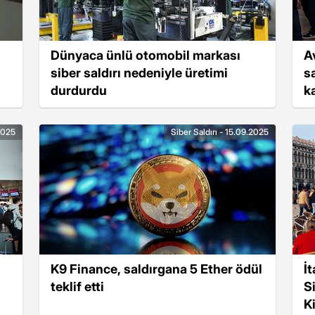
Dünyaca ünlü otomobil markası
A
siber saldırı nedeniyle üretimi
sa
durdurdu
k
.2025
Siber Saldırı - 15.09.2025
K9 Finance, saldırgana 5 Ether ödül
İ
teklif etti
S
K