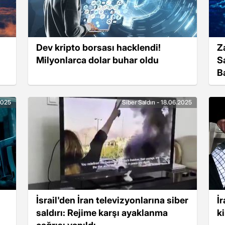
Dev kripto borsası hacklendi!
Z
Milyonlarca dolar buhar oldu
Sa
Ba
.2025
Siber Saldırı - 18.06.2025
İsrail'den İran televizyonlarına siber
İr
saldırı: Rejime karşı ayaklanma
k