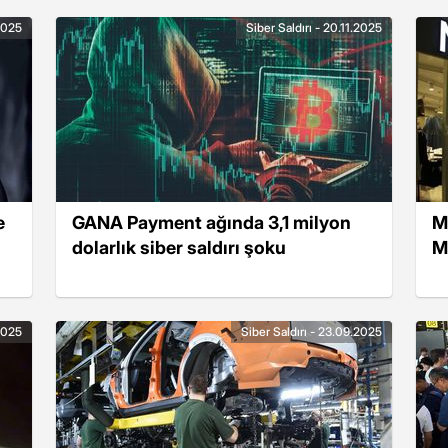
.2025
Siber Saldırı - 20.11.2025
e
GANA Payment ağında 3,1 milyon
M
dolarlık siber saldırı şoku
M
.2025
Siber Saldırı - 23.09.2025