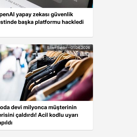
penAI yapay zekası güvenlik
estinde başka platformu hackledi
Siber Saldırı - 01.06.2026
oda devi milyonca müşterinin
risini çaldırdı! Acil kodlu uyarı
apıldı