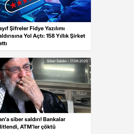
ayıf Şifreler Fidye Yazılımı
ldırısına Yol Açtı: 158 Yıllık Şirket
ttı
Siber Saldırı - 17.06.2025
an'a siber saldırı! Bankalar
ilitlendi, ATM'ler çöktü