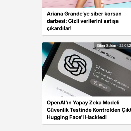
Ariana Grande’ye siber korsan
darbesi: Gizli verilerini satışa
çıkardılar!
Siber Saldırı - 22.07
OpenAI'ın Yapay Zeka Modeli
Güvenlik Testinde Kontrolden Çıkt
Hugging Face'i Hackledi