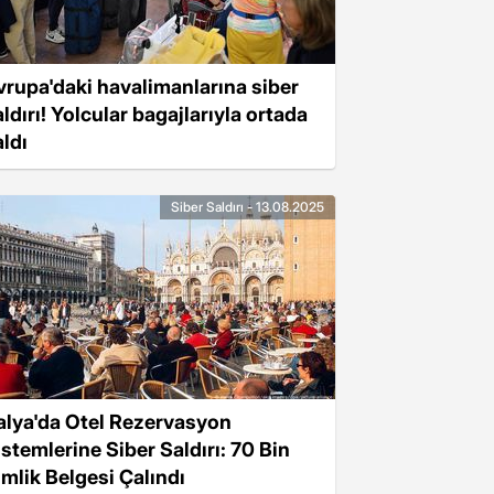
vrupa'daki havalimanlarına siber
ldırı! Yolcular bagajlarıyla ortada
aldı
Siber Saldırı - 13.08.2025
talya'da Otel Rezervasyon
istemlerine Siber Saldırı: 70 Bin
imlik Belgesi Çalındı