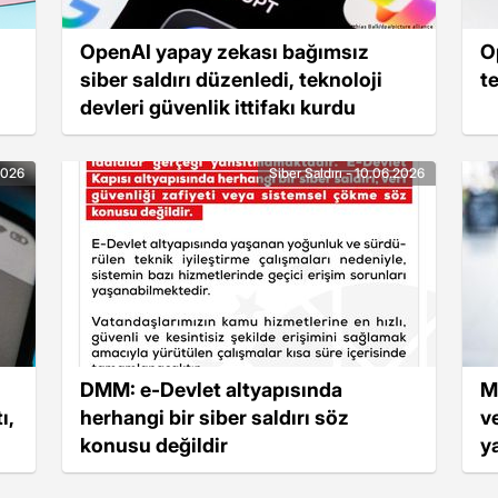
OpenAI yapay zekası bağımsız
O
siber saldırı düzenledi, teknoloji
t
devleri güvenlik ittifakı kurdu
.2026
Siber Saldırı - 10.06.2026
DMM: e-Devlet altyapısında
M
ı,
herhangi bir siber saldırı söz
ve
konusu değildir
y