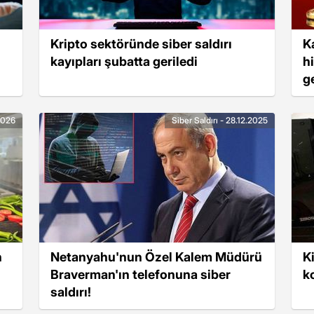
Kripto sektöründe siber saldırı
K
kayıpları şubatta geriledi
h
ge
.2026
Siber Saldırı - 28.12.2025
n
Netanyahu'nun Özel Kalem Müdürü
Ki
Braverman'ın telefonuna siber
k
saldırı!