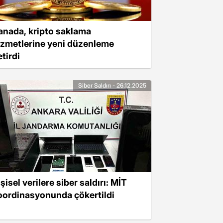
anada, kripto saklama
izmetlerine yeni düzenleme
tirdi
Siber Saldırı - 26.12.2025
şisel verilere siber saldırı: MİT
oordinasyonunda çökertildi