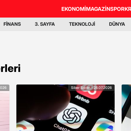
EKONOMİ
MAGAZİN
SPOR
KR
FİNANS
3. SAYFA
TEKNOLOJİ
DÜNYA
rleri
.2026
Siber Saldırı - 28.07.2026