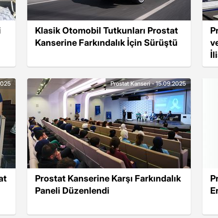
i
Klasik Otomobil Tutkunları Prostat
P
Kanserine Farkındalık İçin Sürüştü
v
İl
2025
Prostat Kanseri - 15.09.2025
at
Prostat Kanserine Karşı Farkındalık
P
Paneli Düzenlendi
E