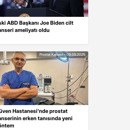
ski ABD Başkanı Joe Biden cilt
anseri ameliyatı oldu
Prostat Kanseri - 09.08.2025
üven Hastanesi'nde prostat
anserinin erken tanısında yeni
öntem