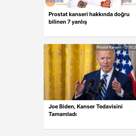
Prostat kanseri hakkında doğru
bilinen 7 yanlış
Prostat Kanseri - 21.10
Joe Biden, Kanser Tedavisini
Tamamladı