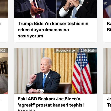
i
Trump: Biden'ın kanser teşhisinin
K
erken duyurulmamasına
B
şaşırıyorum
2025
Prostat Kanseri - 19.05.2025
i
Eski ABD Başkanı Joe Biden'a
J
'agresif' prostat kanseri teşhisi
T