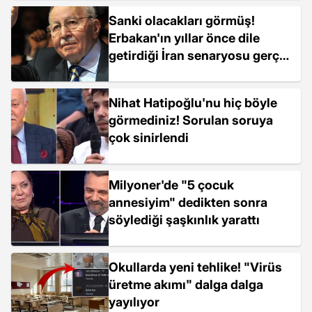
Sanki olacakları görmüş!
Erbakan'ın yıllar önce dile
getirdiği İran senaryosu gerçek
oldu
Nihat Hatipoğlu'nu hiç böyle
görmediniz! Sorulan soruya
çok sinirlendi
Milyoner'de "5 çocuk
annesiyim" dedikten sonra
söylediği şaşkınlık yarattı
Okullarda yeni tehlike! "Virüs
üretme akımı" dalga dalga
yayılıyor