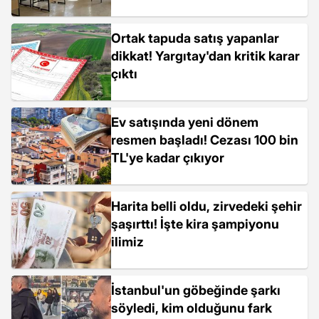
Ortak tapuda satış yapanlar
dikkat! Yargıtay'dan kritik karar
çıktı
Ev satışında yeni dönem
resmen başladı! Cezası 100 bin
TL'ye kadar çıkıyor
Harita belli oldu, zirvedeki şehir
şaşırttı! İşte kira şampiyonu
ilimiz
İstanbul'un göbeğinde şarkı
söyledi, kim olduğunu fark