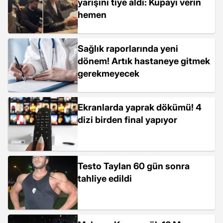
yarışını tiye aldı: Kupayı verin
hemen
Sağlık raporlarında yeni
dönem! Artık hastaneye gitmek
gerekmeyecek
Ekranlarda yaprak dökümü! 4
dizi birden final yapıyor
Testo Taylan 60 gün sonra
tahliye edildi