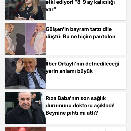
etki ediyor! "8-9 ay kalıcılığı
var"
Gülşen'in bayram tarzı dile
düştü: Bu ne biçim pantolon
İlber Ortaylı'nın defnedileceği
yerin anlamı büyük
Rıza Baba'nın son sağlık
durumunu doktoru açıkladı!
Beynine pıhtı mı attı?