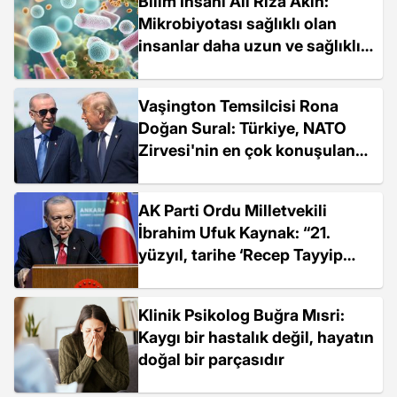
Bilim İnsanı Ali Rıza Akın:
Mikrobiyotası sağlıklı olan
insanlar daha uzun ve sağlıklı
yaşıyor
Vaşington Temsilcisi Rona
Doğan Sural: Türkiye, NATO
Zirvesi'nin en çok konuşulan
ülkelerinden biri oldu
AK Parti Ordu Milletvekili
İbrahim Ufuk Kaynak: “21.
yüzyıl, tarihe ‘Recep Tayyip
Erdoğan Dönemi’ olarak
geçecek"
Klinik Psikolog Buğra Mısri:
Kaygı bir hastalık değil, hayatın
doğal bir parçasıdır