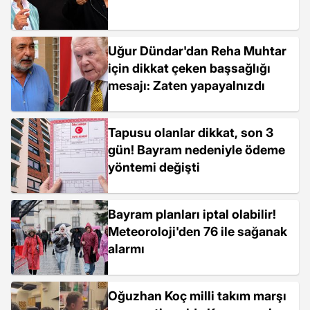
Uğur Dündar'dan Reha Muhtar
için dikkat çeken başsağlığı
mesajı: Zaten yapayalnızdı
Tapusu olanlar dikkat, son 3
gün! Bayram nedeniyle ödeme
yöntemi değişti
Bayram planları iptal olabilir!
Meteoroloji'den 76 ile sağanak
alarmı
Oğuzhan Koç milli takım marşı