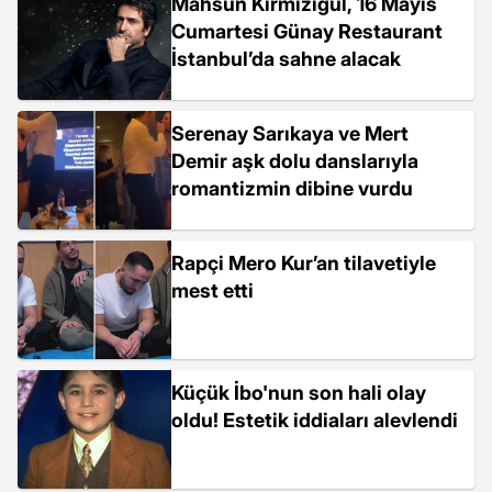
Mahsun Kırmızıgül, 16 Mayıs
Cumartesi Günay Restaurant
İstanbul’da sahne alacak
Serenay Sarıkaya ve Mert
Demir aşk dolu danslarıyla
romantizmin dibine vurdu
Rapçi Mero Kur’an tilavetiyle
mest etti
Küçük İbo'nun son hali olay
oldu! Estetik iddiaları alevlendi