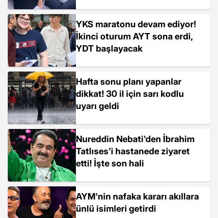
YKS maratonu devam ediyor!
İkinci oturum AYT sona erdi,
YDT başlayacak
Hafta sonu planı yapanlar
dikkat! 30 il için sarı kodlu
uyarı geldi
Nureddin Nebati'den İbrahim
Tatlıses'i hastanede ziyaret
etti! İşte son hali
AYM'nin nafaka kararı akıllara
ünlü isimleri getirdi