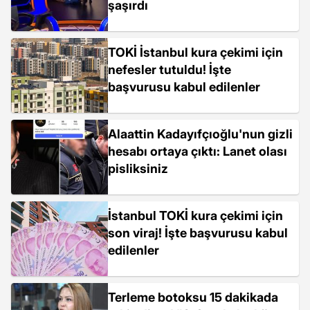
şaşırdı
TOKİ İstanbul kura çekimi için
nefesler tutuldu! İşte
başvurusu kabul edilenler
Alaattin Kadayıfçıoğlu'nun gizli
hesabı ortaya çıktı: Lanet olası
pisliksiniz
İstanbul TOKİ kura çekimi için
son viraj! İşte başvurusu kabul
edilenler
Terleme botoksu 15 dakikada