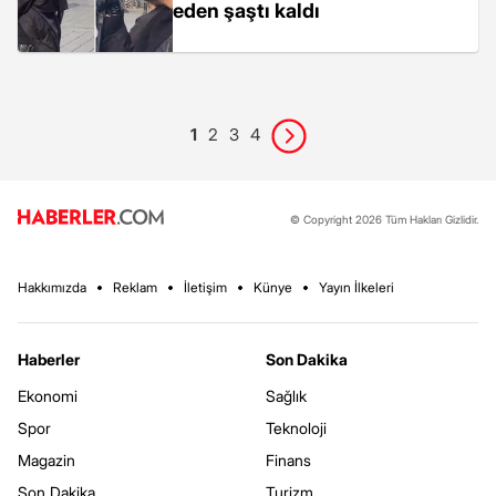
eden şaştı kaldı
1
2
3
4
© Copyright 2026 Tüm Hakları Gizlidir.
Hakkımızda
Reklam
İletişim
Künye
Yayın İlkeleri
Haberler
Son Dakika
Ekonomi
Sağlık
Spor
Teknoloji
Magazin
Finans
Son Dakika
Turizm