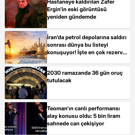
Hastaneye kaldırılan Zafer
Ergin'in eski görüntüsü
yeniden gündemde
İran'da petrol depolarına saldırı
sonrası dünya bu listeyi
konuşuyor! İşte en çok rezerve
sahip ülkeler
2030 ramazanda 36 gün oruç
tutulacak
Teoman'ın canlı performansı
alay konusu oldu: 5 bin liram
sahnede can çekişiyor