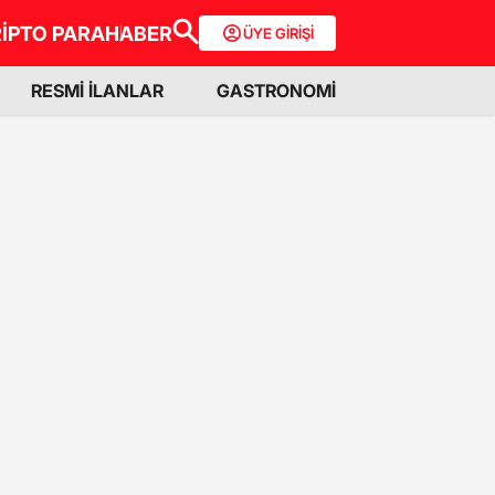
İPTO PARA
HABER
ÜYE GİRİŞİ
RESMİ İLANLAR
GASTRONOMİ