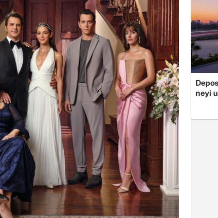
Depos
neyi u