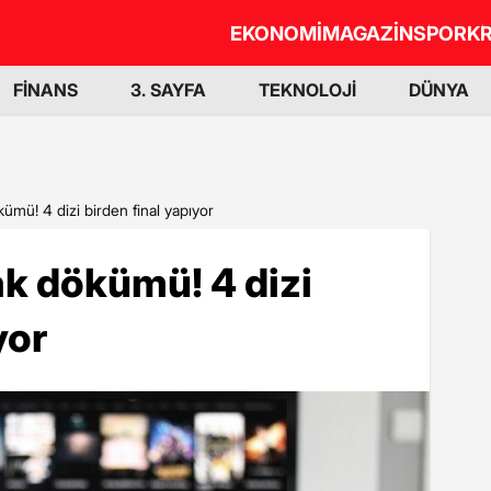
EKONOMİ
MAGAZİN
SPOR
KR
FİNANS
3. SAYFA
TEKNOLOJİ
DÜNYA
ümü! 4 dizi birden final yapıyor
k dökümü! 4 dizi
yor