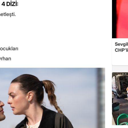
 DİZİ:
etleşti.
Sevgil
ocukları
CHP'l
Orhan