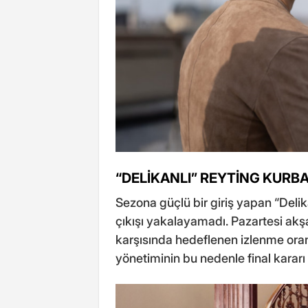
“DELİKANLI” REYTİNG KURB
Sezona güçlü bir giriş yapan “Delik
çıkışı yakalayamadı. Pazartesi akşa
karşısında hedeflenen izlenme oran
yönetiminin bu nedenle final kararı al