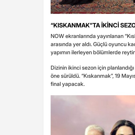
“KISKANMAK”TA İKİNCİ SEZON
NOW ekranlarında yayınlanan “Kıs
arasında yer aldı. Güçlü oyuncu ka
yapımın ilerleyen bölümlerde reytin
Dizinin ikinci sezon için planlandı
öne sürüldü. “Kıskanmak”, 19 Mayı
final yapacak.