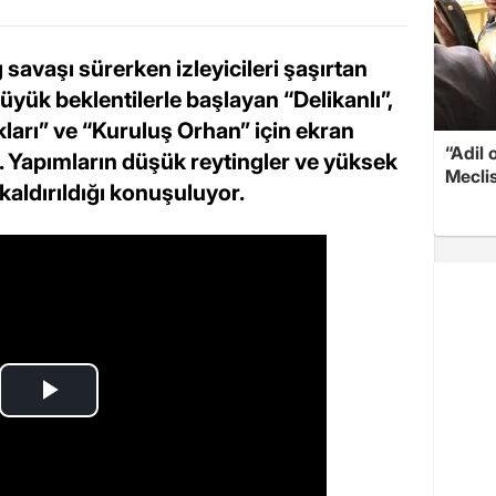
savaşı sürerken izleyicileri şaşırtan
Büyük beklentilerle başlayan “Delikanlı”,
arı” ve “Kuruluş Orhan” için ekran
“Adil 
i. Yapımların düşük reytingler ve yüksek
Meclis
kaldırıldığı konuşuluyor.