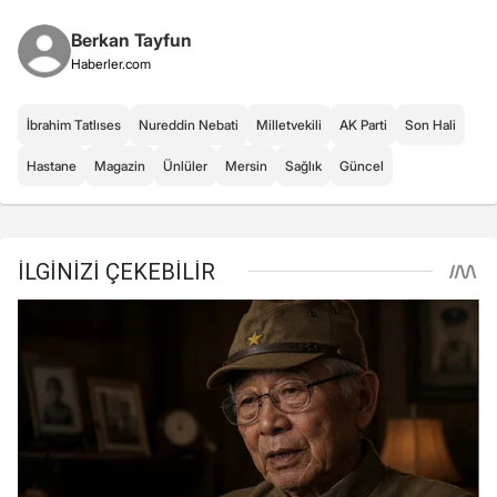
Berkan Tayfun
Haberler.com
İbrahim Tatlıses
Nureddin Nebati
Milletvekili
AK Parti
Son Hali
Hastane
Magazin
Ünlüler
Mersin
Sağlık
Güncel