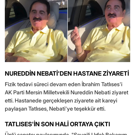
NUREDDİN NEBATİ'DEN HASTANE ZİYARETİ
Fizik tedavi süreci devam eden İbrahim Tatlıses'i
AK Parti Mersin Milletvekili Nureddin Nebati ziyaret
etti. Hastanede gerçekleşen ziyarete ait kareyi
paylaşan Tatlıses, Nebati'ye teşekkür etti.
TATLISES'İN SON HALİ ORTAYA ÇIKTI
Ünlü sanatçı paylaşımında, "Sevgili Urfalı Bakanım