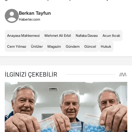
Berkan Tayfun
Haberler.com
Anayasa Mahkemesi
Mehmet Ali Erbil
Nafaka Davası
Acun Ilıcalı
Cem Yılmaz
Ünlüler
Magazin
Gündem
Güncel
Hukuk