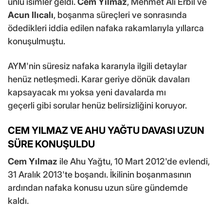
ünlü isimler geldi.
Cem Yılmaz
, Mehmet Ali Erbil ve
Acun Ilıcalı
, boşanma süreçleri ve sonrasında
ödedikleri iddia edilen nafaka rakamlarıyla yıllarca
konuşulmuştu.
AYM'nin süresiz nafaka kararıyla ilgili detaylar
henüz netleşmedi. Karar geriye dönük davaları
kapsayacak mı yoksa yeni davalarda mı
geçerli gibi sorular henüz belirsizliğini koruyor.
CEM YILMAZ VE AHU YAĞTU DAVASI UZUN
SÜRE KONUŞULDU
Cem Yılmaz
ile Ahu Yağtu, 10 Mart 2012'de evlendi,
31 Aralık 2013'te boşandı. İkilinin boşanmasının
ardından nafaka konusu uzun süre gündemde
kaldı.