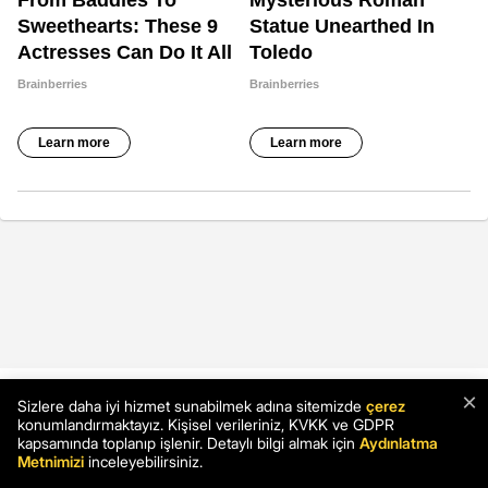
×
Sizlere daha iyi hizmet sunabilmek adına sitemizde
çerez
© Copyright 2026 Tüm Hakları Gizlidir.
konumlandırmaktayız. Kişisel verileriniz, KVKK ve GDPR
kapsamında toplanıp işlenir. Detaylı bilgi almak için
Aydınlatma
Metnimizi
inceleyebilirsiniz.
Hakkımızda
Reklam
İletişim
Künye
Yayın İlkeleri