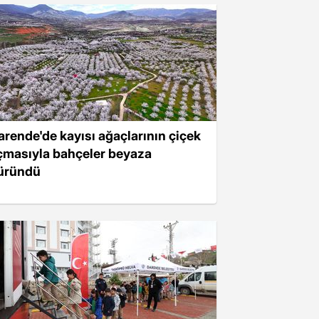
arende'de kayısı ağaçlarının çiçek
çmasıyla bahçeler beyaza
üründü