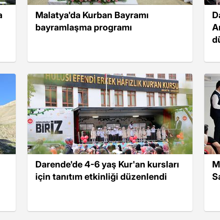
a
Malatya'da Kurban Bayramı
D
bayramlaşma programı
A
d
Darende'de 4-6 yaş Kur'an kursları
M
için tanıtım etkinliği düzenlendi
Sa