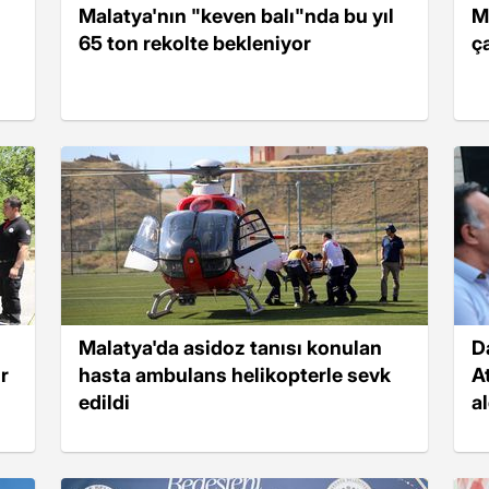
Malatya'nın "keven balı"nda bu yıl
Ma
65 ton rekolte bekleniyor
ç
Malatya'da asidoz tanısı konulan
D
r
hasta ambulans helikopterle sevk
At
edildi
al