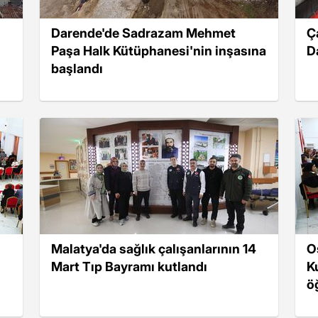
Darende'de Sadrazam Mehmet
Ç
Paşa Halk Kütüphanesi'nin inşasına
D
başlandı
Malatya'da sağlık çalışanlarının 14
O
Mart Tıp Bayramı kutlandı
K
öğ