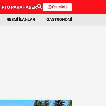
İPTO PARA
HABER
ÜYE GİRİŞİ
RESMİ İLANLAR
GASTRONOMİ