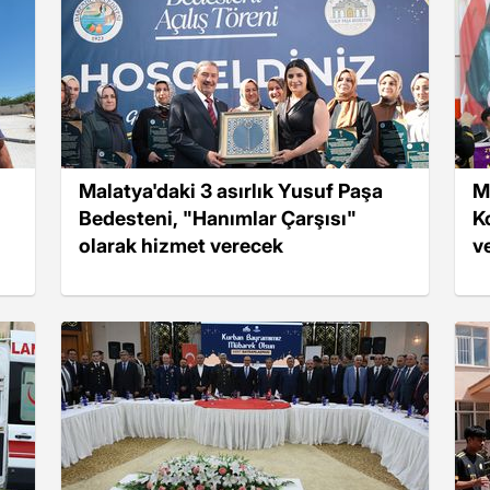
Malatya'daki 3 asırlık Yusuf Paşa
M
Bedesteni, "Hanımlar Çarşısı"
K
olarak hizmet verecek
v