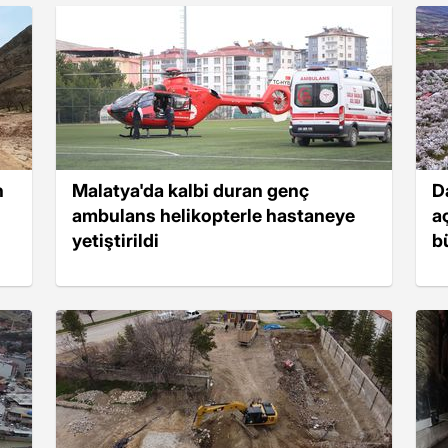
n
Malatya'da kalbi duran genç
D
ambulans helikopterle hastaneye
a
yetiştirildi
b