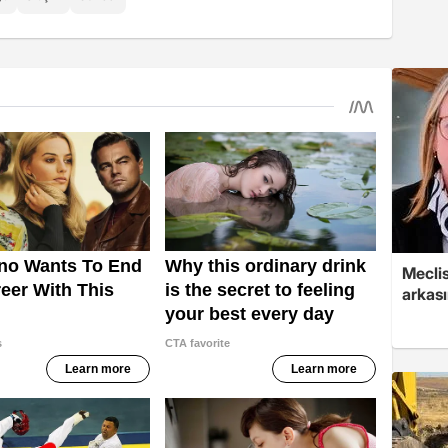
Mecli
arkası