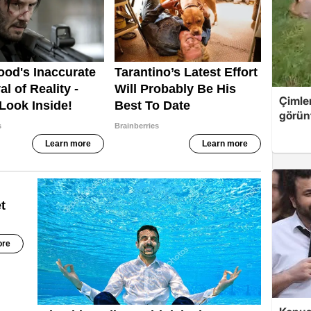
Çimle
görünt