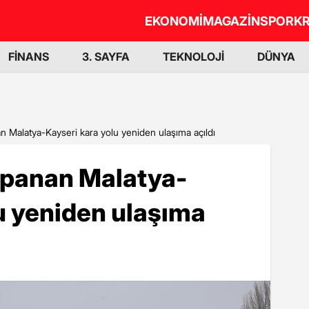
EKONOMİ
MAGAZİN
SPOR
KR
FİNANS
3. SAYFA
TEKNOLOJİ
DÜNYA
n Malatya-Kayseri kara yolu yeniden ulaşıma açıldı
apanan Malatya-
u yeniden ulaşıma