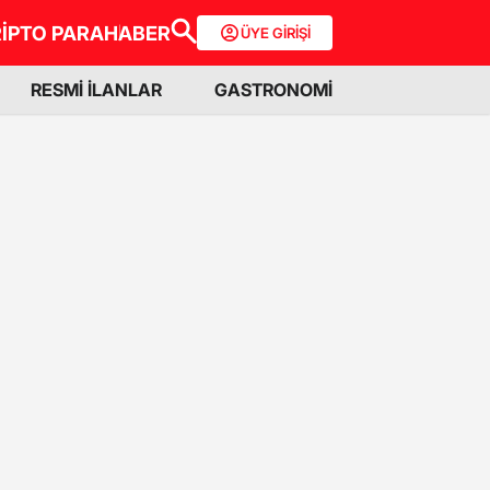
İPTO PARA
HABER
ÜYE GİRİŞİ
RESMİ İLANLAR
GASTRONOMİ