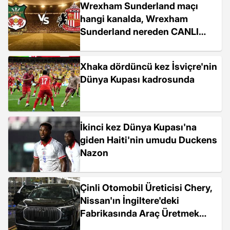
Wrexham Sunderland maçı
hangi kanalda, Wrexham
Sunderland nereden CANLI
izlenir?
Xhaka dördüncü kez İsviçre'nin
Dünya Kupası kadrosunda
İkinci kez Dünya Kupası'na
giden Haiti'nin umudu Duckens
Nazon
Çinli Otomobil Üreticisi Chery,
Nissan'ın İngiltere'deki
Fabrikasında Araç Üretmek
Üzere Ön Anlaşma İmzaladı