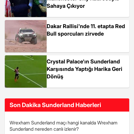
Sahaya Çıkıyor
Dakar Rallisi'nde 11. etapta Red
Bull sporcuları zirvede
Crystal Palace'ın Sunderland
Karşısında Yaptığı Harika Geri
Dönüş
Son Dakika Sunderland Haberleri
Wrexham Sunderland maçı hangi kanalda Wrexham
Sunderland nereden canlı izlenir?