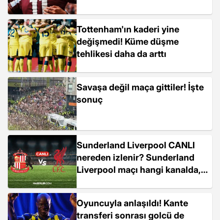
Tottenham'ın kaderi yine
değişmedi! Küme düşme
tehlikesi daha da arttı
Savaşa değil maça gittiler! İşte
sonuç
Sunderland Liverpool CANLI
nereden izlenir? Sunderland
Liverpool maçı hangi kanalda,
nereden izlenir?
Oyuncuyla anlaşıldı! Kante
transferi sonrası golcü de