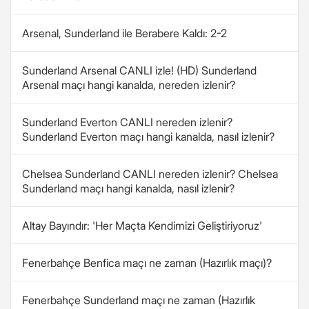
Arsenal, Sunderland ile Berabere Kaldı: 2-2
Sunderland Arsenal CANLI izle! (HD) Sunderland
Arsenal maçı hangi kanalda, nereden izlenir?
Sunderland Everton CANLI nereden izlenir?
Sunderland Everton maçı hangi kanalda, nasıl izlenir?
Chelsea Sunderland CANLI nereden izlenir? Chelsea
Sunderland maçı hangi kanalda, nasıl izlenir?
Altay Bayındır: 'Her Maçta Kendimizi Geliştiriyoruz'
Fenerbahçe Benfica maçı ne zaman (Hazırlık maçı)?
Fenerbahçe Sunderland maçı ne zaman (Hazırlık