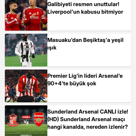
Galibiyeti resmen unuttular!
Liverpool'un kabusu bitmiyor
Masuaku'dan Beşiktaş'a yeşil
ışık
Premier Lig'in lideri Arsenal'e
90+4'te büyük şok
Sunderland Arsenal CANLI izle!
(HD) Sunderland Arsenal maçı
hangi kanalda, nereden izlenir?