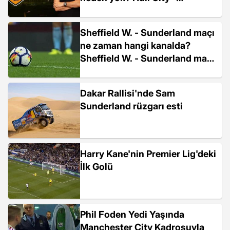
Sunderland ne zaman, saat
kaçta, hangi kanalda?
Sheffield W. - Sunderland maçı
ne zaman hangi kanalda?
Sheffield W. - Sunderland maçı
şifresiz mi? Sheffield W. -
Sunderland maçı hakemi kim?
Dakar Rallisi'nde Sam
Sunderland rüzgarı esti
Harry Kane'nin Premier Lig'deki
İlk Golü
Phil Foden Yedi Yaşında
Manchester City Kadrosuyla