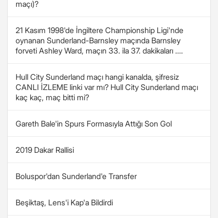
maçı)?
21 Kasım 1998'de İngiltere Championship Ligi'nde
oynanan Sunderland-Barnsley maçında Barnsley
forveti Ashley Ward, maçın 33. ila 37. dakikaları ....
Hull City Sunderland maçı hangi kanalda, şifresiz
CANLI İZLEME linki var mı? Hull City Sunderland maçı
kaç kaç, maç bitti mi?
Gareth Bale'in Spurs Formasıyla Attığı Son Gol
2019 Dakar Rallisi
Boluspor'dan Sunderland'e Transfer
Beşiktaş, Lens'i Kap'a Bildirdi