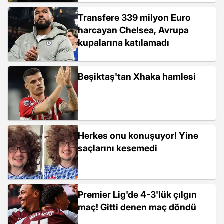
Transfere 339 milyon Euro
harcayan Chelsea, Avrupa
kupalarına katılamadı
Beşiktaş'tan Xhaka hamlesi
Herkes onu konuşuyor! Yine
saçlarını kesemedi
Premier Lig'de 4-3'lük çılgın
maç! Gitti denen maç döndü