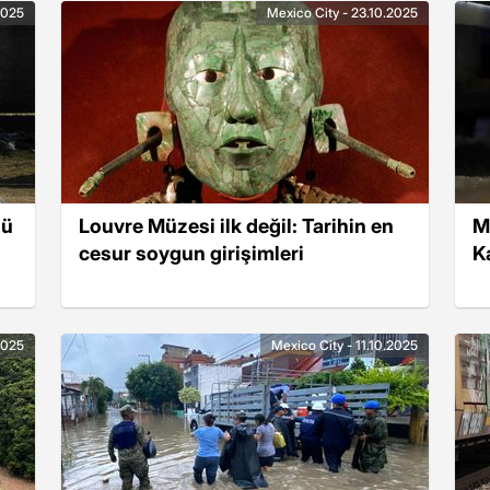
2025
Mexico City - 23.10.2025
lü
Louvre Müzesi ilk değil: Tarihin en
M
cesur soygun girişimleri
K
2025
Mexico City - 11.10.2025