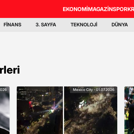
EKONOMİ
MAGAZİN
SPOR
KR
FİNANS
3. SAYFA
TEKNOLOJİ
DÜNYA
leri
2026
Mexico City - 01.07.2026