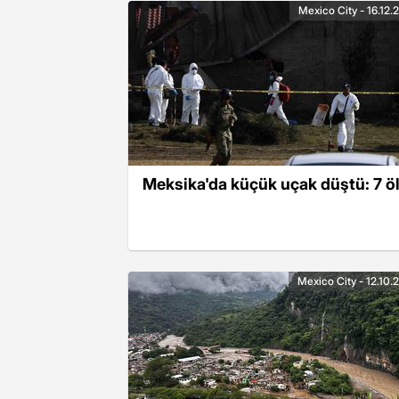
Mexico City - 16.12.
Meksika'da küçük uçak düştü: 7 ö
Mexico City - 12.10.