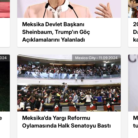
Meksika Devlet Başkanı
2
Sheinbaum, Trump'ın Göç
D
Açıklamalarını Yalanladı
k
2024
Mexico City - 11.09.2024
e
Meksika'da Yargı Reformu
M
Oylamasında Halk Senatoyu Bastı
t