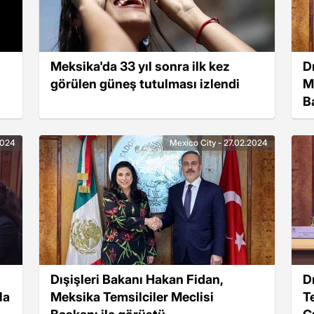
Meksika'da 33 yıl sonra ilk kez
D
görülen güneş tutulması izlendi
M
B
g
2024
Mexico City - 27.02.2024
Dışişleri Bakanı Hakan Fidan,
D
la
Meksika Temsilciler Meclisi
T