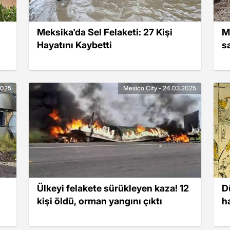
Meksika'da Sel Felaketi: 27 Kişi
M
Hayatını Kaybetti
s
2025
Mexico City - 24.03.2025
Ülkeyi felakete sürükleyen kaza! 12
D
kişi öldü, orman yangını çıktı
h