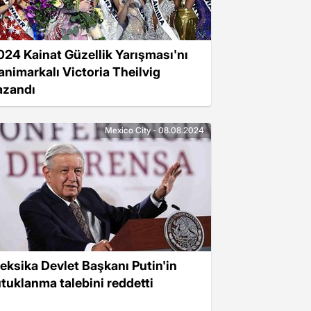
024 Kainat Güzellik Yarışması'nı
animarkalı Victoria Theilvig
azandı
Mexico City - 08.08.2024
eksika Devlet Başkanı Putin'in
utuklanma talebini reddetti