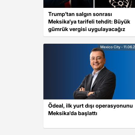
Trump’tan salgın sonrası
Meksika’ya tarifeli tehdit: Büyük
gümrük vergisi uygulayacağız
Mexico City - 11.06.
Ödeal, ilk yurt dışı operasyonunu
Meksika'da başlattı