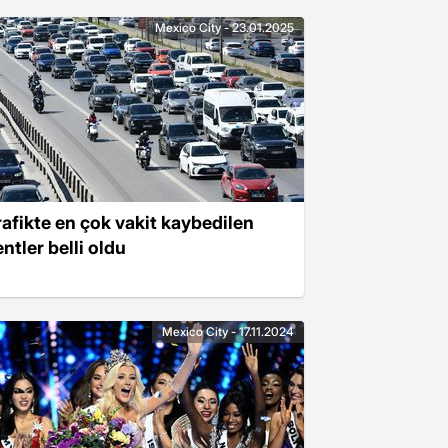
Mexico City - 23.01.2025
rafikte en çok vakit kaybedilen
ntler belli oldu
Mexico City - 17.11.2024