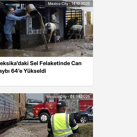
Mexico City - 14.10.2025
eksika'daki Sel Felaketinde Can
aybı 64'e Yükseldi
Mexico City - 08.09.2025