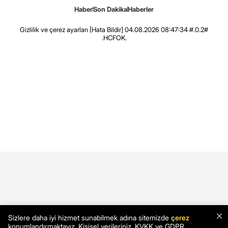
Haber
Son Dakika
Haberler
Gizlilik ve çerez ayarları
[Hata Bildir]
04.08.2026 08:47:34 #.0.2#
.HCFOK.
×
Sizlere daha iyi hizmet sunabilmek adına sitemizde
çerez
konumlandırmaktayız. Kişisel verileriniz, KVKK ve GDPR