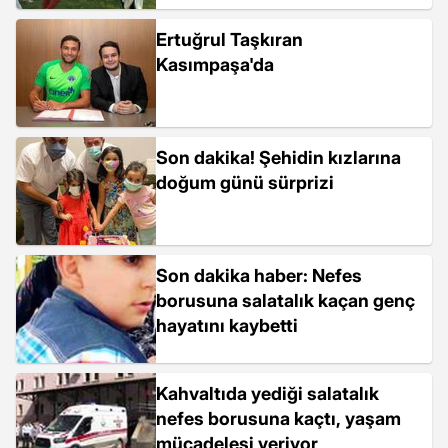
Ertuğrul Taşkıran
Kasımpaşa'da
Son dakika! Şehidin kızlarına
doğum günü sürprizi
Son dakika haber: Nefes
borusuna salatalık kaçan genç
hayatını kaybetti
Kahvaltıda yediği salatalık
nefes borusuna kaçtı, yaşam
mücadelesi veriyor