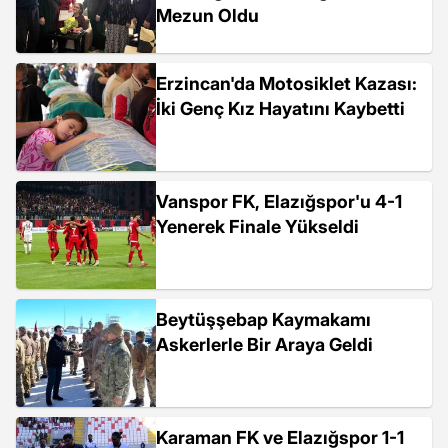
Mezun Oldu
Erzincan'da Motosiklet Kazası:
İki Genç Kız Hayatını Kaybetti
Vanspor FK, Elazığspor'u 4-1
Yenerek Finale Yükseldi
Beytüşşebap Kaymakamı
Askerlerle Bir Araya Geldi
Karaman FK ve Elazığspor 1-1