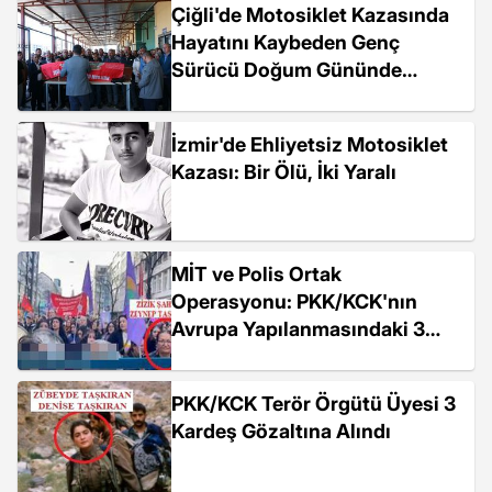
Çiğli'de Motosiklet Kazasında
Hayatını Kaybeden Genç
Sürücü Doğum Gününde
Defnedildi
İzmir'de Ehliyetsiz Motosiklet
Kazası: Bir Ölü, İki Yaralı
MİT ve Polis Ortak
Operasyonu: PKK/KCK'nın
Avrupa Yapılanmasındaki 3
Kardeş Yakalandı
PKK/KCK Terör Örgütü Üyesi 3
Kardeş Gözaltına Alındı