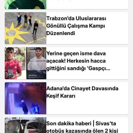
Trabzon'da Uluslararası
Gönüllü Çalışma Kampı
Düzenlendi
Yerine geçen isme dava
açacak! Herkesin hacca
gittiğini sandığı 'Gaspçı
Hüseyin' meğerse hapisteymiş
Adana'da Cinayet Davasında
Keşif Kararı
Son dakika haberi | Sivas'ta
otobüs kazasında ölen 2 kişi