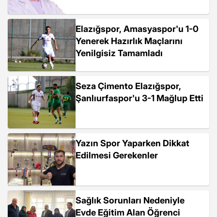
Elazığspor, Amasyaspor'u 1-0
Yenerek Hazırlık Maçlarını
Yenilgisiz Tamamladı
Seza Çimento Elazığspor,
Şanlıurfaspor'u 3-1 Mağlup Etti
Yazın Spor Yaparken Dikkat
Edilmesi Gerekenler
Sağlık Sorunları Nedeniyle
Evde Eğitim Alan Öğrenci