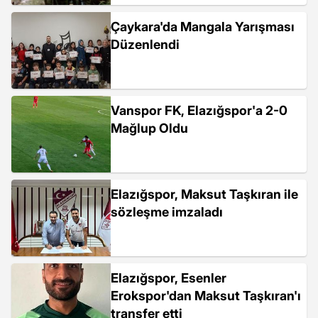
Çaykara'da Mangala Yarışması
Düzenlendi
Vanspor FK, Elazığspor'a 2-0
Mağlup Oldu
Elazığspor, Maksut Taşkıran ile
sözleşme imzaladı
Elazığspor, Esenler
Erokspor'dan Maksut Taşkıran'ı
transfer etti