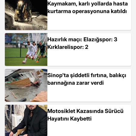
Kaymakam, karlı yollarda hasta
kurtarma operasyonuna katıldı
Hazırlık maçı: Elazığspor: 3
Kırklarelispor: 2
Sinop'ta şiddetli fırtına, balıkçı
barınağına zarar verdi
Motosiklet Kazasında Sürücü
Hayatını Kaybetti