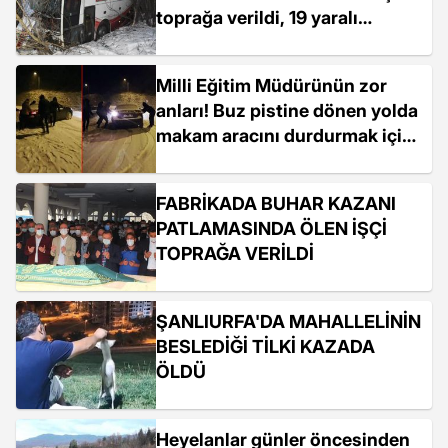
toprağa verildi, 19 yaralı
taburcu
Milli Eğitim Müdürünün zor
anları! Buz pistine dönen yolda
makam aracını durdurmak için
mücadele ettiler
FABRİKADA BUHAR KAZANI
PATLAMASINDA ÖLEN İŞÇİ
TOPRAĞA VERİLDİ
ŞANLIURFA'DA MAHALLELİNİN
BESLEDİĞİ TİLKİ KAZADA
ÖLDÜ
Heyelanlar günler öncesinden