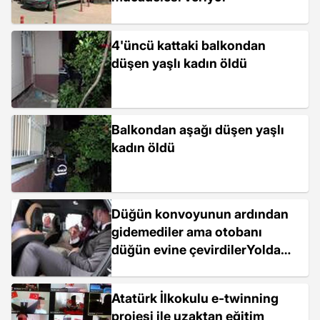
4'üncü kattaki balkondan
düşen yaşlı kadın öldü
Balkondan aşağı düşen yaşlı
kadın öldü
Düğün konvoyunun ardından
gidemediler ama otobanı
düğün evine çevirdilerYolda
kalan akrabalar,...
Atatürk İlkokulu e-twinning
projesi ile uzaktan eğitim