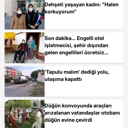
Dehşeti yaşayan kadın: "Halen
korkuyorum"
Son dakika... Engelli otel
işletmecisi, şehir dışından
gelen engellileri ücretsiz
ağırlıyor
'Tapulu malım' dediği yolu,
ulaşıma kapattı
Düğün konvoyunda araçları
arızalanan vatandaşlar otobanı
düğün evine çevirdi