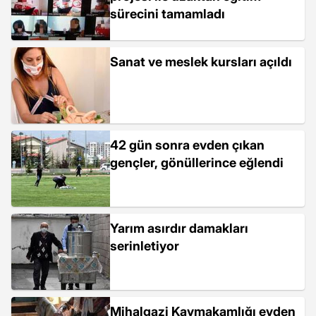
sürecini tamamladı
Sanat ve meslek kursları açıldı
42 gün sonra evden çıkan
gençler, gönüllerince eğlendi
Yarım asırdır damakları
serinletiyor
Mihalgazi Kaymakamlığı evden