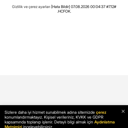
Gizlilik ve çerez ayarları
[Hata Bildir]
07.08.2026 00:04:37 #7.12#
.HCFOK.
×
Sizlere daha iyi hizmet sunabilmek adına sitemizde
çerez
konumlandırmaktayız. Kişisel verileriniz, KVKK ve GDPR
kapsamında toplanıp işlenir. Detaylı bilgi almak için
Aydınlatma
Metnimizi
inceleyebilirsiniz.