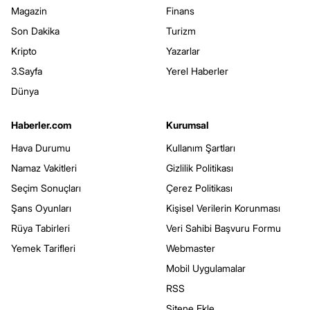
Magazin
Finans
Son Dakika
Turizm
Kripto
Yazarlar
3.Sayfa
Yerel Haberler
Dünya
Haberler.com
Kurumsal
Hava Durumu
Kullanım Şartları
Namaz Vakitleri
Gizlilik Politikası
Seçim Sonuçları
Çerez Politikası
Şans Oyunları
Kişisel Verilerin Korunması
Rüya Tabirleri
Veri Sahibi Başvuru Formu
Yemek Tarifleri
Webmaster
Mobil Uygulamalar
RSS
Sitene Ekle