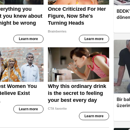
BDDK'
döne
Bir ba
üzerin