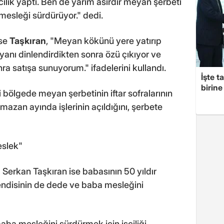
tıcılık yaptı. Ben de yarım asırdır meyan şerbeti
mesleği sürdürüyor." dedi.
ise
Taşkıran
, "Meyan kökünü yere yatırıp
yanı dinlendirdikten sonra özü çıkıyor ve
ra satışa sunuyorum." ifadelerini kullandı.
İşte t
birine 
 bölgede meyan şerbetinin iftar sofralarının
mazan ayında işlerinin açıldığını, şerbete
eslek"
 Serkan Taşkıran ise babasının 50 yıldır
endisinin de dede ve baba mesleğini
 baba mesleğini sürdürmek için işçiliği