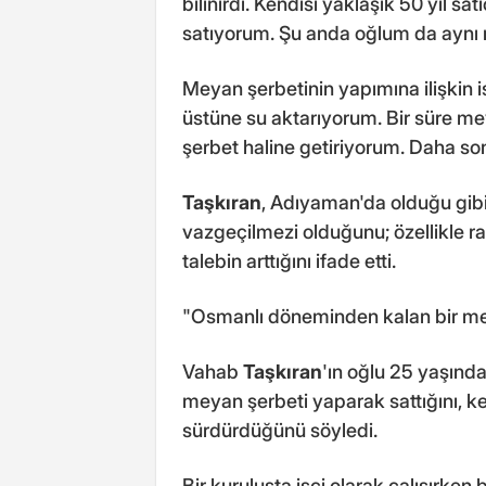
bilinirdi. Kendisi yaklaşık 50 yıl sa
satıyorum. Şu anda oğlum da aynı 
Meyan şerbetinin yapımına ilişkin 
üstüne su aktarıyorum. Bir süre me
şerbet haline getiriyorum. Daha son
Taşkıran
, Adıyaman'da olduğu gibi
vazgeçilmezi olduğunu; özellikle ra
talebin arttığını ifade etti.
"Osmanlı döneminden kalan bir m
Vahab
Taşkıran
'ın oğlu 25 yaşında
meyan şerbeti yaparak sattığını, k
sürdürdüğünü söyledi.
Bir kuruluşta işçi olarak çalışırken