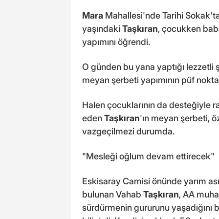
Mara
Mahallesi'nde Tarihi Sokak't
yaşındaki
Taşkıran
, çocukken bab
yapımını öğrendi.
O günden bu yana yaptığı lezzetli 
meyan şerbeti yapımının püf noktala
Halen çocuklarının da desteğiyle
eden
Taşkıran
'ın meyan şerbeti, öz
vazgeçilmezi durumda.
"Mesleği oğlum devam ettirecek"
Eskisaray Camisi önünde yarım ası
bulunan Vahab
Taşkıran
, AA muha
sürdürmenin gururunu yaşadığını be