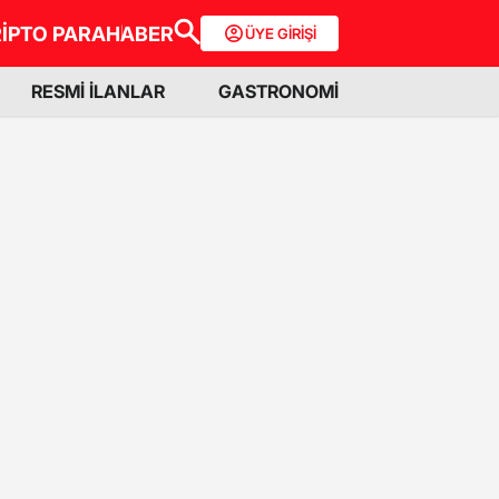
İPTO PARA
HABER
ÜYE GİRİŞİ
RESMİ İLANLAR
GASTRONOMİ