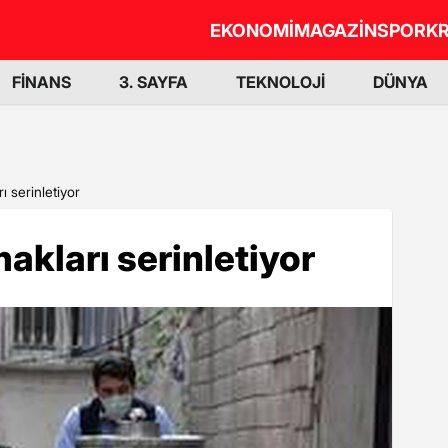
EKONOMİ
MAGAZİN
SPOR
KR
FİNANS
3. SAYFA
TEKNOLOJİ
DÜNYA
ı serinletiyor
akları serinletiyor