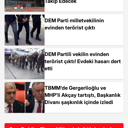
Takip Edecek
DEM Parti milletvekilinin
evinden terörist çıktı
DEM Partili vekilin evinden
terörist çıktı! Evdeki hasarı dert
etti
TBMM'de Gergerlioğlu ve
MHP'li Akçay tartıştı, Başkanlık
Divanı şaşkınlık içinde izledi