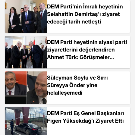
DEM Parti'nin İmralı heyetinin
Selahattin Demirtaş'ı ziyaret
edeceği tarih netleşti
DEM Parti heyetinin siyasi parti
ziyaretlerini değerlendiren
Ahmet Türk: Görüşmeler
olumlu geçti
Süleyman Soylu ve Sırrı
Süreyya Önder yine
helalleşemedi
DEM Parti Eş Genel Başkanları
Figen Yüksekdağ'ı Ziyaret Etti