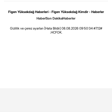
Figen Yüksekdağ Haberleri - Figen Yüksekdağ Kimdir - Haberler
Haber
Son Dakika
Haberler
Gizlilik ve çerez ayarları
[Hata Bildir]
08.08.2026 09:50:34 #7.12#
.HCFOK.