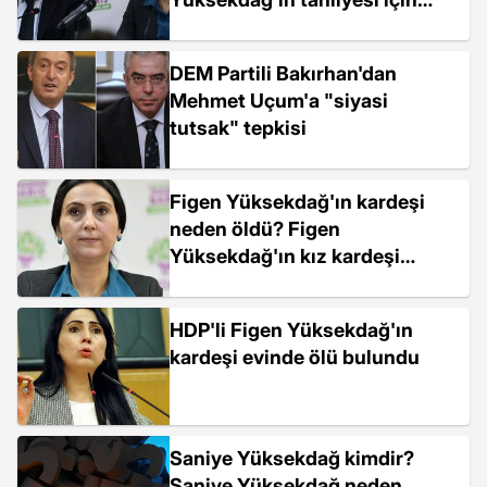
başvuru
DEM Partili Bakırhan'dan
Mehmet Uçum'a "siyasi
tutsak" tepkisi
Figen Yüksekdağ'ın kardeşi
neden öldü? Figen
Yüksekdağ'ın kız kardeşi
kimdir?
HDP'li Figen Yüksekdağ'ın
kardeşi evinde ölü bulundu
Saniye Yüksekdağ kimdir?
Saniye Yüksekdağ neden