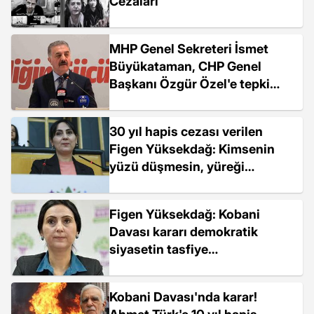
Cezaları
MHP Genel Sekreteri İsmet
Büyükataman, CHP Genel
Başkanı Özgür Özel'e tepki
gösterdi
30 yıl hapis cezası verilen
Figen Yüksekdağ: Kimsenin
yüzü düşmesin, yüreği
kararmasın
Figen Yüksekdağ: Kobani
Davası kararı demokratik
siyasetin tasfiye
operasyonudur
Kobani Davası'nda karar!