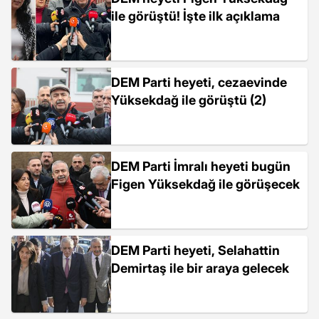
ile görüştü! İşte ilk açıklama
DEM Parti heyeti, cezaevinde
Yüksekdağ ile görüştü (2)
DEM Parti İmralı heyeti bugün
Figen Yüksekdağ ile görüşecek
DEM Parti heyeti, Selahattin
Demirtaş ile bir araya gelecek