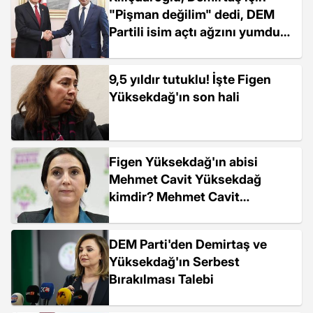
"Pişman değilim" dedi, DEM
Partili isim açtı ağzını yumdu
gözünü
9,5 yıldır tutuklu! İşte Figen
Yüksekdağ'ın son hali
Figen Yüksekdağ'ın abisi
Mehmet Cavit Yüksekdağ
kimdir? Mehmet Cavit
Yüksekdağ neden öldü?
DEM Parti'den Demirtaş ve
Yüksekdağ'ın Serbest
Bırakılması Talebi