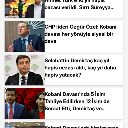
Ahmet Türk'e 10 yıl hapis
cezası verildi, Sırrı Süreyya
Önder ve Ayhan Bilgen beraat
etti
CHP lideri Özgür Özel: Kobani
davası her yönüyle siyasi bir
dava
Selahattin Demirtaş kaç yıl
hapis cezası aldı, kaç yıl daha
hapis yatacak?
Kobani Davası'nda 5 İsim
Tahliye Edilirken 12 İsim de
Beraat Etti, Demirtaş ve
Yüksekdağ'a Ceza Yağdı
Kobani Davası'nda kimler ceza