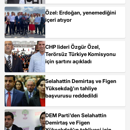
Özel: Erdoğan, yenemediğini
içeri atıyor
CHP lideri Özgür Özel,
Terörsüz Türkiye Komisyonu
için şartını açıkladı
Selahattin Demirtaş ve Figen
Yüksekdağ'ın tahliye
başvurusu reddedildi
DEM Parti'den Selahattin
Demirtaş ve Figen
Yüksekdağ'ın tahliyesi için