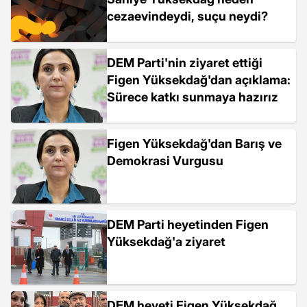
cezaevindeydi, suçu neydi?
DEM Parti'nin ziyaret ettiği
Figen Yüksekdağ'dan açıklama:
Sürece katkı sunmaya hazırız
Figen Yüksekdağ'dan Barış ve
Demokrasi Vurgusu
DEM Parti heyetinden Figen
Yüksekdağ'a ziyaret
DEM heyeti Figen Yüksekdağ