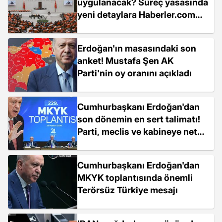
uygulanacak? Süreç yasasında
yeni detaylara Haberler.com
ulaştı
Erdoğan'ın masasındaki son
anket! Mustafa Şen AK
Parti'nin oy oranını açıkladı
Cumhurbaşkanı Erdoğan'dan
son dönemin en sert talimatı!
Parti, meclis ve kabineye net
çizgiler çekti
Cumhurbaşkanı Erdoğan'dan
MKYK toplantısında önemli
Terörsüz Türkiye mesajı