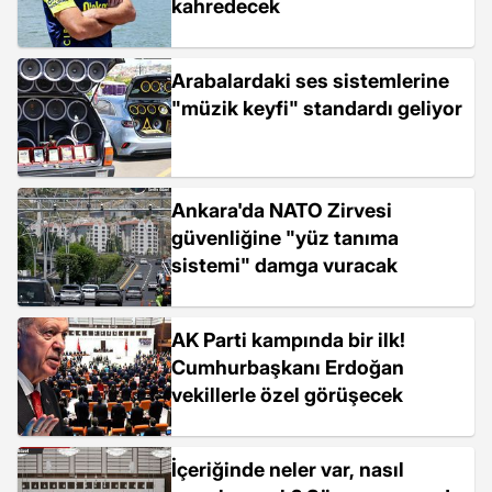
kahredecek
Arabalardaki ses sistemlerine
"müzik keyfi" standardı geliyor
Ankara'da NATO Zirvesi
güvenliğine "yüz tanıma
sistemi" damga vuracak
AK Parti kampında bir ilk!
Cumhurbaşkanı Erdoğan
vekillerle özel görüşecek
İçeriğinde neler var, nasıl