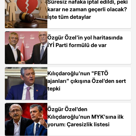
Süresiz nafaka iptal edildi, peki
karar ne zaman geçerli olacak?
İşte tüm detaylar
Özgür Özel'in yol haritasında
İYİ Parti formülü de var
Kılıçdaroğlu'nun "FETÖ
ajanları" çıkışına Özel'den sert
tepki
Özgür Özel'den
Kılıçdaroğlu'nun MYK'sına ilk
yorum: Çaresizlik listesi