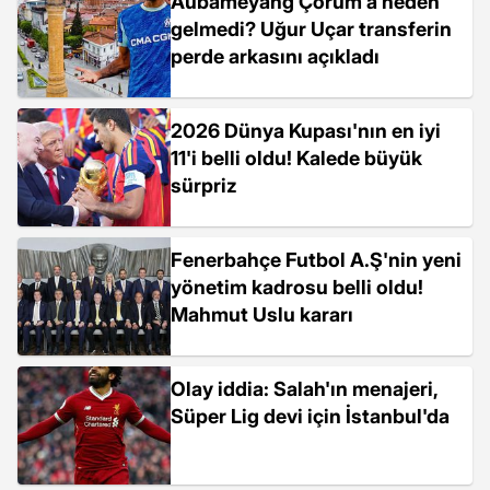
Aubameyang Çorum'a neden
gelmedi? Uğur Uçar transferin
perde arkasını açıkladı
2026 Dünya Kupası'nın en iyi
11'i belli oldu! Kalede büyük
sürpriz
Fenerbahçe Futbol A.Ş'nin yeni
yönetim kadrosu belli oldu!
Mahmut Uslu kararı
Olay iddia: Salah'ın menajeri,
Süper Lig devi için İstanbul'da