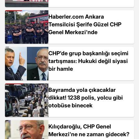
Haberler.com Ankara
Temsilcisi Şerife Güzel CHP
Genel Merkezi'nde
CHP'de grup başkanlığı seçimi
tartışması: Hukuki değil siyasi
bir hamle
Bayramda yola çıkacaklar
dikkat! 1238 polis, yolcu gibi
otobüse binecek
Kılıçdaroğlu, CHP Genel
Merkezi'ne ne zaman gidecek?