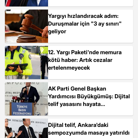
Yargıyı hızlandıracak adım:
Duruşmalar için "3 ay sınırı"
geliyor
12. Yargı Paketi'nde memura
kötü haber: Artık cezalar
ertelenmeyecek
AK Parti Genel Başkan
Yardımcısı Büyükgümüş: Dijital
telif yasasını hayata
geçirmeliyiz
Dijital telif, Ankara'daki
sempozyumda masaya yatırıldı