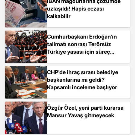
IBAN mağdurlarına çözümde
uzlaşıldı! Hapis cezası
kalkabilir
Cumhurbaşkanı Erdoğan'ın
talimatı sonrası Terörsüz
Türkiye yasası için süreç
hızlandı
CHP'de ihraç sırası belediye
başkanlarına mı geldi?
Kapsamlı inceleme başlıyor
Özgür Özel, yeni parti kurarsa
Mansur Yavaş gitmeyecek