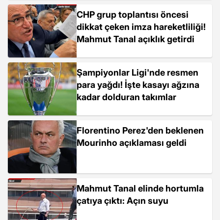
CHP grup toplantısı öncesi
dikkat çeken imza hareketliliği!
Mahmut Tanal açıklık getirdi
Şampiyonlar Ligi'nde resmen
para yağdı! İşte kasayı ağzına
kadar dolduran takımlar
Florentino Perez'den beklenen
Mourinho açıklaması geldi
Mahmut Tanal elinde hortumla
çatıya çıktı: Açın suyu