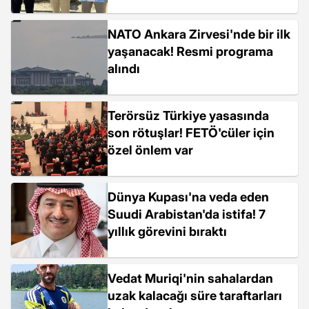
NATO Ankara Zirvesi'nde bir ilk
yaşanacak! Resmi programa
alındı
Terörsüz Türkiye yasasında
son rötuşlar! FETÖ'cüler için
özel önlem var
Dünya Kupası'na veda eden
Suudi Arabistan'da istifa! 7
yıllık görevini bıraktı
Vedat Muriqi'nin sahalardan
uzak kalacağı süre taraftarları