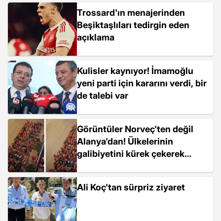
Trossard'ın menajerinden
Beşiktaşlıları tedirgin eden
açıklama
Kulisler kaynıyor! İmamoğlu
yeni parti için kararını verdi, bir
de talebi var
Görüntüler Norveç'ten değil
Alanya'dan! Ülkelerinin
galibiyetini kürek çekerek
kutladılar
Ali Koç'tan sürpriz ziyaret