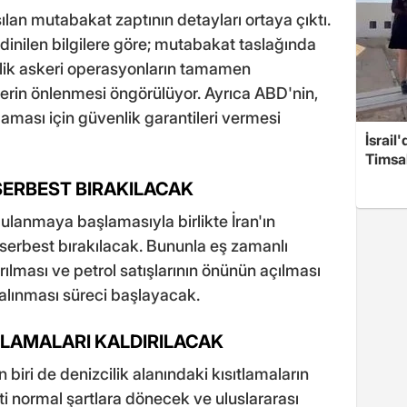
ılan mutabakat zaptının detayları ortaya çıktı.
dinilen bilgilere göre; mutabakat taslağında
lik askeri operasyonların tamamen
erin önlenmesi öngörülüyor. Ayrıca ABD'nin,
ması için güvenlik garantileri vermesi
İsrail
Timsah
ERBEST BIRAKILACAK
lanmaya başlamasıyla birlikte İran'ın
 serbest bırakılacak. Bununla eş zamanlı
rılması ve petrol satışlarının önünün açılması
 alınması süreci başlayacak.
ITLAMALARI KALDIRILACAK
iri de denizcilik alanındaki kısıtlamaların
reti normal şartlara dönecek ve uluslararası