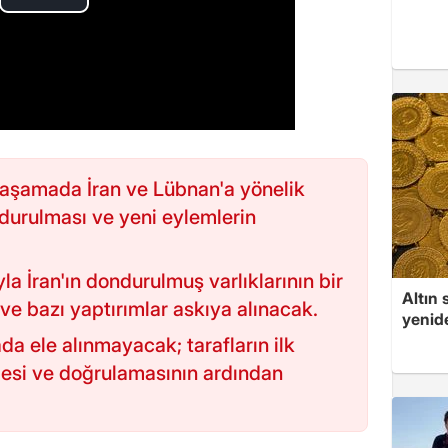
 aşamada İran ve Lübnan'a yönelik
durulması ve yeni eylemlerin
 İran'ın dondurulmuş varlıklarının bir
Altın 
ve bazı yaptırımlar askıya alınacak.
yenid
da ele alınmayacak; tarafların ilk
mesi ve doğrulamasının ardından