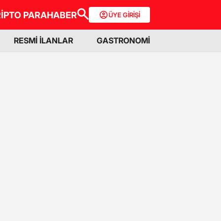
İPTO PARA
HABER
ÜYE GİRİŞİ
RESMİ İLANLAR
GASTRONOMİ