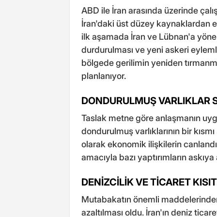
ABD ile İran arasında üzerinde çalış
İran'daki üst düzey kaynaklardan e
ilk aşamada İran ve Lübnan'a yöne
durdurulması ve yeni askeri eyleml
bölgede gerilimin yeniden tırmanma
planlanıyor.
DONDURULMUŞ VARLIKLAR S
Taslak metne göre anlaşmanın uygu
dondurulmuş varlıklarının bir kısmı
olarak ekonomik ilişkilerin canlandı
amacıyla bazı yaptırımların askıya
DENİZCİLİK VE TİCARET KIS
Mutabakatın önemli maddelerinden b
azaltılması oldu. İran'ın deniz tica