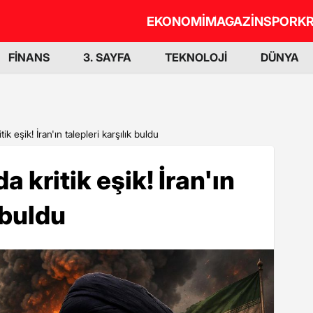
EKONOMİ
MAGAZİN
SPOR
KR
FİNANS
3. SAYFA
TEKNOLOJİ
DÜNYA
k eşik! İran'ın talepleri karşılık buldu
 kritik eşik! İran'ın
 buldu