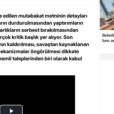
e edilen mutabakat metninin detayları
ların durdurulmasından yaptırımların
rlıkların serbest bırakılmasından
Beledi
ok kritik başlık yer alıyor. Son
ben o
ın kaldırılması, savaştan kaynaklanan
n mekanizmalar öngörülmesi dikkate
nemli taleplerinden biri olarak kabul