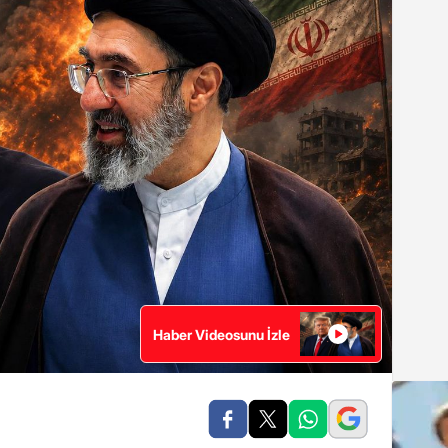
Haber Videosunu İzle