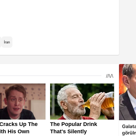
İran
Galata
görül