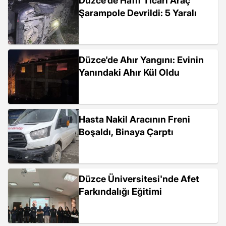
Düzce'de Hafif Ticari Araç
Şarampole Devrildi: 5 Yaralı
Düzce'de Ahır Yangını: Evinin
Yanındaki Ahır Kül Oldu
Hasta Nakil Aracının Freni
Boşaldı, Binaya Çarptı
Düzce Üniversitesi'nde Afet
Farkındalığı Eğitimi