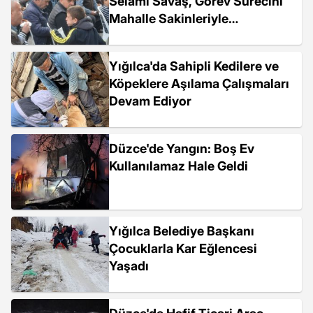
Selami Savaş, Görev Sürecini
Mahalle Sakinleriyle
Değerlendirdi
Yığılca'da Sahipli Kedilere ve
Köpeklere Aşılama Çalışmaları
Devam Ediyor
Düzce'de Yangın: Boş Ev
Kullanılamaz Hale Geldi
Yığılca Belediye Başkanı
Çocuklarla Kar Eğlencesi
Yaşadı