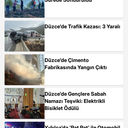
Düzce'de Trafik Kazası: 3 Yaralı
Düzce'de Çimento
Fabrikasında Yangın Çıktı
Düzce'de Gençlere Sabah
Namazı Teşviki: Elektrikli
Bisiklet Ödülü
Yığılca'da 'Pat Pat' ile Otomobil