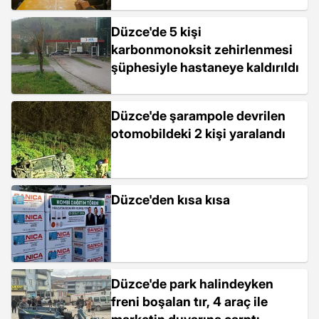
Düzce'de 5 kişi
karbonmonoksit zehirlenmesi
şüphesiyle hastaneye kaldırıldı
Düzce'de şarampole devrilen
otomobildeki 2 kişi yaralandı
Düzce'den kısa kısa
Düzce'de park halindeyken
freni boşalan tır, 4 araç ile