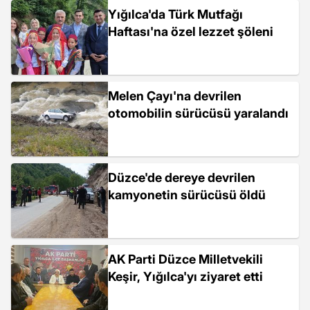
Yığılca'da Türk Mutfağı
Haftası'na özel lezzet şöleni
Melen Çayı'na devrilen
otomobilin sürücüsü yaralandı
Düzce'de dereye devrilen
kamyonetin sürücüsü öldü
AK Parti Düzce Milletvekili
Keşir, Yığılca'yı ziyaret etti