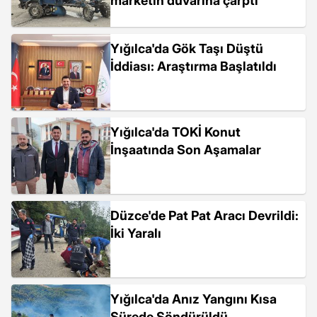
marketin duvarına çarptı
Yığılca'da Gök Taşı Düştü
İddiası: Araştırma Başlatıldı
Yığılca'da TOKİ Konut
İnşaatında Son Aşamalar
Düzce'de Pat Pat Aracı Devrildi:
İki Yaralı
Yığılca'da Anız Yangını Kısa
Sürede Söndürüldü