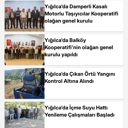
Yığılca'da Damperli Kasalı
Motorlu Taşıyıcılar Kooperatifi
olağan genel kurulu
Yığılca'da Balköy
Kooperatifi'nin olağan genel
kurulu yapıldı
Yığılca'da Çıkan Örtü Yangını
Kontrol Altına Alındı
Yığılca'da İçme Suyu Hattı
Yenileme Çalışmaları Başladı