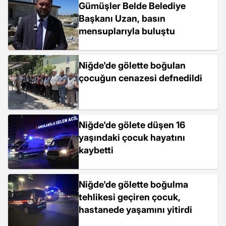
Gümüşler Belde Belediye
Başkanı Uzan, basın
mensuplarıyla buluştu
Niğde'de gölette boğulan
çocuğun cenazesi defnedildi
Niğde'de gölete düşen 16
yaşındaki çocuk hayatını
kaybetti
Niğde'de gölette boğulma
tehlikesi geçiren çocuk,
hastanede yaşamını yitirdi