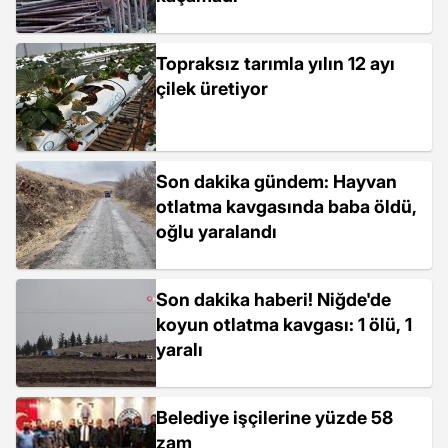
Topraksız tarımla yılın 12 ayı
çilek üretiyor
Son dakika gündem: Hayvan
otlatma kavgasında baba öldü,
oğlu yaralandı
Son dakika haberi! Niğde'de
koyun otlatma kavgası: 1 ölü, 1
yaralı
Belediye işçilerine yüzde 58
zam