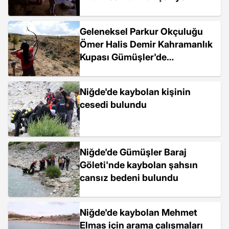
Geleneksel Parkur Okçuluğu
Ömer Halis Demir Kahramanlık
Kupası Gümüşler'de
düzenlendi
Niğde'de kaybolan kişinin
cesedi bulundu
Niğde'de Gümüşler Baraj
Göleti'nde kaybolan şahsın
cansız bedeni bulundu
Niğde'de kaybolan Mehmet
Elmas için arama çalışmaları