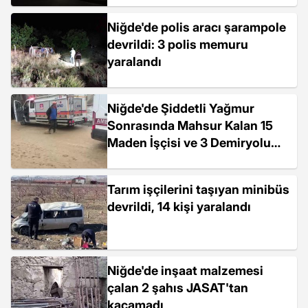
Niğde'de polis aracı şarampole
devrildi: 3 polis memuru
yaralandı
Niğde'de Şiddetli Yağmur
Sonrasında Mahsur Kalan 15
Maden İşçisi ve 3 Demiryolu
İşçisi Kurtarıldı
Tarım işçilerini taşıyan minibüs
devrildi, 14 kişi yaralandı
Niğde'de inşaat malzemesi
çalan 2 şahıs JASAT'tan
kaçamadı