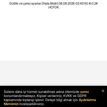
Gizlilik ve çerez ayarları
[Hata Bildir]
08.08.2026 02:43:50 #.0.2#
.HCFOK.
×
Sizlere daha iyi hizmet sunabilmek adına sitemizde
çerez
konumlandırmaktayız. Kişisel verileriniz, KVKK ve GDPR
kapsamında toplanıp işlenir. Detaylı bilgi almak için
Aydınlatma
Metnimizi
inceleyebilirsiniz.