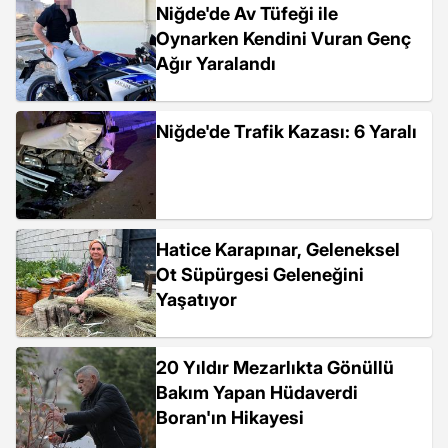
Niğde'de Av Tüfeği ile
Oynarken Kendini Vuran Genç
Ağır Yaralandı
Niğde'de Trafik Kazası: 6 Yaralı
Hatice Karapınar, Geleneksel
Ot Süpürgesi Geleneğini
Yaşatıyor
20 Yıldır Mezarlıkta Gönüllü
Bakım Yapan Hüdaverdi
Boran'ın Hikayesi