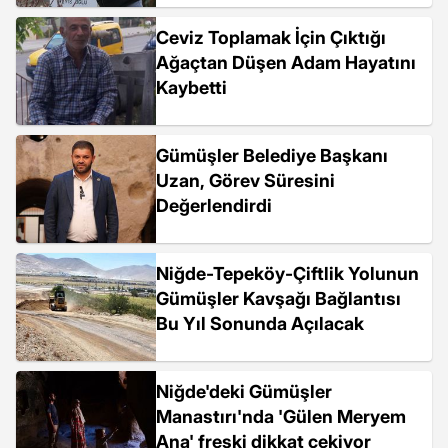
Ceviz Toplamak İçin Çıktığı
Ağaçtan Düşen Adam Hayatını
Kaybetti
Gümüşler Belediye Başkanı
Uzan, Görev Süresini
Değerlendirdi
Niğde-Tepeköy-Çiftlik Yolunun
Gümüşler Kavşağı Bağlantısı
Bu Yıl Sonunda Açılacak
Niğde'deki Gümüşler
Manastırı'nda 'Gülen Meryem
Ana' freski dikkat çekiyor