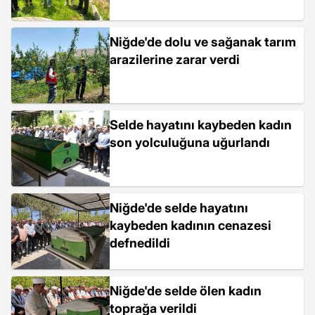
Niğde'de dolu ve sağanak tarım
arazilerine zarar verdi
Selde hayatını kaybeden kadın
son yolculuğuna uğurlandı
Niğde'de selde hayatını
kaybeden kadının cenazesi
defnedildi
Niğde'de selde ölen kadın
toprağa verildi