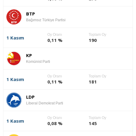
BTP
Bağımsız Türkiye Partisi
Oy Oranı
Toplam Oy
1 Kasım
0,11 %
190
KP
Komünist Parti
Oy Oranı
Toplam Oy
1 Kasım
0,11 %
181
LDP
Liberal Demokrat Parti
Oy Oranı
Toplam Oy
1 Kasım
0,08 %
145