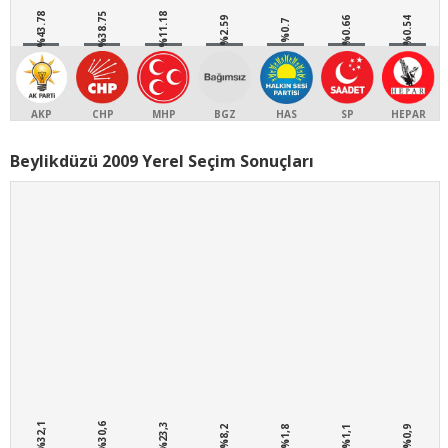
%43.78
%38.75
%11.18
%2.59
%0.66
%0.54
%0.7
AKP
CHP
MHP
BGZ
HAS
SP
HEPAR
Beylikdüzü 2009 Yerel Seçim Sonuçları
%32,1
%30,6
%23,3
%8,2
%1,8
%1,1
%0,9