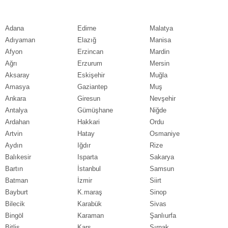
Adana
Edirne
Malatya
Adıyaman
Elazığ
Manisa
Afyon
Erzincan
Mardin
Ağrı
Erzurum
Mersin
Aksaray
Eskişehir
Muğla
Amasya
Gaziantep
Muş
Ankara
Giresun
Nevşehir
Antalya
Gümüşhane
Niğde
Ardahan
Hakkari
Ordu
Artvin
Hatay
Osmaniye
Aydın
Iğdır
Rize
Balıkesir
Isparta
Sakarya
Bartın
İstanbul
Samsun
Batman
İzmir
Siirt
Bayburt
K.maraş
Sinop
Bilecik
Karabük
Sivas
Bingöl
Karaman
Şanlıurfa
Bitlis
Kars
Şırnak