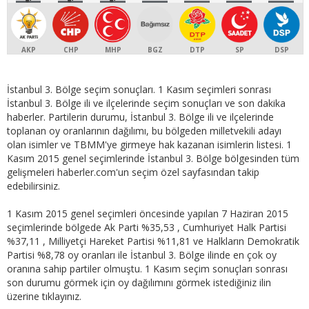
AKP
CHP
MHP
BGZ
DTP
SP
DSP
İstanbul 3. Bölge seçim sonuçları. 1 Kasım seçimleri sonrası
İstanbul 3. Bölge ili ve ilçelerinde seçim sonuçları ve son dakika
haberler. Partilerin durumu, İstanbul 3. Bölge ili ve ilçelerinde
toplanan oy oranlarının dağılımı, bu bölgeden milletvekili adayı
olan isimler ve TBMM'ye girmeye hak kazanan isimlerin listesi. 1
Kasım 2015 genel seçimlerinde İstanbul 3. Bölge bölgesinden tüm
gelişmeleri haberler.com'un seçim özel sayfasından takip
edebilirsiniz.
1 Kasım 2015 genel seçimleri öncesinde yapılan 7 Haziran 2015
seçimlerinde bölgede Ak Parti %35,53 , Cumhuriyet Halk Partisi
%37,11 , Milliyetçi Hareket Partisi %11,81 ve Halkların Demokratik
Partisi %8,78 oy oranları ile İstanbul 3. Bölge ilinde en çok oy
oranına sahip partiler olmuştu. 1 Kasım seçim sonuçları sonrası
son durumu görmek için oy dağılımını görmek istediğiniz ilin
üzerine tıklayınız.