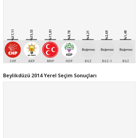
%37,11
%35,53
%11,81
%8,78
%4,21
%2,69
%1,48
CHP
AKP
MHP
HDP
BGZ
BGZ-1
BGZ
Beylikdüzü 2014 Yerel Seçim Sonuçları