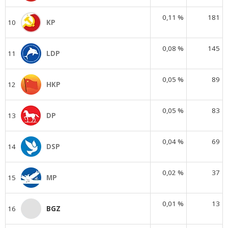
0,11 %
181
10
KP
0,08 %
145
11
LDP
0,05 %
89
12
HKP
0,05 %
83
13
DP
0,04 %
69
14
DSP
0,02 %
37
15
MP
0,01 %
13
16
BGZ