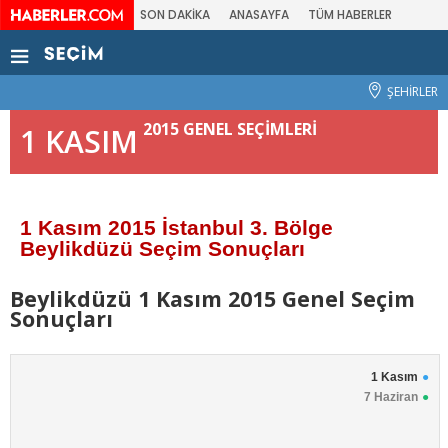
SON DAKİKA
ANASAYFA
TÜM HABERLER
ŞEHİRLER
2015 GENEL SEÇİMLERİ
1 KASIM
1 Kasım 2015 İstanbul 3. Bölge
Beylikdüzü Seçim Sonuçları
Beylikdüzü 1 Kasım 2015 Genel Seçim
Sonuçları
1 Kasım
7 Haziran