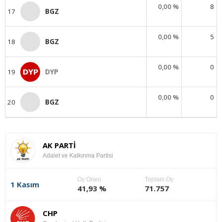
0,00 %
8
17
BGZ
0,00 %
5
18
BGZ
0,00 %
0
19
DYP
0,00 %
0
20
BGZ
AK PARTİ
Adalet ve Kalkınma Partisi
Oy Oranı
Toplam Oy
1 Kasım
41,93 %
71.757
CHP