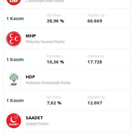
Cumhuriyet Halk Partisi
Oy Oranı
Toplam Oy
1 Kasım
38,96 %
66.669
MHP
Milliyetçi Hareket Partisi
Oy Oranı
Toplam Oy
1 Kasım
10,36 %
17.728
HDP
Halkların Demokratik Partisi
Oy Oranı
Toplam Oy
1 Kasım
7,02 %
12.007
SAADET
Saadet Partisi