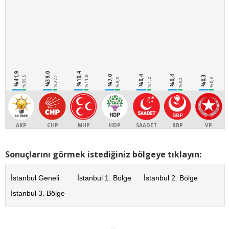
%41,9
%39,0
%10,4
%7,0
%0,4
%0,4
%0,3
%35,5
%37,1
%11,8
%8,8
%1,2
%0,3
%0,6
AKP
CHP
MHP
HDP
SAADET
BBP
VP
Sonuçlarını görmek istediğiniz bölgeye tıklayın:
İstanbul Geneli
İstanbul 1. Bölge
İstanbul 2. Bölge
İstanbul 3. Bölge