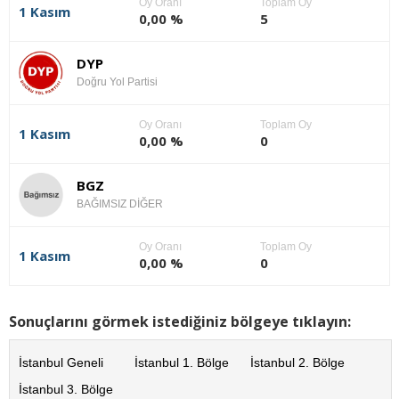
Oy Oranı
Toplam Oy
1 Kasım
0,00 %
5
DYP
Doğru Yol Partisi
Oy Oranı
Toplam Oy
1 Kasım
0,00 %
0
BGZ
BAĞIMSIZ DİĞER
Oy Oranı
Toplam Oy
1 Kasım
0,00 %
0
Sonuçlarını görmek istediğiniz bölgeye tıklayın:
İstanbul Geneli
İstanbul 1. Bölge
İstanbul 2. Bölge
İstanbul 3. Bölge