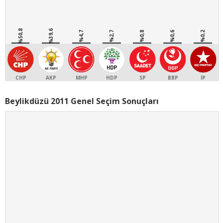
%50,8
%39,6
%4,7
%2,7
%0,8
%0,6
%0,2
CHP
AKP
MHP
HDP
SP
BBP
İP
Beylikdüzü 2011 Genel Seçim Sonuçları