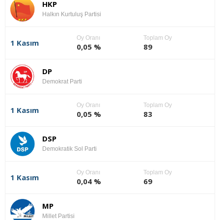
HKP
Halkın Kurtuluş Partisi
Oy Oranı
Toplam Oy
1 Kasım
0,05 %
89
DP
Demokrat Parti
Oy Oranı
Toplam Oy
1 Kasım
0,05 %
83
DSP
Demokratik Sol Parti
Oy Oranı
Toplam Oy
1 Kasım
0,04 %
69
MP
Millet Partisi