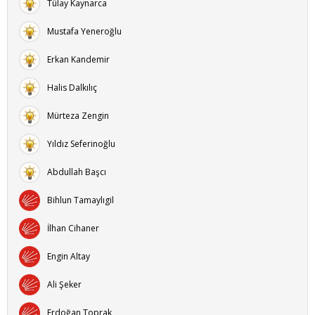
Tülay Kaynarca
Mustafa Yeneroğlu
Erkan Kandemir
Halis Dalkılıç
Mürteza Zengin
Yıldız Seferinoğlu
Abdullah Başcı
Bihlun Tamaylıgil
İlhan Cihaner
Engin Altay
Ali Şeker
Erdoğan Toprak