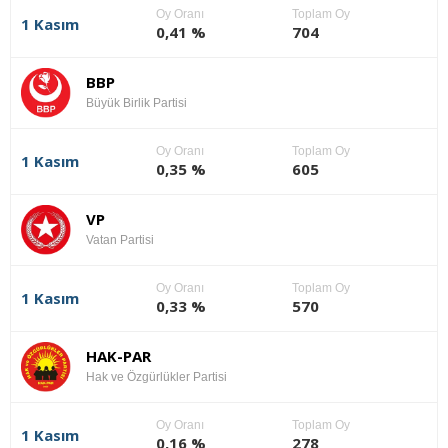
Oy Oranı
Toplam Oy
1 Kasım
0,41 %
704
BBP
Büyük Birlik Partisi
Oy Oranı
Toplam Oy
1 Kasım
0,35 %
605
VP
Vatan Partisi
Oy Oranı
Toplam Oy
1 Kasım
0,33 %
570
HAK-PAR
Hak ve Özgürlükler Partisi
Oy Oranı
Toplam Oy
1 Kasım
0,16 %
278