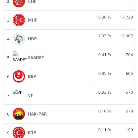
2
CHP
10,36 %
17.728
3
MHP
7,02 %
12.007
4
HDP
0,41 %
704
5
SAADET
0,35 %
605
6
BBP
0,33 %
570
7
VP
0,16 %
278
8
HAK-PAR
0,11 %
190
9
BTP