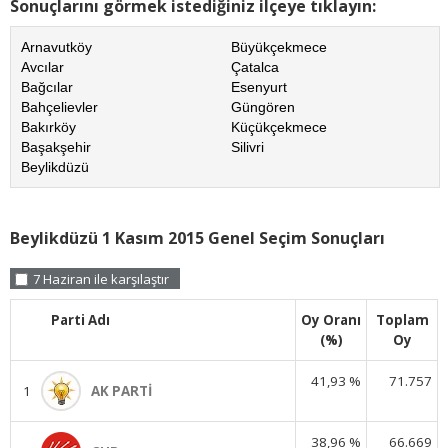
Sonuçlarını görmek istediğiniz ilçeye tıklayın:
Arnavutköy
Büyükçekmece
Avcılar
Çatalca
Bağcılar
Esenyurt
Bahçelievler
Güngören
Bakırköy
Küçükçekmece
Başakşehir
Silivri
Beylikdüzü
Beylikdüzü 1 Kasım 2015 Genel Seçim Sonuçları
7 Haziran ile karşılaştır
Parti Adı
Oy Oranı
Toplam
(%)
Oy
41,93 %
71.757
1
AK PARTİ
38,96 %
66.669