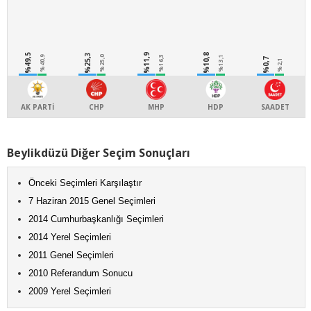
%49,5
%25,3
%11,9
%10,8
%40,9
%25,0
%16,3
%13,1
%0,7
%2,1
AK PARTİ
CHP
MHP
HDP
SAADET
Beylikdüzü Diğer Seçim Sonuçları
Önceki Seçimleri Karşılaştır
7 Haziran 2015 Genel Seçimleri
2014 Cumhurbaşkanlığı Seçimleri
2014 Yerel Seçimleri
2011 Genel Seçimleri
2010 Referandum Sonucu
2009 Yerel Seçimleri