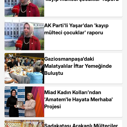
AK Parti'li Yaşar'dan 'kayıp
mülteci çocuklar' raporu
Gaziosmanpaşa'daki
Malatyalılar İftar Yemeğinde
Buluştu
Miad Kadın Kolları'ndan
'Amatem'le Hayata Merhaba'
Projesi
Sadakataşı Arakanlı Mülteciler