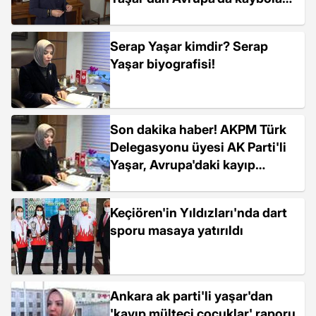
mülteci çocuklar için dünyaya
çağrı
Serap Yaşar kimdir? Serap
Yaşar biyografisi!
Son dakika haber! AKPM Türk
Delegasyonu üyesi AK Parti'li
Yaşar, Avrupa'daki kayıp
göçmen çocuklara dikkati çekti
Keçiören'in Yıldızları'nda dart
sporu masaya yatırıldı
Ankara ak parti'li yaşar'dan
'kayıp mülteci çocuklar' raporu