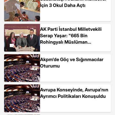
İçin 3 Okul Daha Açtı
AK Parti İstanbul Milletvekili
Serap Yaşar: "665 Bin
Rohingyalı Müslüman
Bangladeş'e Sığınmak...
Akpm'de Göç ve Sığınmacılar
Oturumu
Avrupa Konseyinde, Avrupa'nın
Ayrımcı Politikaları Konuşuldu