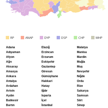
RP
ANAP
DYP
DSP
CHP
MHP
Adana
Elazığ
Malatya
Adıyaman
Erzincan
Manisa
Afyon
Erzurum
Mardin
Ağrı
Eskişehir
Muğla
Aksaray
Gaziantep
Muş
Amasya
Giresun
Nevşehir
Ankara
Gümüşhane
Niğde
Antalya
Hakkari
Ordu
Ardahan
Hatay
Rize
Artvin
Iğdır
Sakarya
Aydın
Isparta
Samsun
Balıkesir
İçel
Siirt
Bartın
İstanbul
Sinop