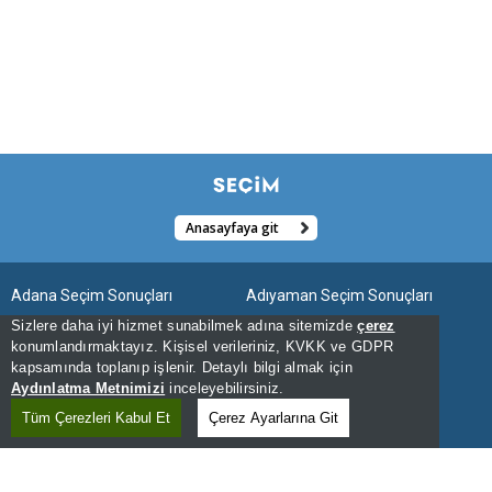
Anasayfaya git
Adana Seçim Sonuçları
Adıyaman Seçim Sonuçları
Sizlere daha iyi hizmet sunabilmek adına sitemizde
çerez
Afyonkarahisar Seçim Sonuçları
Ağrı Seçim Sonuçları
konumlandırmaktayız. Kişisel verileriniz, KVKK ve GDPR
kapsamında toplanıp işlenir. Detaylı bilgi almak için
Aksaray Seçim Sonuçları
Amasya Seçim Sonuçları
Aydınlatma Metnimizi
inceleyebilirsiniz.
Ankara Seçim Sonuçları
Antalya Seçim Sonuçları
Tüm Çerezleri Kabul Et
Çerez Ayarlarına Git
Ardahan Seçim Sonuçları
Artvin Seçim Sonuçları