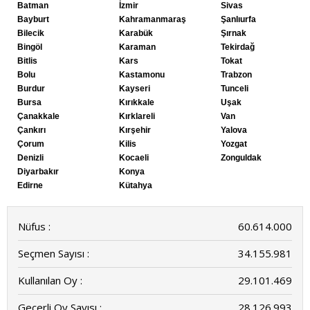
Batman
İzmir
Sivas
Bayburt
Kahramanmaraş
Şanlıurfa
Bilecik
Karabük
Şırnak
Bingöl
Karaman
Tekirdağ
Bitlis
Kars
Tokat
Bolu
Kastamonu
Trabzon
Burdur
Kayseri
Tunceli
Bursa
Kırıkkale
Uşak
Çanakkale
Kırklareli
Van
Çankırı
Kırşehir
Yalova
Çorum
Kilis
Yozgat
Denizli
Kocaeli
Zonguldak
Diyarbakır
Konya
Edirne
Kütahya
Nüfus :
60.614.000
Seçmen Sayısı :
34.155.981
Kullanılan Oy :
29.101.469
Geçerli Oy Sayısı :
28.126.993