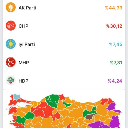
AK Parti
%44,33
CHP
%30,12
İyi Parti
%7,45
MHP
%7,31
HDP
%4,24