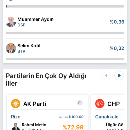
Muammer Aydın
%0,36
DSP
Selim Kotil
%0,32
BTP
Partilerin En Çok Oy Aldığı
İller
AK Parti
CHP
Rize
Çanakkale
%100,00
Açılan
Rahmi Metin
Ülgür Gökh
%72,99