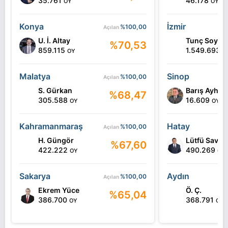
35.761
46.178
OY
OY
Konya
İzmir
%100,00
Açılan
U. İ. Altay
Tunç Soyer
%70,53
859.115
1.549.693
OY
O
Malatya
Sinop
%100,00
Açılan
S. Gürkan
Barış Ayhan
%68,47
305.588
16.609
OY
OY
Kahramanmaraş
Hatay
%100,00
Açılan
H. Güngör
Lütfü Savaş
%67,60
422.222
490.269
OY
OY
Sakarya
Aydın
%100,00
Açılan
Ekrem Yüce
Ö. Ç.
%65,04
386.700
368.791
OY
OY