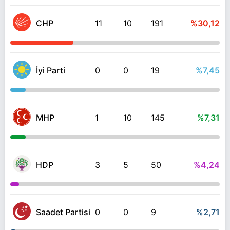
CHP
11
10
191
%30,12
İyi Parti
0
0
19
%7,45
MHP
1
10
145
%7,31
HDP
3
5
50
%4,24
Saadet Partisi
0
0
9
%2,71