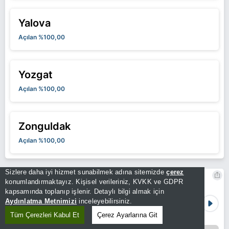
Yalova
Açılan %100,00
Yozgat
Açılan %100,00
Zonguldak
Açılan %100,00
Sizlere daha iyi hizmet sunabilmek adına sitemizde
çerez
Eski Seçim Sonuçları
konumlandırmaktayız. Kişisel verileriniz, KVKK ve GDPR
kapsamında toplanıp işlenir. Detaylı bilgi almak için
Aydınlatma Metnimizi
2018 Genel Seçim
inceleyebilirsiniz.
Tüm Çerezleri Kabul Et
Çerez Ayarlarına Git