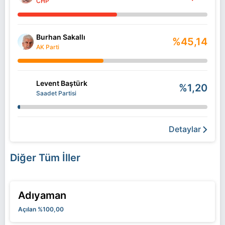
CHP
Burhan Sakallı
%45,14
AK Parti
Levent Baştürk
%1,20
Saadet Partisi
Detaylar
Diğer Tüm İller
Adıyaman
Açılan %100,00