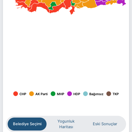
CHP
AK Parti
MHP
HDP
Bağımsız
TKP
Yogunluk
Belediye Seçimi
Eski Sonuçlar
Haritası