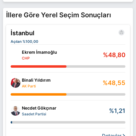
İllere Göre Yerel Seçim Sonuçları
İstanbul
Açılan %100,00
Ekrem İmamoğlu
%48,80
CHP
Binali Yıldırım
%48,55
AK Parti
Necdet Gökçınar
%1,21
Saadet Partisi
Detaylar