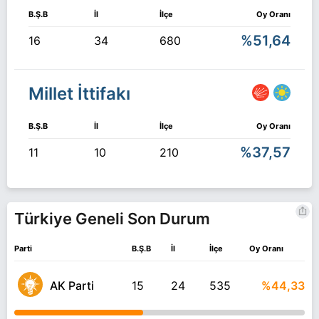
B.Ş.B
İl
İlçe
Oy Oranı
%51,64
16
34
680
Millet İttifakı
B.Ş.B
İl
İlçe
Oy Oranı
%37,57
11
10
210
Türkiye Geneli Son Durum
Parti
B.Ş.B
İl
İlçe
Oy Oranı
AK Parti
15
24
535
%44,33