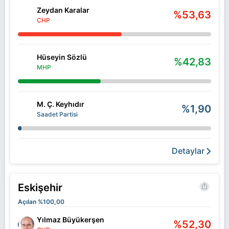
Zeydan Karalar
%53,63
CHP
Hüseyin Sözlü
%42,83
MHP
M. Ç. Keyhıdır
%1,90
Saadet Partisi
Detaylar
Eskişehir
Açılan %100,00
Yılmaz Büyükerşen
%52,30