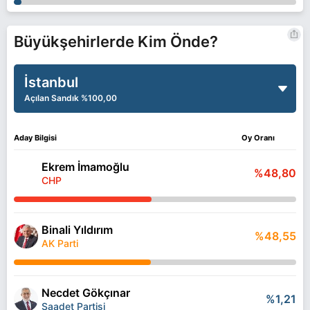
Büyükşehirlerde Kim Önde?
İstanbul
Açılan Sandık
%100,00
Aday Bilgisi
Oy Oranı
Ekrem İmamoğlu
%48,80
CHP
Binali Yıldırım
%48,55
AK Parti
Necdet Gökçınar
%1,21
Saadet Partisi