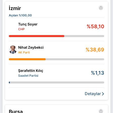
İzmir
Açılan %100,00
Tunç Soyer
%58,10
CHP
Nihat Zeybekci
%38,69
AK Parti
Şerafettin Kılıç
%1,13
Saadet Partisi
Detaylar
Bursa