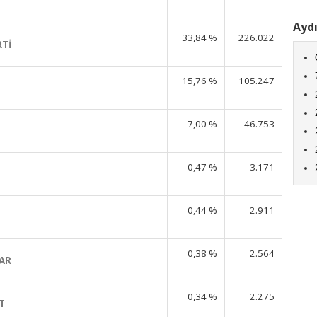
Aydı
33,84 %
226.022
RTİ
15,76 %
105.247
7,00 %
46.753
0,47 %
3.171
0,44 %
2.911
0,38 %
2.564
AR
0,34 %
2.275
T