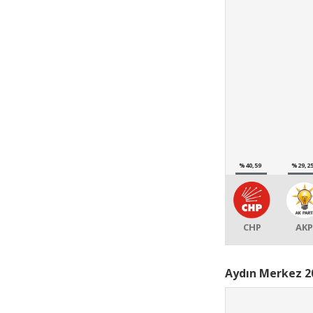
%40,59
%29,2
CHP
AKP
Aydın Merkez 20