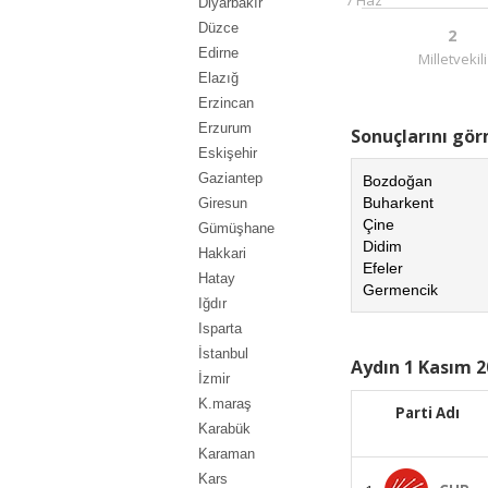
Diyarbakır
Düzce
2
Edirne
Milletvekili
Elazığ
Erzincan
Erzurum
Sonuçlarını görm
Eskişehir
Gaziantep
Bozdoğan
Buharkent
Giresun
Çine
Gümüşhane
Didim
Hakkari
Efeler
Hatay
Germencik
Iğdır
Isparta
İstanbul
Aydın 1 Kasım 2
İzmir
K.maraş
Parti Adı
Karabük
Karaman
Kars