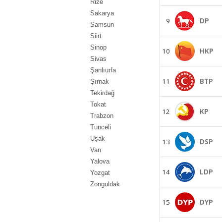
Rize
Sakarya
9
DP
Samsun
Siirt
Sinop
10
HKP
Sivas
Şanlıurfa
11
BTP
Şırnak
Tekirdağ
Tokat
12
KP
Trabzon
Tunceli
Uşak
13
DSP
Van
Yalova
14
LDP
Yozgat
Zonguldak
15
DYP