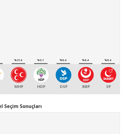
%21,6
%3,1
%0,4
%0,4
%0,4
MHP
HDP
DSP
BBP
SP
l Seçim Sonuçları