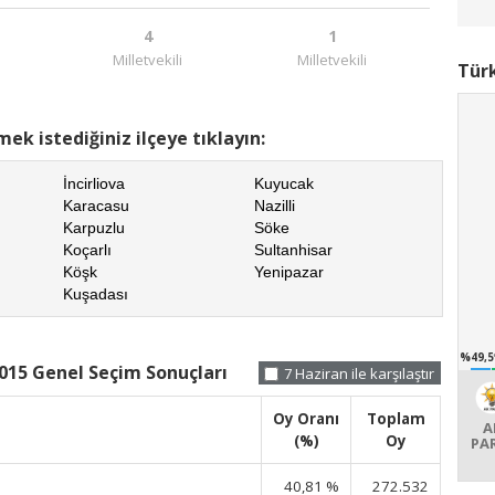
4
1
Milletvekili
Milletvekili
Türk
ek istediğiniz ilçeye tıklayın:
İncirliova
Kuyucak
Karacasu
Nazilli
Karpuzlu
Söke
Koçarlı
Sultanhisar
Köşk
Yenipazar
Kuşadası
%49,5
015 Genel Seçim Sonuçları
7 Haziran ile karşılaştır
Oy Oranı
Toplam
A
(%)
Oy
PA
40,81 %
272.532