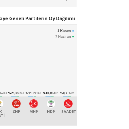
iye Geneli Partilerin Oy Dağılımı
1 Kasım
7 Haziran
%25,3
%11,9
%10,8
%0,7
%40,9
%25,0
%16,3
%13,1
%2,1
K
CHP
MHP
HDP
SAADET
RTİ