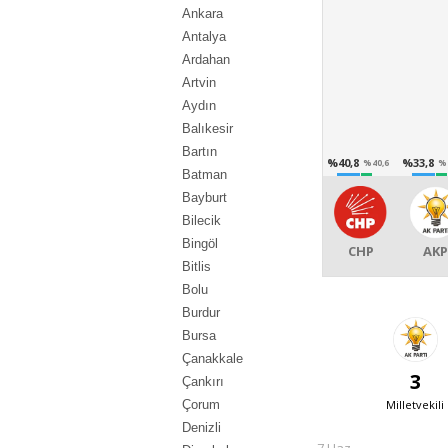
Ankara
Antalya
Ardahan
Artvin
Aydın
Balıkesir
Bartın
%40,8
%33,8
%40,6
%
Batman
Bayburt
Bilecik
Bingöl
CHP
AKP
Bitlis
Bolu
Burdur
Bursa
Çanakkale
3
Çankırı
Milletvekili
Çorum
Denizli
7 Haz