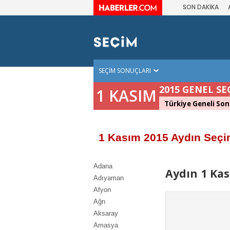
SON DAKİKA
SEÇİM SONUÇLARI
2015 GENEL SE
1 KASIM
Türkiye Geneli Son
1 Kasım 2015 Aydın Seçi
Adana
Aydın 1 Kas
Adıyaman
Afyon
Ağrı
Aksaray
Amasya