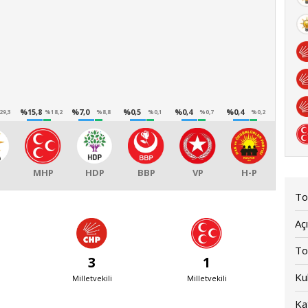
%15,8
%7,0
%0,5
%0,4
%0,4
29,3
%18,2
%8,8
%0,1
%0,7
%0,2
MHP
HDP
BBP
VP
H-P
To
Açı
To
3
1
Kul
Milletvekili
Milletvekili
Kat