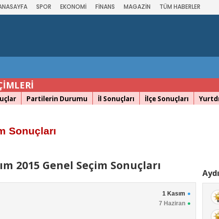
ANASAYFA
SPOR
EKONOMİ
FİNANS
MAGAZİN
TÜM HABERLER
ÇİMLERİ
uçlar
Partilerin Durumu
İl Sonuçları
İlçe Sonuçları
Yurtdı
m Sonuçları
ım 2015 Genel Seçim Sonuçları
Aydı
1 Kasım
7 Haziran