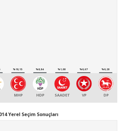
5
%18,15
%8,84
%1,08
%0,67
%0,28
MHP
HDP
SAADET
VP
DP
14 Yerel Seçim Sonuçları