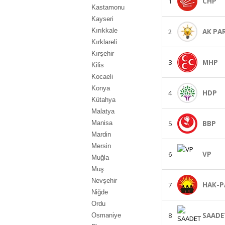
1
CHP
Kastamonu
Kayseri
Kırıkkale
2
AK PA
Kırklareli
Kırşehir
3
MHP
Kilis
Kocaeli
Konya
4
HDP
Kütahya
Malatya
5
BBP
Manisa
Mardin
Mersin
6
VP
Muğla
Muş
Nevşehir
7
HAK-P
Niğde
Ordu
8
SAADE
Osmaniye