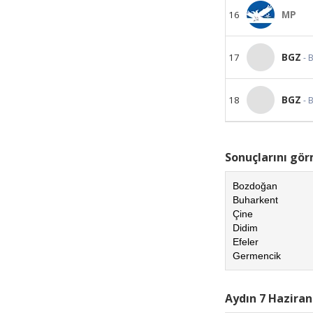
16
MP
17
BGZ
- 
18
BGZ
- 
Sonuçlarını görm
Bozdoğan
Buharkent
Çine
Didim
Efeler
Germencik
Aydın 7 Haziran