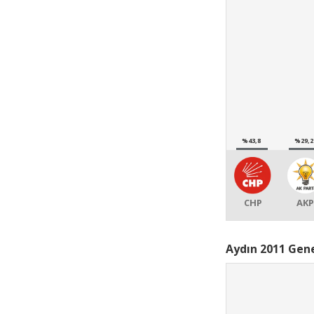
%43,8
%29,2
CHP
AKP
Aydın 2011 Gene