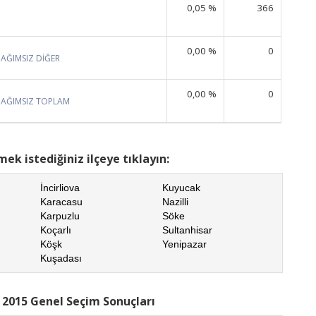
0,05 %
366
0,00 %
0
BAĞIMSIZ DİĞER
0,00 %
0
BAĞIMSIZ TOPLAM
ek istediğiniz ilçeye tıklayın:
İncirliova
Kuyucak
Karacasu
Nazilli
Karpuzlu
Söke
Koçarlı
Sultanhisar
Köşk
Yenipazar
Kuşadası
 2015 Genel Seçim Sonuçları