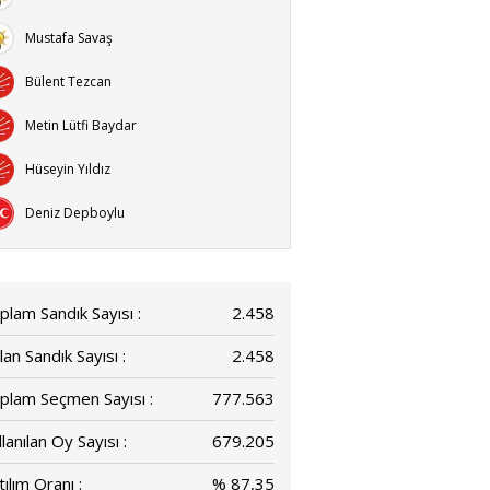
Mustafa Savaş
Bülent Tezcan
Metin Lütfi Baydar
Hüseyin Yıldız
Deniz Depboylu
plam Sandık Sayısı :
2.458
lan Sandık Sayısı :
2.458
plam Seçmen Sayısı :
777.563
lanılan Oy Sayısı :
679.205
ılım Oranı :
% 87,35