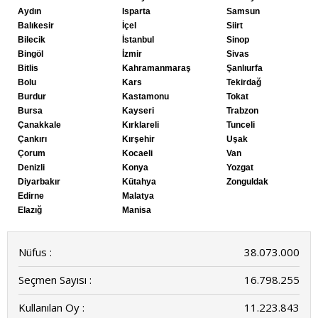
Aydın
Isparta
Samsun
Balıkesir
İçel
Siirt
Bilecik
İstanbul
Sinop
Bingöl
İzmir
Sivas
Bitlis
Kahramanmaraş
Şanlıurfa
Bolu
Kars
Tekirdağ
Burdur
Kastamonu
Tokat
Bursa
Kayseri
Trabzon
Çanakkale
Kırklareli
Tunceli
Çankırı
Kırşehir
Uşak
Çorum
Kocaeli
Van
Denizli
Konya
Yozgat
Diyarbakır
Kütahya
Zonguldak
Edirne
Malatya
Elazığ
Manisa
Nüfus :
38.073.000
Seçmen Sayısı :
16.798.255
Kullanılan Oy :
11.223.843