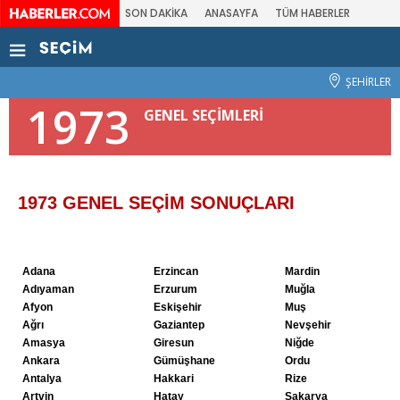
SON DAKİKA
ANASAYFA
TÜM HABERLER
ŞEHİRLER
1973
GENEL SEÇİMLERİ
1973 GENEL SEÇİM SONUÇLARI
Adana
Erzincan
Mardin
Adıyaman
Erzurum
Muğla
Afyon
Eskişehir
Muş
Ağrı
Gaziantep
Nevşehir
Amasya
Giresun
Niğde
Ankara
Gümüşhane
Ordu
Antalya
Hakkari
Rize
Artvin
Hatay
Sakarya