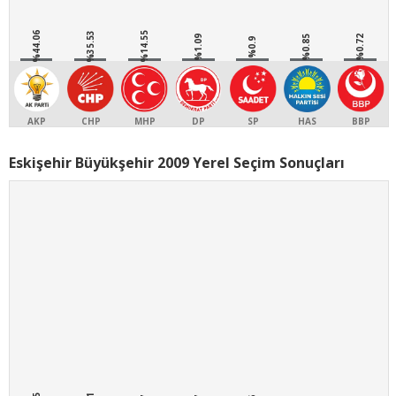
%44.06
%35.53
%14.55
%1.09
%0.85
%0.72
%0.9
AKP
CHP
MHP
DP
SP
HAS
BBP
Eskişehir Büyükşehir 2009 Yerel Seçim Sonuçları