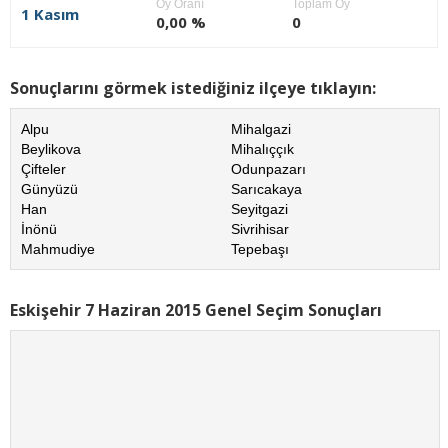
Oy Oranı
Toplam Oy
1 Kasım
0,00 %
0
Sonuçlarını görmek istediğiniz ilçeye tıklayın:
Alpu
Mihalgazi
Beylikova
Mihalıççık
Çifteler
Odunpazarı
Günyüzü
Sarıcakaya
Han
Seyitgazi
İnönü
Sivrihisar
Mahmudiye
Tepebaşı
Eskişehir 7 Haziran 2015 Genel Seçim Sonuçları