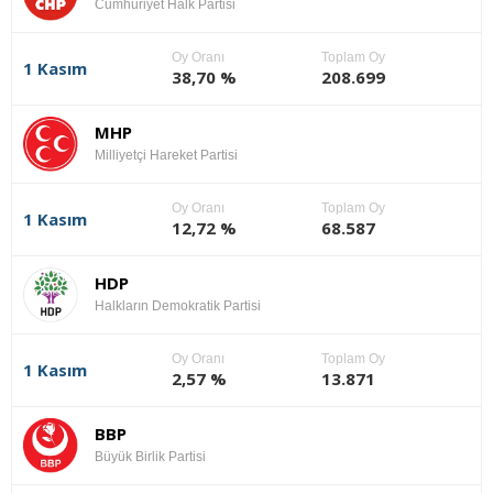
Cumhuriyet Halk Partisi
Oy Oranı
Toplam Oy
1 Kasım
38,70 %
208.699
MHP
Milliyetçi Hareket Partisi
Oy Oranı
Toplam Oy
1 Kasım
12,72 %
68.587
HDP
Halkların Demokratik Partisi
Oy Oranı
Toplam Oy
1 Kasım
2,57 %
13.871
BBP
Büyük Birlik Partisi