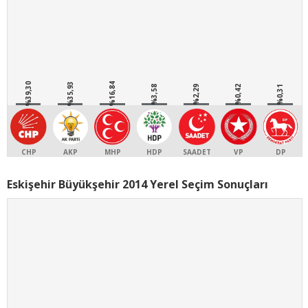
%39,30
%35,93
%16,84
%3,58
%2,29
%0,42
%0,31
CHP
AKP
MHP
HDP
SAADET
VP
DP
Eskişehir Büyükşehir 2014 Yerel Seçim Sonuçları