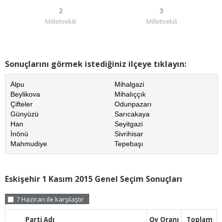
2
3
Milletvekili
Milletvekili
Sonuçlarını görmek istediğiniz ilçeye tıklayın:
Alpu
Mihalgazi
Beylikova
Mihalıççık
Çifteler
Odunpazarı
Günyüzü
Sarıcakaya
Han
Seyitgazi
İnönü
Sivrihisar
Mahmudiye
Tepebaşı
Eskişehir 1 Kasım 2015 Genel Seçim Sonuçları
7 Haziran ile karşılaştır
Parti Adı
Oy Oranı
Toplam