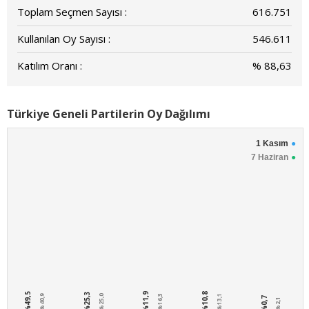
Toplam Seçmen Sayısı :
616.751
Kullanılan Oy Sayısı :
546.611
Katılım Oranı :
% 88,63
Türkiye Geneli Partilerin Oy Dağılımı
1 Kasım
7 Haziran
%49,5
%25,3
%11,9
%10,8
%40,9
%25,0
%16,3
%13,1
%0,7
%2,1