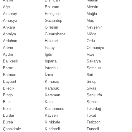
Afyon
Erzincan
Mardin
Ağrı
Erzurum
Mersin
Aksaray
Eskişehir
Muğla
Amasya
Gaziantep
Muş
Ankara
Giresun
Nevşehir
Antalya
Gümüşhane
Niğde
Ardahan
Hakkari
Ordu
Artvin
Hatay
Osmaniye
Aydın
Iğdır
Rize
Balıkesir
Isparta
Sakarya
Bartın
İstanbul
Samsun
Batman
İzmir
Siirt
Bayburt
K.maraş
Sinop
Bilecik
Karabük
Sivas
Bingöl
Karaman
Şanlıurfa
Bitlis
Kars
Şırnak
Bolu
Kastamonu
Tekirdağ
Burdur
Kayseri
Tokat
Bursa
Kırıkkale
Trabzon
Çanakkale
Kırklareli
Tunceli