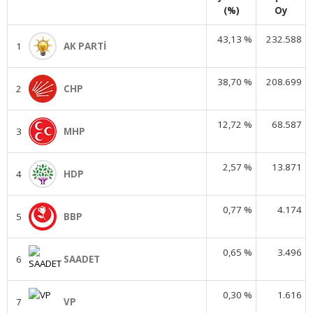
(%)
Oy
43,13 %
232.588
1
AK PARTİ
38,70 %
208.699
2
CHP
12,72 %
68.587
3
MHP
2,57 %
13.871
4
HDP
0,77 %
4.174
5
BBP
0,65 %
3.496
6
SAADET
0,30 %
1.616
7
VP