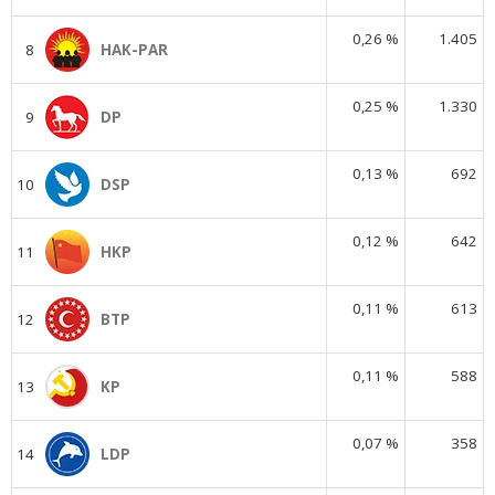
0,26 %
1.405
8
HAK-PAR
0,25 %
1.330
9
DP
0,13 %
692
10
DSP
0,12 %
642
11
HKP
0,11 %
613
12
BTP
0,11 %
588
13
KP
0,07 %
358
14
LDP