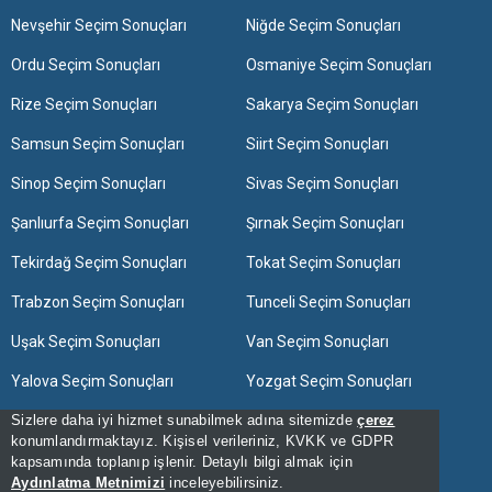
Nevşehir Seçim Sonuçları
Niğde Seçim Sonuçları
Ordu Seçim Sonuçları
Osmaniye Seçim Sonuçları
Rize Seçim Sonuçları
Sakarya Seçim Sonuçları
Samsun Seçim Sonuçları
Siirt Seçim Sonuçları
Sinop Seçim Sonuçları
Sivas Seçim Sonuçları
Şanlıurfa Seçim Sonuçları
Şırnak Seçim Sonuçları
Tekirdağ Seçim Sonuçları
Tokat Seçim Sonuçları
Trabzon Seçim Sonuçları
Tunceli Seçim Sonuçları
Uşak Seçim Sonuçları
Van Seçim Sonuçları
Yalova Seçim Sonuçları
Yozgat Seçim Sonuçları
Zonguldak Seçim Sonuçları
Sizlere daha iyi hizmet sunabilmek adına sitemizde
çerez
konumlandırmaktayız. Kişisel verileriniz, KVKK ve GDPR
kapsamında toplanıp işlenir. Detaylı bilgi almak için
[Hata Bildir] - 23:59:03 - 12
Aydınlatma Metnimizi
inceleyebilirsiniz.