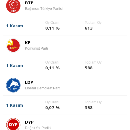
BTP
Bağımsız Türkiye Partisi
Oy Oranı
Toplam Oy
1 Kasım
0,11 %
613
KP
Komünist Parti
Oy Oranı
Toplam Oy
1 Kasım
0,11 %
588
LDP
Liberal Demokrat Parti
Oy Oranı
Toplam Oy
1 Kasım
0,07 %
358
DYP
Doğru Yol Partisi