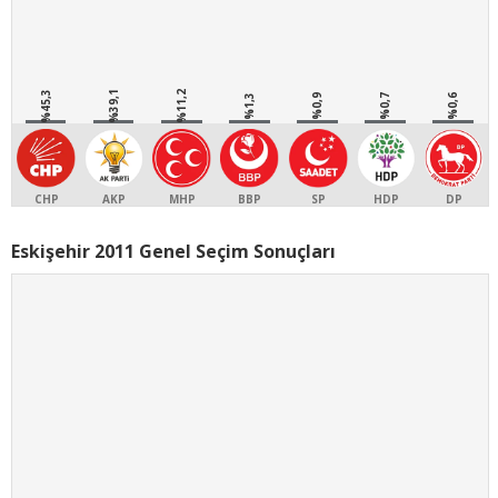
%45,3
%39,1
%11,2
%1,3
%0,9
%0,7
%0,6
CHP
AKP
MHP
BBP
SP
HDP
DP
Eskişehir 2011 Genel Seçim Sonuçları