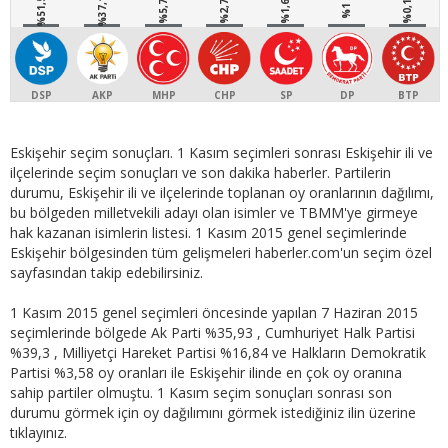
%51,5
%37,1
%5,7
%2,7
%1,6
%0,1
%1
DSP
AKP
MHP
CHP
SP
DP
BTP
Eskişehir seçim sonuçları. 1 Kasım seçimleri sonrası Eskişehir ili ve
ilçelerinde seçim sonuçları ve son dakika haberler. Partilerin
durumu, Eskişehir ili ve ilçelerinde toplanan oy oranlarının dağılımı,
bu bölgeden milletvekili adayı olan isimler ve TBMM'ye girmeye
hak kazanan isimlerin listesi. 1 Kasım 2015 genel seçimlerinde
Eskişehir bölgesinden tüm gelişmeleri haberler.com'un seçim özel
sayfasından takip edebilirsiniz.
1 Kasım 2015 genel seçimleri öncesinde yapılan 7 Haziran 2015
seçimlerinde bölgede Ak Parti %35,93 , Cumhuriyet Halk Partisi
%39,3 , Milliyetçi Hareket Partisi %16,84 ve Halkların Demokratik
Partisi %3,58 oy oranları ile Eskişehir ilinde en çok oy oranına
sahip partiler olmuştu. 1 Kasım seçim sonuçları sonrası son
durumu görmek için oy dağılımını görmek istediğiniz ilin üzerine
tıklayınız.