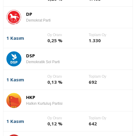
DP
Demokrat Parti
Oy Oranı
Toplam Oy
1 Kasım
0,25 %
1.330
DSP
Demokratik Sol Parti
Oy Oranı
Toplam Oy
1 Kasım
0,13 %
692
HKP
Halkın Kurtuluş Partisi
Oy Oranı
Toplam Oy
1 Kasım
0,12 %
642