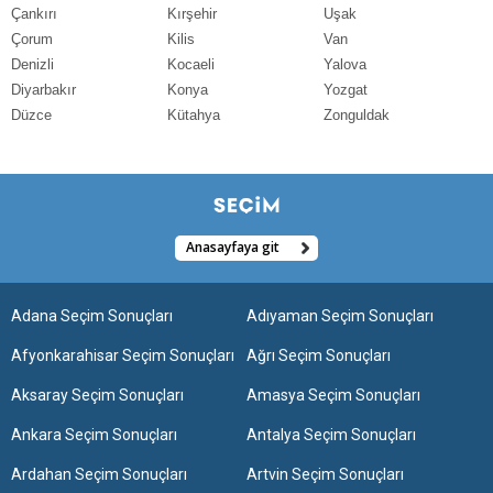
Çankırı
Kırşehir
Uşak
Çorum
Kilis
Van
Denizli
Kocaeli
Yalova
Diyarbakır
Konya
Yozgat
Düzce
Kütahya
Zonguldak
Anasayfaya git
Adana Seçim Sonuçları
Adıyaman Seçim Sonuçları
Afyonkarahisar Seçim Sonuçları
Ağrı Seçim Sonuçları
Aksaray Seçim Sonuçları
Amasya Seçim Sonuçları
Ankara Seçim Sonuçları
Antalya Seçim Sonuçları
Ardahan Seçim Sonuçları
Artvin Seçim Sonuçları