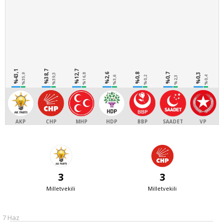
%43,1
%38,7
%12,7
%2,6
%0,8
%0,7
%0,3
%35,9
%39,3
%16,8
%3,6
%0,2
%2,3
%0,4
AKP
CHP
MHP
HDP
BBP
SAADET
VP
3
3
Milletvekili
Milletvekili
7 Haz