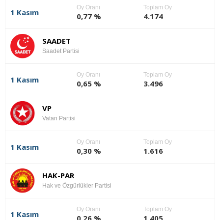
Oy Oranı
Toplam Oy
1 Kasım
0,77 %
4.174
SAADET
Saadet Partisi
Oy Oranı
Toplam Oy
1 Kasım
0,65 %
3.496
VP
Vatan Partisi
Oy Oranı
Toplam Oy
1 Kasım
0,30 %
1.616
HAK-PAR
Hak ve Özgürlükler Partisi
Oy Oranı
Toplam Oy
1 Kasım
0,26 %
1.405