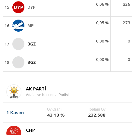
0,06 %
326
15
DYP
0,05 %
273
16
MP
0,00 %
0
17
BGZ
0,00 %
0
18
BGZ
AK PARTİ
Adalet ve Kalkınma Partisi
Oy Oranı
Toplam Oy
1 Kasım
43,13 %
232.588
CHP