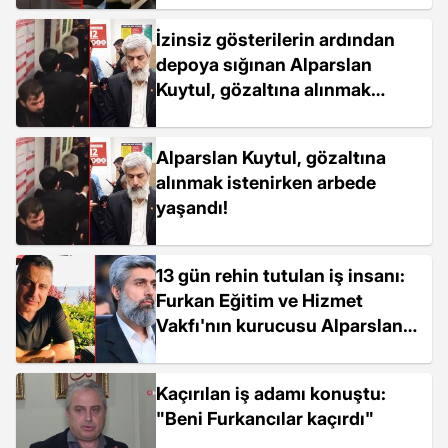
İzinsiz gösterilerin ardından
depoya sığınan Alparslan
Kuytul, gözaltına alınmak
istenirken arbede çıktı
Alparslan Kuytul, gözaltına
alınmak istenirken arbede
yaşandı!
13 gün rehin tutulan iş insanı:
Furkan Eğitim ve Hizmet
Vakfı'nın kurucusu Alparslan
Kuytul'un talimatıyla kaçırıldım
Kaçırılan iş adamı konuştu:
"Beni Furkancılar kaçırdı"