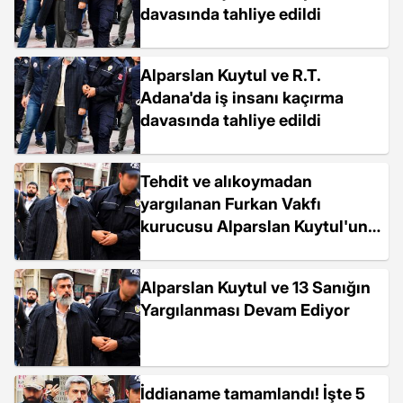
davasında tahliye edildi
Alparslan Kuytul ve R.T.
Adana'da iş insanı kaçırma
davasında tahliye edildi
Tehdit ve alıkoymadan
yargılanan Furkan Vakfı
kurucusu Alparslan Kuytul'un
tahliyesine karar verildi
Alparslan Kuytul ve 13 Sanığın
Yargılanması Devam Ediyor
İddianame tamamlandı! İşte 5