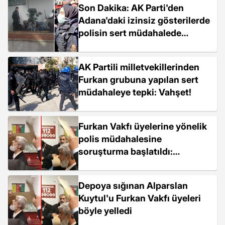
Son Dakika: AK Parti'den
Adana'daki izinsiz gösterilerde
polisin sert müdahalede
bulunmasına tepki: Kabul
edilemez
AK Partili milletvekillerinden
Furkan grubuna yapılan sert
müdahaleye tepki: Vahşet!
Furkan Vakfı üyelerine yönelik
polis müdahalesine
soruşturma başlatıldı:
Alparslan Kuytul depoya
sığınmıştı
Depoya sığınan Alparslan
Kuytul'u Furkan Vakfı üyeleri
böyle yelledi