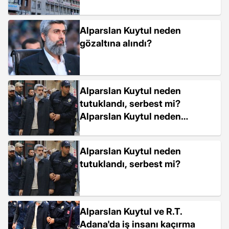
Alparslan Kuytul neden
gözaltına alındı?
Alparslan Kuytul neden
tutuklandı, serbest mi?
Alparslan Kuytul neden
cezaevinde, hapiste? Alparslan
Kuytul ne zaman tutuklandı, ne
Alparslan Kuytul neden
ile suçlandı?
tutuklandı, serbest mi?
Alparslan Kuytul ve R.T.
Adana'da iş insanı kaçırma