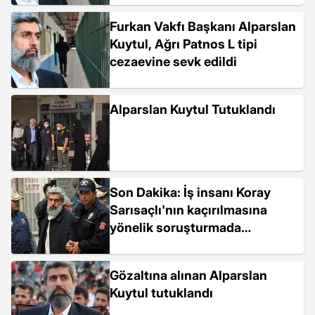
Furkan Vakfı Başkanı Alparslan
Kuytul, Ağrı Patnos L tipi
cezaevine sevk edildi
Alparslan Kuytul Tutuklandı
Son Dakika: İş insanı Koray
Sarısaçlı'nın kaçırılmasına
yönelik soruşturmada
gözaltına alınan Alparslan
Kuytul tutuklandı
Gözaltına alınan Alparslan
Kuytul tutuklandı