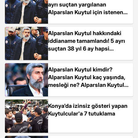
ayrı suçtan yargılanan
Alparslan Kuytul için istenen
ceza
Alparslan Kuytul hakkındaki
iddianame tamamlandı! 5 ayrı
suçtan 38 yıl 6 ay hapsi
isteniyor
Alparslan Kuytul kimdir?
Alparslan Kuytul kaç yaşında,
mesleği ne? Alparslan Kuytul
neden tutuklandı? Alparslan
Kuytul'un hayatı ve biyografisi!
Konya'da izinsiz gösteri yapan
Kuytulcular'a 7 tutuklama