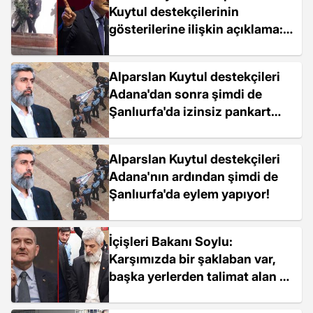
Kuytul destekçilerinin
gösterilerine ilişkin açıklama:
Sert müdahale için soruşturma
başlatıldı
Alparslan Kuytul destekçileri
Adana'dan sonra şimdi de
Şanlıurfa'da izinsiz pankart
asmaya çalıştı
Alparslan Kuytul destekçileri
Adana'nın ardından şimdi de
Şanlıurfa'da eylem yapıyor!
İçişleri Bakanı Soylu:
Karşımızda bir şaklaban var,
başka yerlerden talimat alan bir
adam var