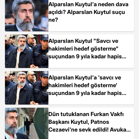
Alparslan Kuytul'a neden dava
açıldı? Alparslan Kuytul suçu
ne?
Alparslan Kuytul "Savcı ve
hakimleri hedef gösterme"
suçundan 9 yıla kadar hapis
istemiyle yargılanacak
Alparslan Kuytul'a 'savcı ve
hakimleri hedef gösterme'
suçundan 9 yıla kadar hapis
istemiyle dava açıldı
Dün tutuklanan Furkan Vakfı
Başkanı Kuytul, Patnos
Cezaevi'ne sevk edildi! Avukatı:
Bu sevk değil sürgün