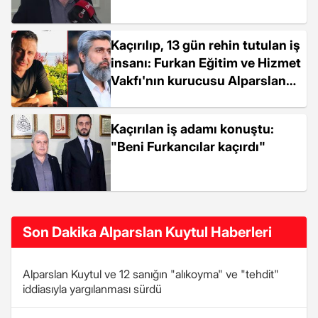
Kaçırılıp, 13 gün rehin tutulan iş
insanı: Furkan Eğitim ve Hizmet
Vakfı'nın kurucusu Alparslan
Kuytul'un talimatıyla kaçırıldım
Kaçırılan iş adamı konuştu:
"Beni Furkancılar kaçırdı"
Son Dakika Alparslan Kuytul Haberleri
Alparslan Kuytul ve 12 sanığın "alıkoyma" ve "tehdit"
iddiasıyla yargılanması sürdü