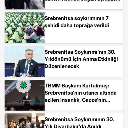
Gazze'nin utancı altında daha
fazla ezilmekte"
Srebrenitsa soykırımının 7
şehidi daha toprağa verildi
Srebrenitsa Soykırımı'nın 30.
Yıldönümü İçin Anma Etkinliği
Düzenlenecek
TBMM Başkanı Kurtulmuş:
Srebrenitsa'nın utancı altında
ezilen insanlık, Gazze'nin
utancı altında daha fazla
ezilmekte
Srebrenitsa Soykırımının 30.
Yılı Diyarbakır'da Anıldı