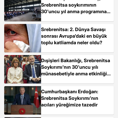
Srebrenitsa soykırımının
30'uncu yıl anma programına
konuştu Açıklaması
Srebrenitsa: 2. Dünya Savaşı
sonrası Avrupa'daki en büyük
toplu katliamda neler oldu?
Dışişleri Bakanlığı, Srebrenitsa
Soykırımı'nın 30'uncu yılı
münasebetiyle anma etkinliği
düzenledi
Cumhurbaşkanı Erdoğan:
Srebrenitsa Soykırımı'nın
acıları yüreğimize tazedir