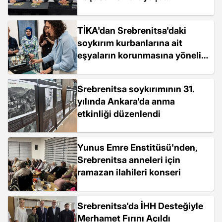
Düzenlenecek
TİKA'dan Srebrenitsa'daki
soykırım kurbanlarına ait
eşyaların korunmasına yönelik
proje
Srebrenitsa soykırımının 31.
yılında Ankara'da anma
etkinliği düzenlendi
Yunus Emre Enstitüsü'nden,
Srebrenitsa anneleri için
ramazan ilahileri konseri
Srebrenitsa'da İHH Desteğiyle
Merhamet Fırını Açıldı