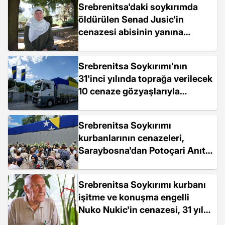
Srebrenitsa'daki soykırımda
öldürülen Senad Jusic'in
cenazesi abisinin yanına
defnedilecek
Srebrenitsa Soykırımı'nın
31'inci yılında toprağa verilecek
10 cenaze gözyaşlarıyla
karşılandı
Srebrenitsa Soykırımı
kurbanlarının cenazeleri,
Saraybosna'dan Potoçari Anıt
Mezarlığı'na uğurlandı
Srebrenitsa Soykırımı kurbanı
işitme ve konuşma engelli
Nuko Nukic'in cenazesi, 31 yıl
sonra defnedilecek