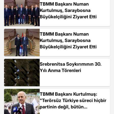
TBMM Başkanı Numan
Kurtulmuş, Saraybosna
Büyükelçiliğini Ziyaret Etti
TBMM Başkanı Numan
Kurtulmuş, Saraybosna
Büyükelçiliğini Ziyaret Etti
Srebrenitsa Soykırımının 30.
Yılı Anma Törenleri
TBMM Başkanı Kurtulmuş:
"Terörsüz Türkiye süreci hiçbir
partinin değil, bütün
Türkiye'nin meselesidir"