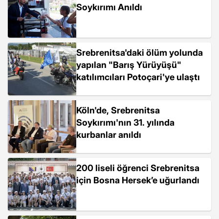
Soykırımı Anıldı
Srebrenitsa'daki ölüm yolunda
yapılan "Barış Yürüyüşü"
katılımcıları Potoçari'ye ulaştı
Köln'de, Srebrenitsa
Soykırımı'nın 31. yılında
kurbanlar anıldı
200 liseli öğrenci Srebrenitsa
için Bosna Hersek’e uğurlandı