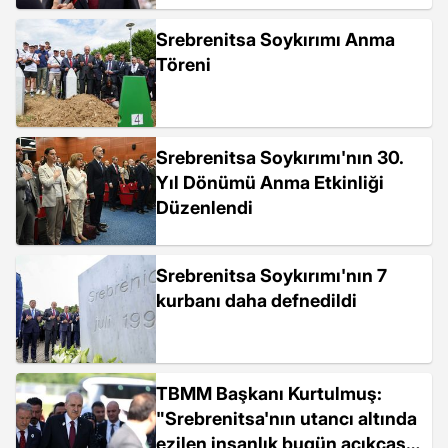
Srebrenitsa Soykırımı Anma
Töreni
Srebrenitsa Soykırımı'nın 30.
Yıl Dönümü Anma Etkinliği
Düzenlendi
Srebrenitsa Soykırımı'nın 7
kurbanı daha defnedildi
TBMM Başkanı Kurtulmuş:
"Srebrenitsa'nın utancı altında
ezilen insanlık bugün açıkçası