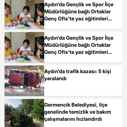
Aydın'da Gençlik ve Spor İlçe
Müdürlüğüne bağlı Ortaklar
Genç Ofis'te yaz eğitimleri
devam ediyor
Aydın'da Gençlik ve Spor İlçe
Müdürlüğüne bağlı Ortaklar
Genç Ofis'te yaz eğitimleri
devam ediyor
Aydın'da trafik kazası: 5 kişi
yaralandı
Germencik Belediyesi, ilçe
genelinde temizlik ve bakım
çalışmalarını hızlandırdı