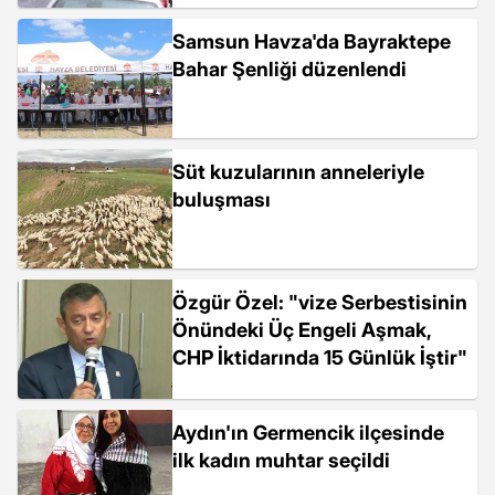
Samsun Havza'da Bayraktepe
Bahar Şenliği düzenlendi
Süt kuzularının anneleriyle
buluşması
Özgür Özel: "vize Serbestisinin
Önündeki Üç Engeli Aşmak,
CHP İktidarında 15 Günlük İştir"
Aydın'ın Germencik ilçesinde
ilk kadın muhtar seçildi