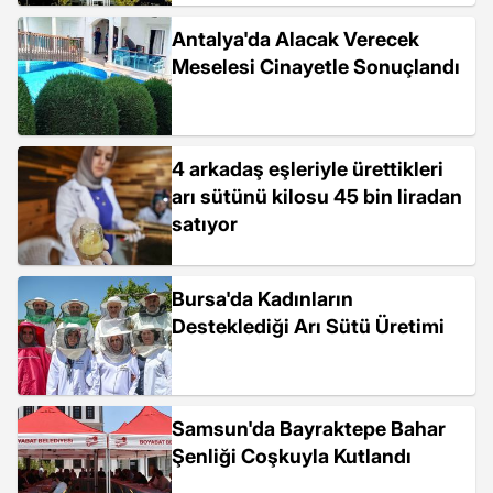
Antalya'da Alacak Verecek
Meselesi Cinayetle Sonuçlandı
4 arkadaş eşleriyle ürettikleri
arı sütünü kilosu 45 bin liradan
satıyor
Bursa'da Kadınların
Desteklediği Arı Sütü Üretimi
Samsun'da Bayraktepe Bahar
Şenliği Coşkuyla Kutlandı