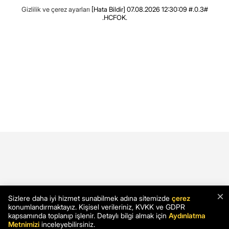
Gizlilik ve çerez ayarları
[Hata Bildir]
07.08.2026 12:30:09 #.0.3#
.HCFOK.
×
Sizlere daha iyi hizmet sunabilmek adına sitemizde
çerez
konumlandırmaktayız. Kişisel verileriniz, KVKK ve GDPR
kapsamında toplanıp işlenir. Detaylı bilgi almak için
Aydınlatma
Metnimizi
inceleyebilirsiniz.