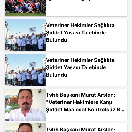
Veteriner Hekimler Sağlıkta
Şiddet Yasası Talebinde
Bulundu
Veteriner Hekimler Sağlıkta
Şiddet Yasası Talebinde
Bulundu
Tvhb Başkanı Murat Arslan:
"Veteriner Hekimlere Karşı
Şiddet Maalesef Kontrolsüz Bir
Şekilde Devam Ediyor. Yakın
Zamanda İş Bırakma Eylemi
Tvhb Başkanı Murat Arslan:
Yapacağız"