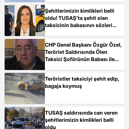
Şehitlerimizin kimlikleri belli
oldu! TUSAŞ'ta şehit olan
taksicinin babasının sözleri
kahretti
CHP Genel Başkanı Özgür Özel,
Terörist Saldırısında Ölen
Taksici Şoförünün Babası ile
Görüştü
Teröristler taksiciyi şehit edip,
bagaja koymuş
TUSAŞ saldırısında can veren
şehitlerimizin kimlikleri belli
oldu