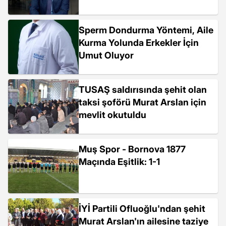
Sperm Dondurma Yöntemi, Aile
Kurma Yolunda Erkekler İçin
Umut Oluyor
TUSAŞ saldırısında şehit olan
taksi şoförü Murat Arslan için
mevlit okutuldu
Muş Spor - Bornova 1877
Maçında Eşitlik: 1-1
İYİ Partili Ofluoğlu'ndan şehit
Murat Arslan'ın ailesine taziye