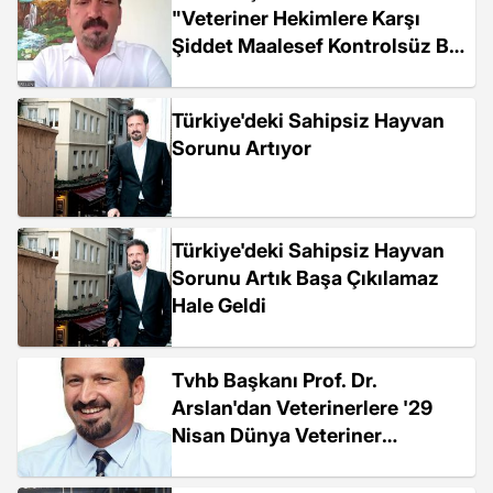
"Veteriner Hekimlere Karşı
Şiddet Maalesef Kontrolsüz Bir
Şekilde Devam Ediyor. Yakın
Zamanda İş Bırakma Eylemi
Türkiye'deki Sahipsiz Hayvan
Yapacağız"
Sorunu Artıyor
Türkiye'deki Sahipsiz Hayvan
Sorunu Artık Başa Çıkılamaz
Hale Geldi
Tvhb Başkanı Prof. Dr.
Arslan'dan Veterinerlere '29
Nisan Dünya Veteriner
Hekimler Günü'nde Ankara'da
Buluşma Çağrısı