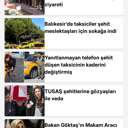
ziyareti
Balıkesir'de taksiciler şehit
meslektaşları için sokağa indi
Yanıtlanmayan telefon şehit
düşen taksicinin kaderini
değiştirmiş
TUSAŞ şehitlerine gözyaşları
ile veda
Bakan Göktaş'ın Makam Aracı