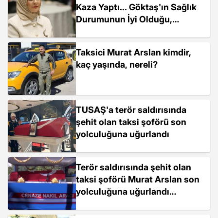
Kaza Yaptı... Göktaş'ın Sağlık
Durumunun İyi Olduğu,
Ekibinden Yaralananların
Ayakta Tedavi Edildiği Bildirildi
Taksici Murat Arslan kimdir,
kaç yaşında, nereli?
TUSAŞ'a terör saldırısında
şehit olan taksi şoförü son
yolculuğuna uğurlandı
Terör saldırısında şehit olan
taksi şoförü Murat Arslan son
yolculuğuna uğurlandı
(AKTUEL VİDEO EKLENDİ)