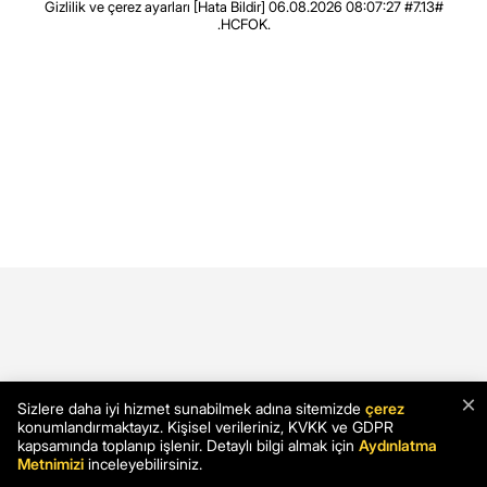
Gizlilik ve çerez ayarları
[Hata Bildir]
06.08.2026 08:07:27 #7.13#
.HCFOK.
×
Sizlere daha iyi hizmet sunabilmek adına sitemizde
çerez
konumlandırmaktayız. Kişisel verileriniz, KVKK ve GDPR
kapsamında toplanıp işlenir. Detaylı bilgi almak için
Aydınlatma
Metnimizi
inceleyebilirsiniz.