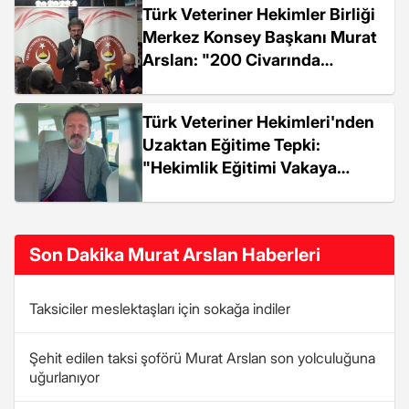
Türk Veteriner Hekimler Birliği
Merkez Konsey Başkanı Murat
Arslan: "200 Civarında
Veteriner Hekim Yurt Dışına
Gitti"
Türk Veteriner Hekimleri'nden
Uzaktan Eğitime Tepki:
"Hekimlik Eğitimi Vakaya
Dokunarak Yapılır, Bu Karardan
Derhal Dönülmesi Gerekiyor"
Son Dakika Murat Arslan Haberleri
Taksiciler meslektaşları için sokağa indiler
Şehit edilen taksi şoförü Murat Arslan son yolculuğuna
uğurlanıyor