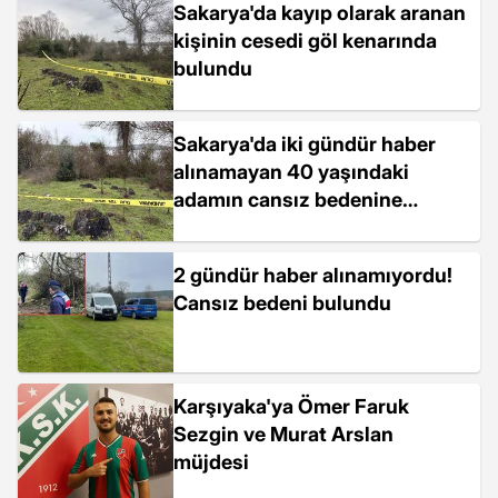
Sakarya'da kayıp olarak aranan
kişinin cesedi göl kenarında
bulundu
Sakarya'da iki gündür haber
alınamayan 40 yaşındaki
adamın cansız bedenine
ulaşıldı
2 gündür haber alınamıyordu!
Cansız bedeni bulundu
Karşıyaka'ya Ömer Faruk
Sezgin ve Murat Arslan
müjdesi