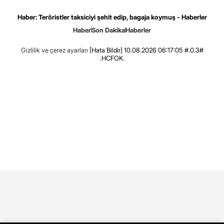
Haber: Teröristler taksiciyi şehit edip, bagaja koymuş - Haberler
Haber
Son Dakika
Haberler
Gizlilik ve çerez ayarları
[Hata Bildir]
10.08.2026 06:17:05 #.0.3#
.HCFOK.