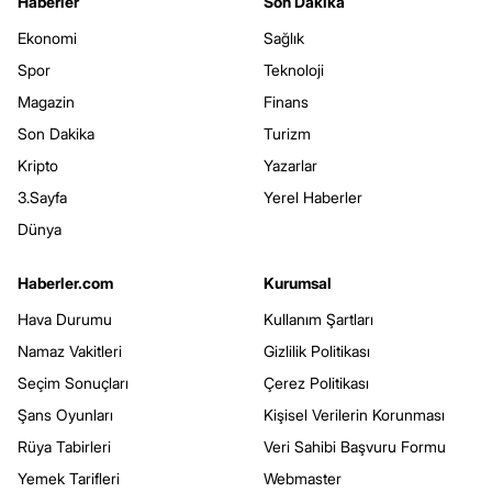
Haberler
Son Dakika
Ekonomi
Sağlık
Spor
Teknoloji
Magazin
Finans
Son Dakika
Turizm
Kripto
Yazarlar
3.Sayfa
Yerel Haberler
Dünya
Haberler.com
Kurumsal
Hava Durumu
Kullanım Şartları
Namaz Vakitleri
Gizlilik Politikası
Seçim Sonuçları
Çerez Politikası
Şans Oyunları
Kişisel Verilerin Korunması
Rüya Tabirleri
Veri Sahibi Başvuru Formu
Yemek Tarifleri
Webmaster