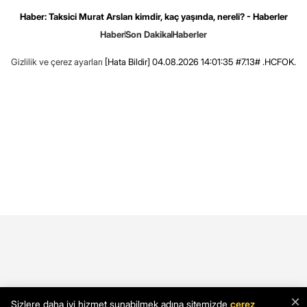
Haber: Taksici Murat Arslan kimdir, kaç yaşında, nereli? - Haberler
Haber
Son Dakika
Haberler
Gizlilik ve çerez ayarları
[Hata Bildir]
04.08.2026 14:01:35 #7.13# .HCFOK.
×
Sizlere daha iyi hizmet sunabilmek adına sitemizde
çerez