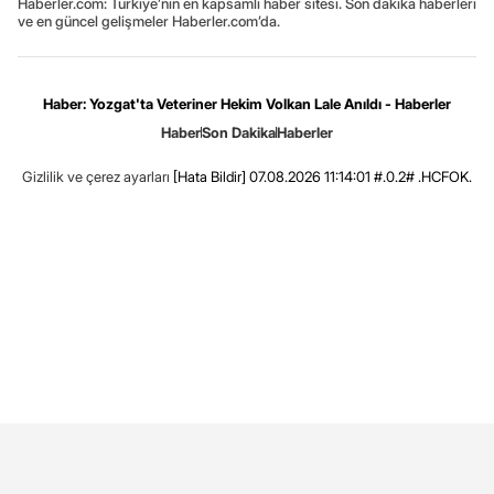
Haberler.com: Türkiye’nin en kapsamlı haber sitesi. Son dakika haberleri
ve en güncel gelişmeler Haberler.com’da.
Haber: Yozgat'ta Veteriner Hekim Volkan Lale Anıldı - Haberler
Haber
Son Dakika
Haberler
Gizlilik ve çerez ayarları
[Hata Bildir]
07.08.2026 11:14:01 #.0.2# .HCFOK.