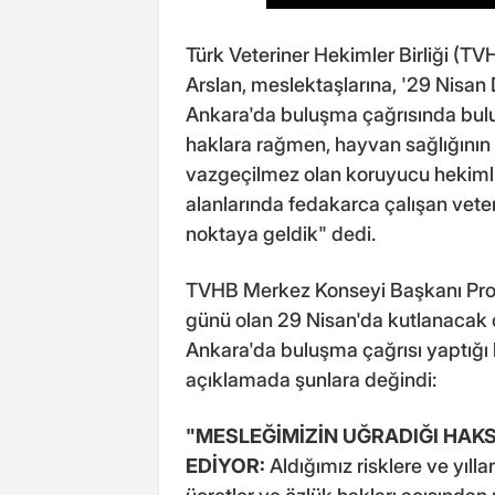
Türk Veteriner Hekimler Birliği (T
Arslan, meslektaşlarına, '29 Nisa
Ankara'da buluşma çağrısında bulun
haklara rağmen, hayvan sağlığının v
vazgeçilmez olan koruyucu hekimlik
alanlarında fedakarca çalışan veter
noktaya geldik" dedi.
TVHB Merkez Konseyi Başkanı Prof.
günü olan 29 Nisan'da kutlanacak 
Ankara'da buluşma çağrısı yaptığı b
açıklamada şunlara değindi:
"MESLEĞİMİZİN UĞRADIĞI HAK
EDİYOR:
Aldığımız risklere ve yıll