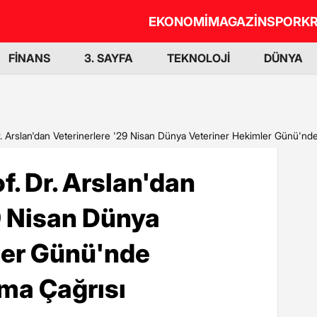
EKONOMİ
MAGAZİN
SPOR
KR
FİNANS
3. SAYFA
TEKNOLOJİ
DÜNYA
r. Arslan'dan Veterinerlere '29 Nisan Dünya Veteriner Hekimler Günü'nd
f. Dr. Arslan'dan
9 Nisan Dünya
ler Günü'nde
ma Çağrısı