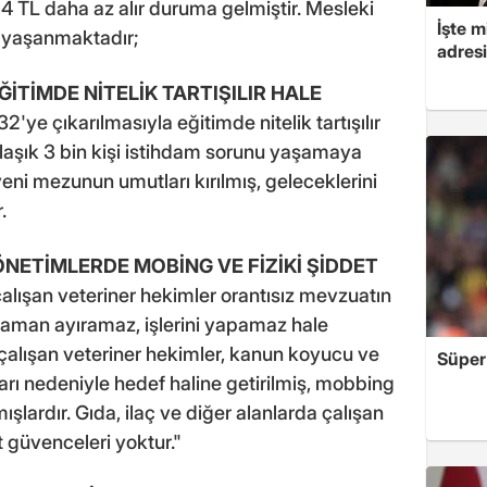
4 TL daha az alır duruma gelmiştir. Mesleki
İşte m
r yaşanmaktadır;
adresi
ĞİTİMDE NİTELİK TARTIŞILIR HALE
32'ye çıkarılmasıyla eğitimde nitelik tartışılır
klaşık 3 bin kişi istihdam sorunu yaşamaya
eni mezunun umutları kırılmış, geleceklerini
.
NETİMLERDE MOBİNG VE FİZİKİ ŞİDDET
alışan veteriner hekimler orantısız mevzuatın
 zaman ayıramaz, işlerini yapamaz hale
e çalışan veteriner hekimler, kanun koyucu ve
Süper 
ları nedeniyle hedef haline getirilmiş, mobbing
mışlardır. Gıda, ilaç ve diğer alanlarda çalışan
t güvenceleri yoktur."