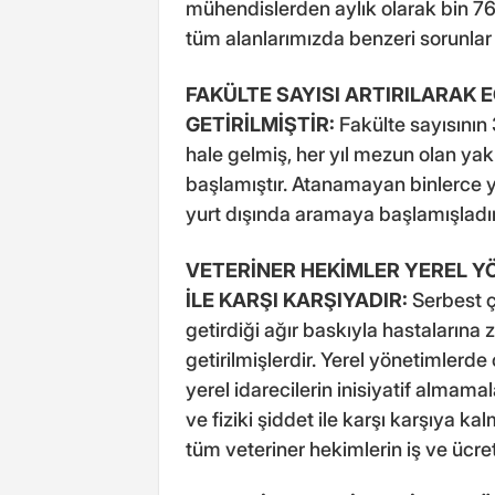
mühendislerden aylık olarak bin 76
tüm alanlarımızda benzeri sorunla
FAKÜLTE SAYISI ARTIRILARAK E
GETİRİLMİŞTİR:
Fakülte sayısının 
hale gelmiş, her yıl mezun olan ya
başlamıştır. Atanamayan binlerce y
yurt dışında aramaya başlamışladır
VETERİNER HEKİMLER YEREL YÖ
İLE KARŞI KARŞIYADIR:
Serbest ç
getirdiği ağır baskıyla hastalarına
getirilmişlerdir. Yerel yönetimlerd
yerel idarecilerin inisiyatif almama
ve fiziki şiddet ile karşı karşıya kal
tüm veteriner hekimlerin iş ve ücre