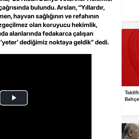
ğrısında bulundu. Arslan, “Yıllardır,
men, hayvan sağlığının ve refahının
azgeçilmez olan koruyucu hekimlik,
gıda alanlarında fedakarca çalışan
 ’yeter’ dediğimiz noktaya geldik” dedi.
Teklif
Bahçel