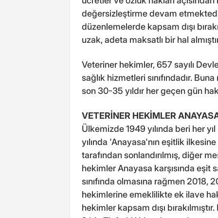
ücretler ve özlük hakları açısından
değersizleştirme devam etmektedir
düzenlemelerde kapsam dışı bırakıl
uzak, adeta maksatlı bir hal almıştır
Veteriner hekimler, 657 sayılı De
sağlık hizmetleri sınıfındadır. Bun
son 30-35 yıldır her geçen gün hak
VETERİNER HEKİMLER ANAYASA
Ülkemizde 1949 yılında beri her yıl 
yılında 'Anayasa'nın eşitlik ilkesi
tarafından sonlandırılmış, diğer m
hekimler Anayasa karşısında eşit sa
sınıfında olmasına rağmen 2018, 20
hekimlerine emeklilikte ek ilave hak
hekimler kapsam dışı bırakılmıştır