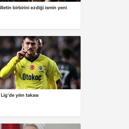
illetin birbirini ezdiği ismin yeni
Lig'de yılın takası