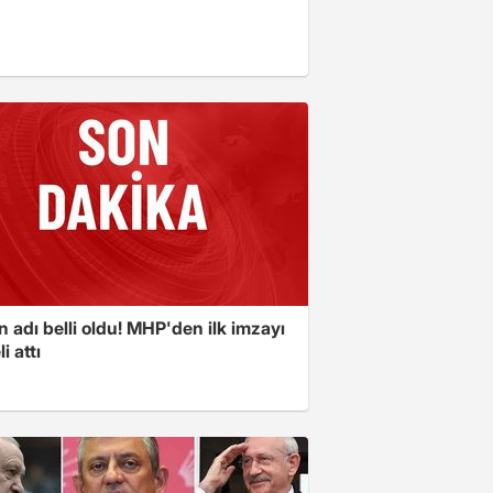
in adı belli oldu! MHP'den ilk imzayı
i attı