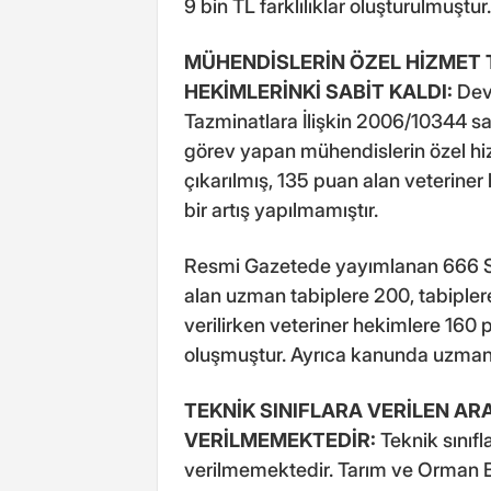
9 bin TL farklılıklar oluşturulmuştur.
MÜHENDİSLERİN ÖZEL HİZMET T
HEKİMLERİNKİ SABİT KALDI:
Dev
Tazminatlara İlişkin 2006/10344 sa
görev yapan mühendislerin özel h
çıkarılmış, 135 puan alan veteriner
bir artış yapılmamıştır.
Resmi Gazetede yayımlanan 666 Sayı
alan uzman tabiplere 200, tabipler
verilirken veteriner hekimlere 160 
oluşmuştur. Ayrıca kanunda uzman
TEKNİK SINIFLARA VERİLEN AR
VERİLMEMEKTEDİR:
Teknik sınıfl
verilmemektedir. Tarım ve Orman Ba