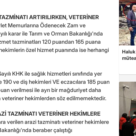
AZMİNATI ARTIRILIRKEN, VETERİNER
let Memurlarına Ödenecek Zam ve
yılı karar ile Tarım ve Orman Bakanlığı'nda
izmet tazminatları 120 puandan 165 puana
 hekimlerin özel hizmet puanında ise herhangi
Haluk 
mütea
lı KHK ile sağlık hizmetleri sınıfında yer
e 190 ve diş hekimleri VE eczacılara 185 puan
puan verilmesi ile ayrı bir mağduriyet daha
 veteriner hekimlerden söz edilmemektedir.
AZİ TAZMİNATI VETERİNER HEKİMLERE
ara verilen arazi tazminatı veteriner hekimlere
kanlığı'nda beraber çalıştığı