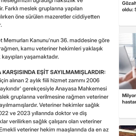
 mesleğimizin uğradığı haksızlık ve
Gözalt
. Farklı meslek gruplarına yapılan
oldu: 
ırken öne sürülen mazeretler ciddiyetten
.
vlet Memurları Kanunu'nun 36. maddesine göre
a rağmen, kamu veteriner hekimleri yaklaşık
 kayıpları yaşamaktadır.
 KARŞISINDA EŞİT SAYILMAMIŞLARDIR:
için alınan 2 aylık fiili hizmet zammı 2006
ne aykırıdır' gerekçesiyle Anayasa Mahkemesi
Milyon
eslek gruplarına verilmesine rağmen veteriner
hasta
yılmamışlardır. Veteriner hekimler sağlık
22 ve 2023 yıllarında doktor ve diş
lar verilirken sağlık çalışanı olan veteriner
. Emekli veteriner hekim maaşlarında da en az