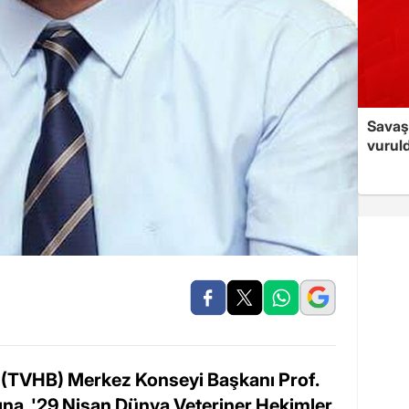
Savaş 
vurul
ği (TVHB) Merkez Konseyi Başkanı Prof.
ına, '29 Nisan Dünya Veteriner Hekimler