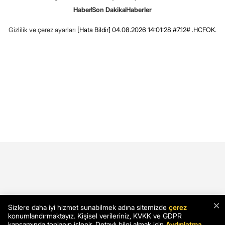
Haber
Son Dakika
Haberler
Gizlilik ve çerez ayarları
[Hata Bildir]
04.08.2026 14:01:28 #7.12# .HCFOK.
×
Sizlere daha iyi hizmet sunabilmek adına sitemizde
çerez
konumlandırmaktayız. Kişisel verileriniz, KVKK ve GDPR
kapsamında toplanıp işlenir. Detaylı bilgi almak için
Aydınlatma