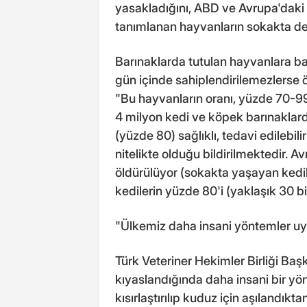
yasakladığını, ABD ve Avrupa'daki 
tanımlanan hayvanların sokakta değ
Barınaklarda tutulan hayvanlara baz
gün içinde sahiplendirilemezlerse 
"Bu hayvanların oranı, yüzde 70-99 
4 milyon kedi ve köpek barınaklar
(yüzde 80) sağlıklı, tedavi edilebi
nitelikte olduğu bildirilmektedir. A
öldürülüyor (sokakta yaşayan kediler
kedilerin yüzde 80'i (yaklaşık 30 bi
"Ülkemiz daha insani yöntemler u
Türk Veteriner Hekimler Birliği Baş
kıyaslandığında daha insani bir yö
kısırlaştırılıp kuduz için aşılandıktan