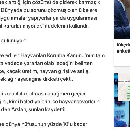
rek arttığı için çözümü de giderek karmaşık
or. Dünyada bu sorunu çözmüş olan ülkelere
uygulamalar yapıyorlar ya da uygulanması
rarlar alıyorlar." ifadelerini kullandı.
 bulunuyor"
Kılıçd
anket
ze edilen Hayvanları Koruma Kanunu'nun tam
vadede yararları olabileceğini belirten
, kaçak üretim, hayvan girişi ve satışı
ek ağırlaşacağına dikkati çekti.
uni zorunluluk olmasına rağmen geçici
ı, kimi belediyelerin ise hayvanseverlerin
den Arslan, şunları kaydetti:
öre dünya nüfusunun yüzde 10'u kadar