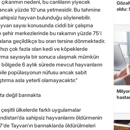
çıkarımın nedeni, bu canlıların yiyecek
Gözalt
oldu: 
ın ancak yüzde 10'una yetmesidir. Bu tahmine
sahipsiz hayvan bulunduğu söylenebilir.
van sayısı konusunda ciddi bir çalışma
e şehir merkezlerinde bu rakamın yüzde 75'i
 alana geçildikçe bu oran tersine dönmektedir.
ızı çok fazla olan kedi ve köpeklerde
tırma sayısıyla bir sonuca ulaşmak mümkün
r bölgede 6 aylık sürede mevcut hayvanların
de bile popülasyonun nüfusu ancak sabit
ştırma asla yeterli olamayacaktır."
Milyon
a değil barınakta
hasta
çeşitli ülkelerde farklı uygulamalar
indistan'da sahipsiz hayvanlarını öldürmenin
17'de Tayvan'ın barınaklarda öldürülmeleri