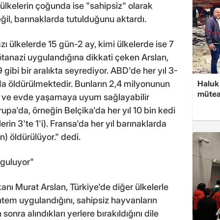
ülkelerin çoğunda ise "sahipsiz" olarak
il, barınaklarda tutulduğunu aktardı.
ı ülkelerde 15 gün-2 ay, kimi ülkelerde ise 7
ötanazi uygulandığına dikkati çeken Arslan,
gibi bir aralıkta seyrediyor. ABD'de her yıl 3-
da öldürülmektedir. Bunların 2,4 milyonunun
Haluk 
mütea
lir ve evde yaşamaya uyum sağlayabilir
vrupa'da, örneğin Belçika'da her yıl 10 bin kedi
in 3'te 1'i). Fransa'da her yıl barınaklarda
n) öldürülüyor." dedi.
yguluyor"
kanı Murat Arslan, Türkiye'de diğer ülkelerle
ntem uygulandığını, sahipsiz hayvanların
 sonra alındıkları yerlere bırakıldığını dile