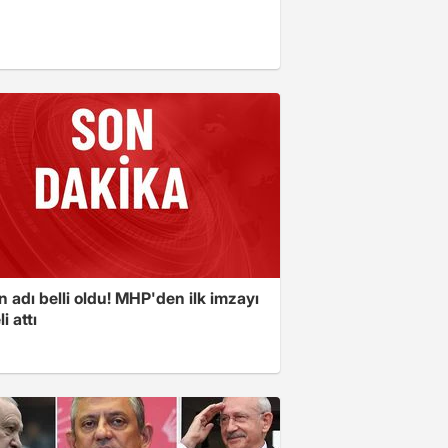
in adı belli oldu! MHP'den ilk imzayı
i attı