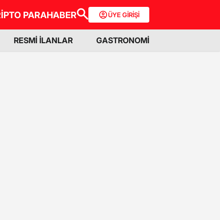
İPTO PARA
HABER
ÜYE GİRİŞİ
RESMİ İLANLAR
GASTRONOMİ