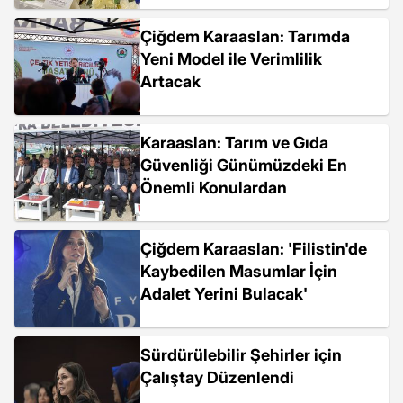
Çiğdem Karaaslan: Tarımda
Yeni Model ile Verimlilik
Artacak
Karaaslan: Tarım ve Gıda
Güvenliği Günümüzdeki En
Önemli Konulardan
Çiğdem Karaaslan: 'Filistin'de
Kaybedilen Masumlar İçin
Adalet Yerini Bulacak'
Sürdürülebilir Şehirler için
Çalıştay Düzenlendi