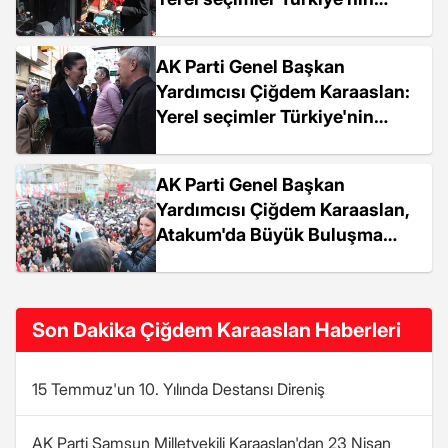
ulusal yürüyüşünün önemli bir
etabı
AK Parti Genel Başkan
Yardımcısı Çiğdem Karaaslan:
Yerel seçimler Türkiye'nin
ulusal yürüyüşünün önemli bir
etabıdır
AK Parti Genel Başkan
Yardımcısı Çiğdem Karaaslan,
Atakum'da Büyük Buluşma
Gerçekleştirdi
Son Dakika Çiğdem Karaaslan Haberleri
15 Temmuz'un 10. Yılında Destansı Direniş
AK Parti Samsun Milletvekili Karaaslan'dan 23 Nisan