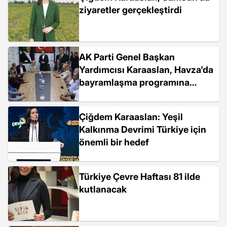
ziyaretler gerçekleştirdi
AK Parti Genel Başkan
Yardımcısı Karaaslan, Havza'da
bayramlaşma programına
katıldı
Çiğdem Karaaslan: Yeşil
Kalkınma Devrimi Türkiye için
önemli bir hedef
Türkiye Çevre Haftası 81 ilde
kutlanacak