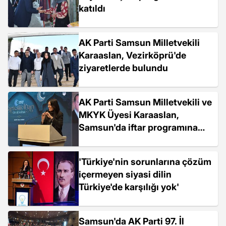
katıldı
AK Parti Samsun Milletvekili
Karaaslan, Vezirköprü'de
ziyaretlerde bulundu
AK Parti Samsun Milletvekili ve
MKYK Üyesi Karaaslan,
Samsun'da iftar programına
katıldı Açıklaması
'Türkiye'nin sorunlarına çözüm
içermeyen siyasi dilin
Türkiye'de karşılığı yok'
Samsun'da AK Parti 97. İl