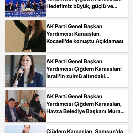
Hedefimiz büyük, güçlü ve
umut dolu bir Türkiye
AK Parti Genel Başkan
Yardımcısı Karaaslan,
Kocaeli'de konuştu Açıklaması
AK Parti Genel Başkan
Yardımcısı Çiğdem Karaaslan:
İsrail'in zulmü altındaki
Filistin'de insanlık dramı
yaşanıyor
AK Parti Genel Başkan
Yardımcısı Çiğdem Karaaslan,
Havza Belediye Başkanı Murat
İkiz'e taziye ziyareti
gerçekleştirdi
Çiğdem Karaaslan, Samsun'da