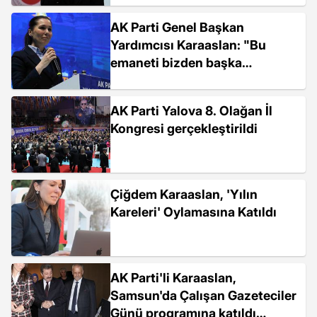
AK Parti Genel Başkan
Yardımcısı Karaaslan: "Bu
emaneti bizden başka
taşıyacak ve daha yukarılara
çıkaracak henüz bir parti
AK Parti Yalova 8. Olağan İl
ortaya çıkmadı"
Kongresi gerçekleştirildi
Çiğdem Karaaslan, 'Yılın
Kareleri' Oylamasına Katıldı
AK Parti'li Karaaslan,
Samsun'da Çalışan Gazeteciler
Günü programına katıldı