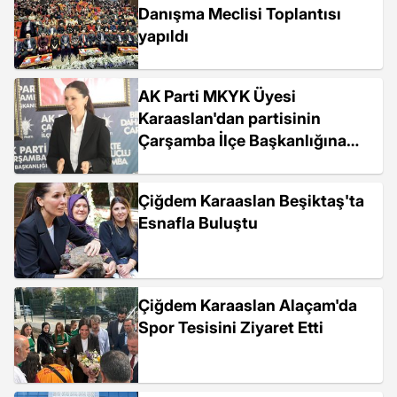
Danışma Meclisi Toplantısı
yapıldı
AK Parti MKYK Üyesi
Karaaslan'dan partisinin
Çarşamba İlçe Başkanlığına
ziyaret
Çiğdem Karaaslan Beşiktaş'ta
Esnafla Buluştu
Çiğdem Karaaslan Alaçam'da
Spor Tesisini Ziyaret Etti