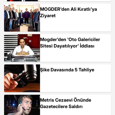
MOGDER'den Ali Kıratlı'ya
Ziyaret
Mogder'den 'Oto Galericiler
Sitesi Dayatılıyor' İddiası
Şike Davasında 5 Tahliye
Metris Cezaevi Önünde
Gazetecilere Saldırı