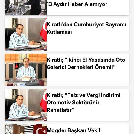
13 Aydır Haber Alamıyor
Kıratlı'dan Cumhuriyet Bayramı
Kutlaması
Kıratlı; "İkinci El Yasasında Oto
Galerici Dernekleri Önemli"
Kıratlı; "Faiz ve Vergi İndirimi
Otomotiv Sektörünü
Rahatlatır"
Mogder Başkan Vekili