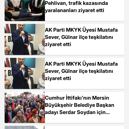
Pehlivan, trafik kazasında
yaralananları ziyaret etti
AK Parti MKYK Üyesi Mustafa
Sever, Gülnar ilçe teşkilatını
ziyaret etti
AK Parti MKYK Üyesi Mustafa
Sever, Gülnar ilçe teşkilatını
ziyaret etti
Cumhur İttifakı'nın Mersin
Büyükşehir Belediye Başkan
adayı Serdar Soydan için
karşılama programı düzenlendi