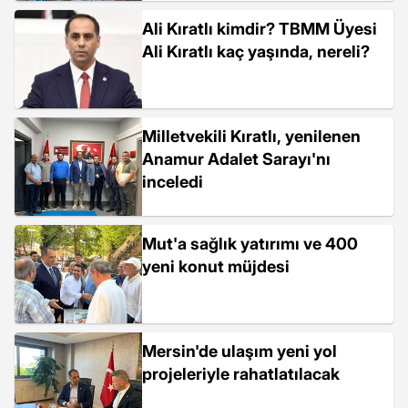
Ali Kıratlı kimdir? TBMM Üyesi
Ali Kıratlı kaç yaşında, nereli?
Milletvekili Kıratlı, yenilenen
Anamur Adalet Sarayı'nı
inceledi
Mut'a sağlık yatırımı ve 400
yeni konut müjdesi
Mersin'de ulaşım yeni yol
projeleriyle rahatlatılacak