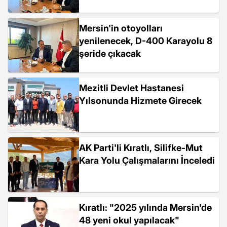
Mersin'in otoyolları
yenilenecek, D-400 Karayolu 8
şeride çıkacak
Mezitli Devlet Hastanesi
Yılsonunda Hizmete Girecek
AK Parti'li Kıratlı, Silifke-Mut
Kara Yolu Çalışmalarını İnceledi
Kıratlı: "2025 yılında Mersin'de
48 yeni okul yapılacak"