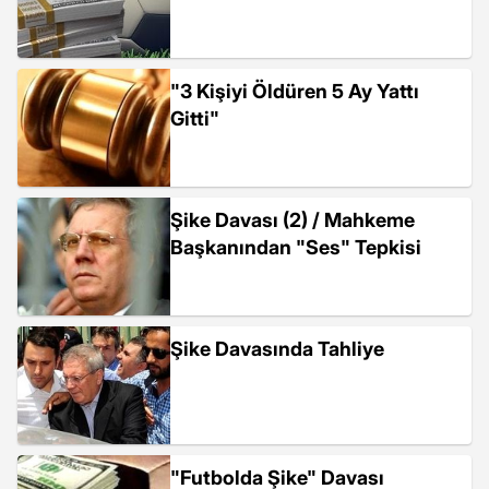
"3 Kişiyi Öldüren 5 Ay Yattı
Gitti"
Şike Davası (2) / Mahkeme
Başkanından "Ses" Tepkisi
Şike Davasında Tahliye
"Futbolda Şike" Davası