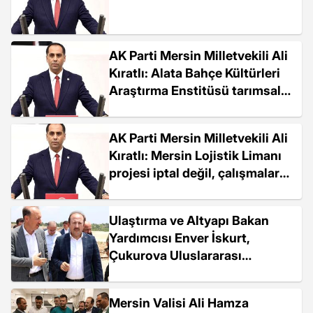
AK Parti Mersin Milletvekili Ali
Kıratlı: Alata Bahçe Kültürleri
Araştırma Enstitüsü tarımsal
amaçla kullanılıyor
AK Parti Mersin Milletvekili Ali
Kıratlı: Mersin Lojistik Limanı
projesi iptal değil, çalışmalar
devam ediyor
Ulaştırma ve Altyapı Bakan
Yardımcısı Enver İskurt,
Çukurova Uluslararası
Havalimanı ve Çeşmeli-Taşucu
Otoyolu Projesi'nde
Mersin Valisi Ali Hamza
incelemede bulundu