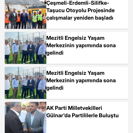
Çeşmeli-Erdemli-Silifke-
Taşucu Otoyolu Projesinde
çalışmalar yeniden başladı
Mezitli Engelsiz Yaşam
Merkezinin yapımında sona
gelindi
Mezitli Engelsiz Yaşam
Merkezinin yapımında sona
gelindi
AK Parti Milletvekilleri
Gülnar'da Partililerle Buluştu