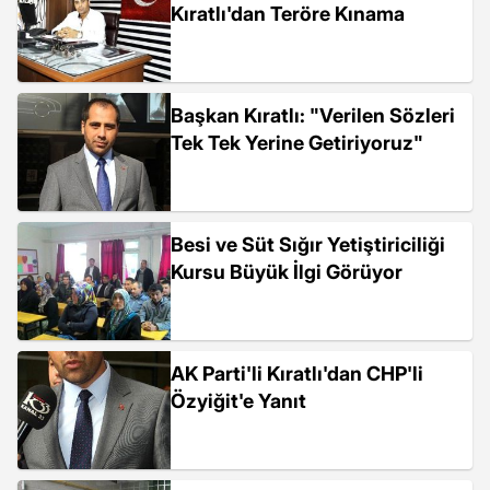
Kıratlı'dan Teröre Kınama
Başkan Kıratlı: "Verilen Sözleri
Tek Tek Yerine Getiriyoruz"
Besi ve Süt Sığır Yetiştiriciliği
Kursu Büyük İlgi Görüyor
AK Parti'li Kıratlı'dan CHP'li
Özyiğit'e Yanıt