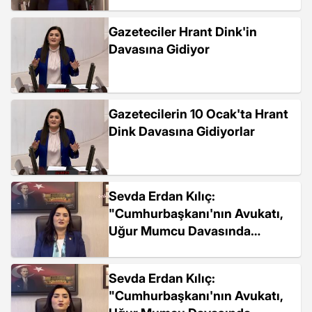
Meclis'e taşıdı
Gazeteciler Hrant Dink'in
Davasına Gidiyor
Gazetecilerin 10 Ocak'ta Hrant
Dink Davasına Gidiyorlar
Sevda Erdan Kılıç:
"Cumhurbaşkanı'nın Avukatı,
Uğur Mumcu Davasında
Katilleri Nasıl Savunduğu
Bilinmesin, Duyulmasın
Sevda Erdan Kılıç:
İstiyor"
"Cumhurbaşkanı'nın Avukatı,