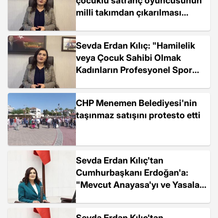
çocuklu satranç oyuncusunun
milli takımdan çıkarılması
iddialarını TBMM'ye taşıdı
Sevda Erdan Kılıç: "Hamilelik
veya Çocuk Sahibi Olmak
Kadınların Profesyonel Spor
Kariyerlerini Sonlandırmaz"
CHP Menemen Belediyesi'nin
taşınmaz satışını protesto etti
Sevda Erdan Kılıç'tan
Cumhurbaşkanı Erdoğan'a:
"Mevcut Anayasa'yı ve Yasaları
Uygulamaya İmtina Edenlerle
Oturup Yeni Anayasa
Sevda Erdan Kılıç'tan