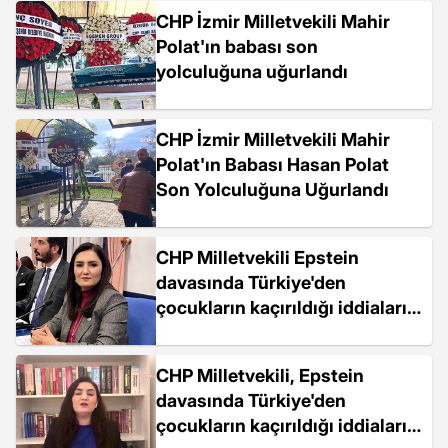
CHP İzmir Milletvekili Mahir
Polat'ın babası son
yolculuğuna uğurlandı
CHP İzmir Milletvekili Mahir
Polat'ın Babası Hasan Polat
Son Yolculuğuna Uğurlandı
CHP Milletvekili Epstein
davasında Türkiye'den
çocukların kaçırıldığı iddialarını
Meclis gündemine taşıdı
CHP Milletvekili, Epstein
davasında Türkiye'den
çocukların kaçırıldığı iddialarını