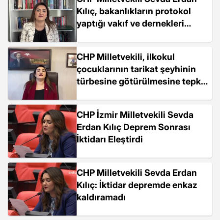
Kılıç, bakanlıkların protokol
yaptığı vakıf ve dernekleri
sordu
CHP Milletvekili, ilkokul
çocuklarının tarikat şeyhinin
türbesine götürülmesine tepki
gösterdi
CHP İzmir Milletvekili Sevda
Erdan Kılıç Deprem Sonrası
İktidarı Eleştirdi
CHP Milletvekili Sevda Erdan
Kılıç: İktidar depremde enkaz
kaldıramadı