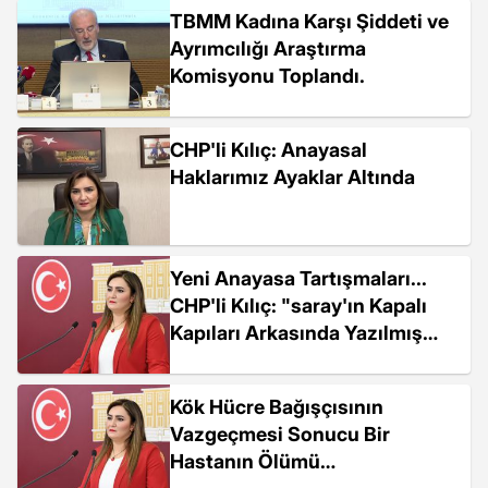
TBMM Kadına Karşı Şiddeti ve
Ayrımcılığı Araştırma
Komisyonu Toplandı.
CHP'li Kılıç: Anayasal
Haklarımız Ayaklar Altında
Yeni Anayasa Tartışmaları...
CHP'li Kılıç: "saray'ın Kapalı
Kapıları Arkasında Yazılmış
Anayasayı Bize Dayatacaklar"
Kök Hücre Bağışçısının
Vazgeçmesi Sonucu Bir
Hastanın Ölümü