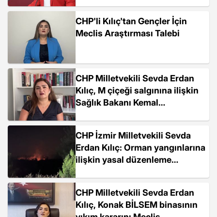
Soruşturuluyor
CHP'li Kılıç'tan Gençler İçin
Meclis Araştırması Talebi
CHP Milletvekili Sevda Erdan
Kılıç, M çiçeği salgınına ilişkin
Sağlık Bakanı Kemal
Memişoğlu'na soru önergesi
verdi
CHP İzmir Milletvekili Sevda
Erdan Kılıç: Orman yangınlarına
ilişkin yasal düzenleme
yapılmalı
CHP Milletvekili Sevda Erdan
Kılıç, Konak BİLSEM binasının
yıkım kararını Meclis