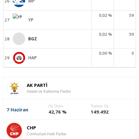
26
MP
0,02 %
59
27
YP
0,02 %
59
28
BGZ
0,00 %
0
29
HAP
AK PARTİ
Adalet ve Kalkınma Partisi
Oy Oranı
Toplam Oy
7 Haziran
42,76 %
149.492
CHP
Cumhuriyet Halk Partisi