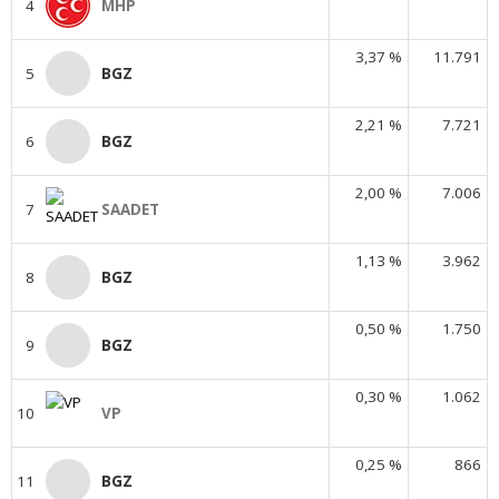
4
MHP
3,37 %
11.791
5
BGZ
2,21 %
7.721
6
BGZ
2,00 %
7.006
7
SAADET
1,13 %
3.962
8
BGZ
0,50 %
1.750
9
BGZ
0,30 %
1.062
10
VP
0,25 %
866
11
BGZ