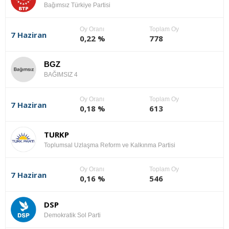
Bağımsız Türkiye Partisi
Oy Oranı
Toplam Oy
7 Haziran
0,22 %
778
BGZ
BAĞIMSIZ 4
Oy Oranı
Toplam Oy
7 Haziran
0,18 %
613
TURKP
Toplumsal Uzlaşma Reform ve Kalkınma Partisi
Oy Oranı
Toplam Oy
7 Haziran
0,16 %
546
DSP
Demokratik Sol Parti