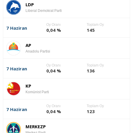
LDP
Liberal Demokrat Parti
Oy Oranı
Toplam Oy
7 Haziran
0,04 %
145
AP
Anadolu Partisi
Oy Oranı
Toplam Oy
7 Haziran
0,04 %
136
KP
Komünist Parti
Oy Oranı
Toplam Oy
7 Haziran
0,04 %
123
MERKEZP
Merkez Parti