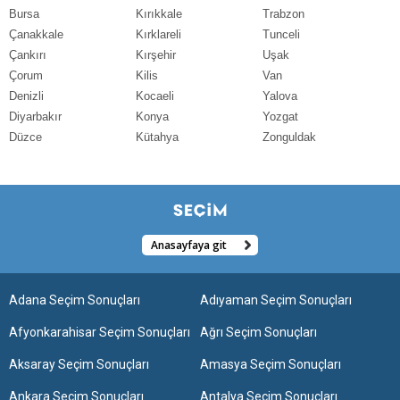
Bursa
Kırıkkale
Trabzon
Çanakkale
Kırklareli
Tunceli
Çankırı
Kırşehir
Uşak
Çorum
Kilis
Van
Denizli
Kocaeli
Yalova
Diyarbakır
Konya
Yozgat
Düzce
Kütahya
Zonguldak
Anasayfaya git
Adana Seçim Sonuçları
Adıyaman Seçim Sonuçları
Afyonkarahisar Seçim Sonuçları
Ağrı Seçim Sonuçları
Aksaray Seçim Sonuçları
Amasya Seçim Sonuçları
Ankara Seçim Sonuçları
Antalya Seçim Sonuçları