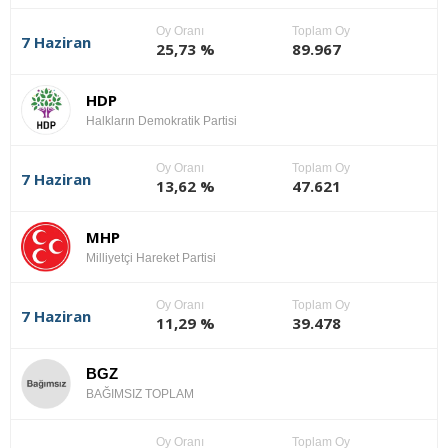
Oy Oranı
Toplam Oy
7 Haziran
25,73 %
89.967
HDP
Halkların Demokratik Partisi
Oy Oranı
Toplam Oy
7 Haziran
13,62 %
47.621
MHP
Milliyetçi Hareket Partisi
Oy Oranı
Toplam Oy
7 Haziran
11,29 %
39.478
BGZ
BAĞIMSIZ TOPLAM
Oy Oranı
Toplam Oy