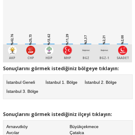
%42,76
%25,73
%13,62
%11,29
%3,37
%2,21
%2,00
AKP
CHP
HDP
MHP
BGZ
BGZ-1
SAADET
Sonuçlarını görmek istediğiniz bölgeye tıklayın:
İstanbul Geneli
İstanbul 1. Bölge
İstanbul 2. Bölge
İstanbul 3. Bölge
Sonuçlarını görmek istediğiniz ilçeyi tıklayın:
Arnavutköy
Büyükçekmece
Avcılar
Çatalca