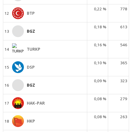
0,22 %
778
12
BTP
0,18 %
613
13
BGZ
0,16 %
546
14
TURKP
0,10 %
365
15
DSP
0,09 %
323
16
BGZ
0,08 %
279
17
HAK-PAR
0,08 %
263
18
HKP