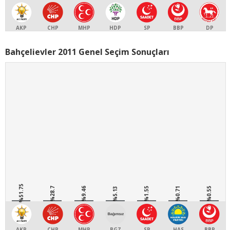
AKP
CHP
MHP
HDP
SP
BBP
DP
Bahçelievler 2011 Genel Seçim Sonuçları
%51.75
%28.7
%9.46
%5.13
%1.55
%0.71
%0.55
AKP
CHP
MHP
BGZ
SP
HAS
BBP