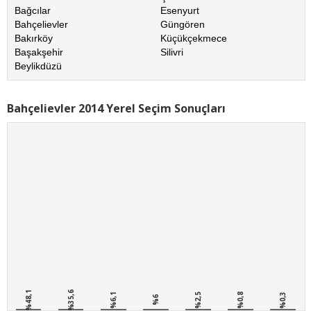
Bağcılar
Esenyurt
Bahçelievler
Güngören
Bakırköy
Küçükçekmece
Başakşehir
Silivri
Beylikdüzü
Bahçelievler 2014 Yerel Seçim Sonuçları
%48,1
%35,6
%6,1
%2,5
%0,8
%0,3
%6