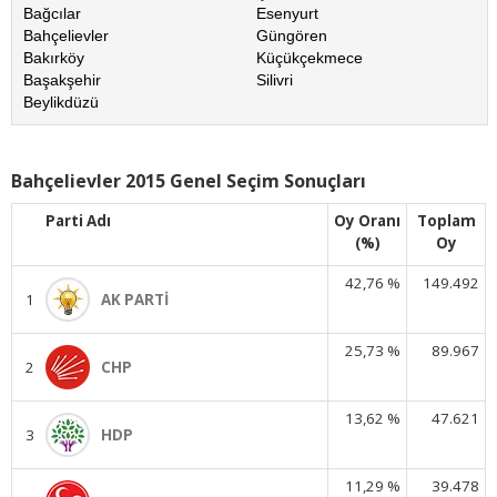
Bağcılar
Esenyurt
Bahçelievler
Güngören
Bakırköy
Küçükçekmece
Başakşehir
Silivri
Beylikdüzü
Bahçelievler 2015 Genel Seçim Sonuçları
Parti Adı
Oy Oranı
Toplam
(%)
Oy
42,76 %
149.492
1
AK PARTİ
25,73 %
89.967
2
CHP
13,62 %
47.621
3
HDP
11,29 %
39.478