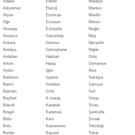
Adana
Edirne
Malatya
Adıyaman
Elazığ
Manisa
Afyon
Erzincan
Mardin
Ağrı
Erzurum
Mersin
Aksaray
Eskişehir
Muğla
Amasya
Gaziantep
Muş
Ankara
Giresun
Nevşehir
Antalya
Gümüşhane
Niğde
Ardahan
Hakkari
Ordu
Artvin
Hatay
Osmaniye
Aydın
Iğdır
Rize
Balıkesir
Isparta
Sakarya
Bartın
İstanbul
Samsun
Batman
İzmir
Siirt
Bayburt
K.maraş
Sinop
Bilecik
Karabük
Sivas
Bingöl
Karaman
Şanlıurfa
Bitlis
Kars
Şırnak
Bolu
Kastamonu
Tekirdağ
Burdur
Kayseri
Tokat