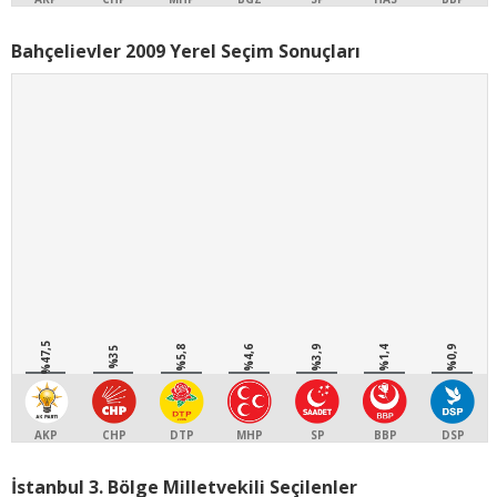
Bahçelievler 2009 Yerel Seçim Sonuçları
%47,5
%5,8
%4,6
%3,9
%1,4
%0,9
%35
AKP
CHP
DTP
MHP
SP
BBP
DSP
İstanbul 3. Bölge Milletvekili Seçilenler