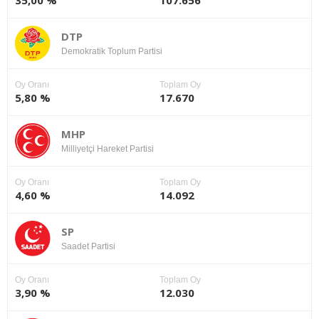
35,00 %
107.656
DTP
Demokratik Toplum Partisi
Oy Oranı
Toplam Oy
5,80 %
17.670
MHP
Milliyetçi Hareket Partisi
Oy Oranı
Toplam Oy
4,60 %
14.092
SP
Saadet Partisi
Oy Oranı
Toplam Oy
3,90 %
12.030