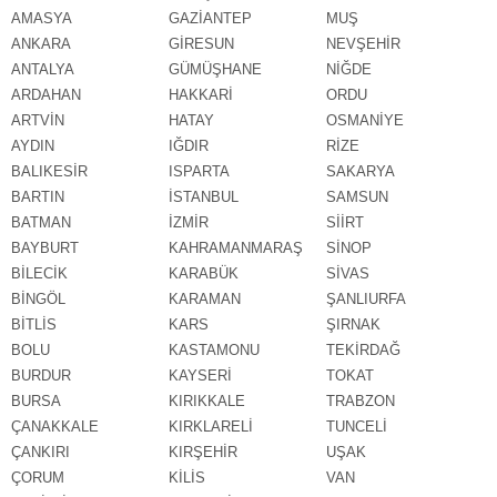
AMASYA
GAZİANTEP
MUŞ
ANKARA
GİRESUN
NEVŞEHİR
ANTALYA
GÜMÜŞHANE
NİĞDE
ARDAHAN
HAKKARİ
ORDU
ARTVİN
HATAY
OSMANİYE
AYDIN
IĞDIR
RİZE
BALIKESİR
ISPARTA
SAKARYA
BARTIN
İSTANBUL
SAMSUN
BATMAN
İZMİR
SİİRT
BAYBURT
KAHRAMANMARAŞ
SİNOP
BİLECİK
KARABÜK
SİVAS
BİNGÖL
KARAMAN
ŞANLIURFA
BİTLİS
KARS
ŞIRNAK
BOLU
KASTAMONU
TEKİRDAĞ
BURDUR
KAYSERİ
TOKAT
BURSA
KIRIKKALE
TRABZON
ÇANAKKALE
KIRKLARELİ
TUNCELİ
ÇANKIRI
KIRŞEHİR
UŞAK
ÇORUM
KİLİS
VAN