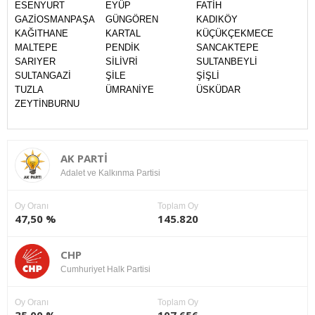
ESENYURT
EYÜP
FATİH
GAZİOSMANPAŞA
GÜNGÖREN
KADIKÖY
KAĞITHANE
KARTAL
KÜÇÜKÇEKMECE
MALTEPE
PENDİK
SANCAKTEPE
SARIYER
SİLİVRİ
SULTANBEYLİ
SULTANGAZİ
ŞİLE
ŞİŞLİ
TUZLA
ÜMRANİYE
ÜSKÜDAR
ZEYTİNBURNU
AK PARTİ
Adalet ve Kalkınma Partisi
Oy Oranı
Toplam Oy
47,50 %
145.820
CHP
Cumhuriyet Halk Partisi
Oy Oranı
Toplam Oy