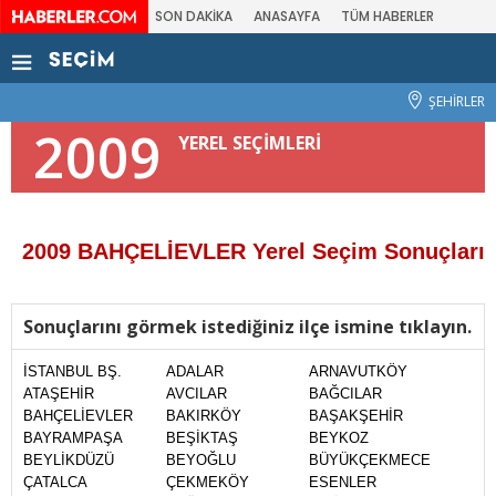
SON DAKİKA
ANASAYFA
TÜM HABERLER
ŞEHİRLER
2009
YEREL SEÇİMLERİ
2009 BAHÇELİEVLER Yerel Seçim Sonuçları
Sonuçlarını görmek istediğiniz ilçe ismine tıklayın.
İSTANBUL BŞ.
ADALAR
ARNAVUTKÖY
ATAŞEHİR
AVCILAR
BAĞCILAR
BAHÇELİEVLER
BAKIRKÖY
BAŞAKŞEHİR
BAYRAMPAŞA
BEŞİKTAŞ
BEYKOZ
BEYLİKDÜZÜ
BEYOĞLU
BÜYÜKÇEKMECE
ÇATALCA
ÇEKMEKÖY
ESENLER