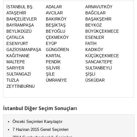
İSTANBUL BŞ.
ADALAR
ARNAVUTKÖY
ATAŞEHİR
AVCILAR
BAĞCILAR
BAHÇELİEVLER
BAKIRKÖY
BAŞAKŞEHİR
BAYRAMPAŞA
BEŞİKTAŞ
BEYKOZ
BEYLİKDÜZÜ
BEYOĞLU
BÜYÜKÇEKMECE
ÇATALCA
ÇEKMEKÖY
ESENLER
ESENYURT
EYÜP
FATİH
GAZİOSMANPAŞA
GÜNGÖREN
KADIKÖY
KAĞITHANE
KARTAL
KÜÇÜKÇEKMECE
MALTEPE
PENDİK
SANCAKTEPE
SARIYER
SİLİVRİ
SULTANBEYLİ
SULTANGAZİ
ŞİLE
ŞİŞLİ
TUZLA
ÜMRANİYE
ÜSKÜDAR
ZEYTİNBURNU
İstanbul Diğer Seçim Sonuçları
Önceki Seçimleri Karşılaştır
7 Haziran 2015 Genel Seçimleri