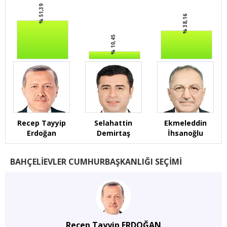
% 51,39
% 38,16
% 10,45
Recep Tayyip
Selahattin
Ekmeleddin
Erdoğan
Demirtaş
İhsanoğlu
BAHÇELİEVLER CUMHURBAŞKANLIĞI SEÇİMİ
Recep Tayyip ERDOĞAN