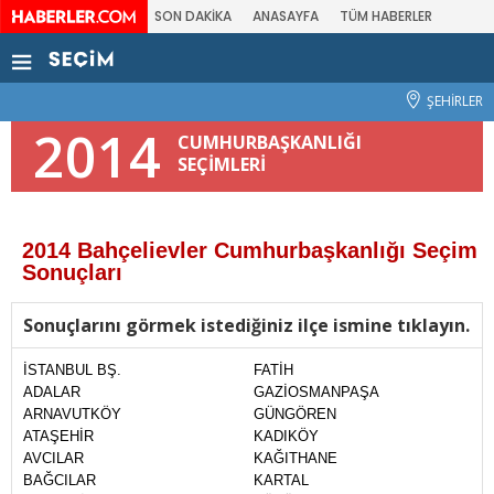
SON DAKİKA
ANASAYFA
TÜM HABERLER
ŞEHİRLER
2014
CUMHURBAŞKANLIĞI
SEÇİMLERİ
2014 Bahçelievler Cumhurbaşkanlığı Seçim
Sonuçları
Sonuçlarını görmek istediğiniz ilçe ismine tıklayın.
İSTANBUL BŞ.
FATİH
ADALAR
GAZİOSMANPAŞA
ARNAVUTKÖY
GÜNGÖREN
ATAŞEHİR
KADIKÖY
AVCILAR
KAĞITHANE
BAĞCILAR
KARTAL