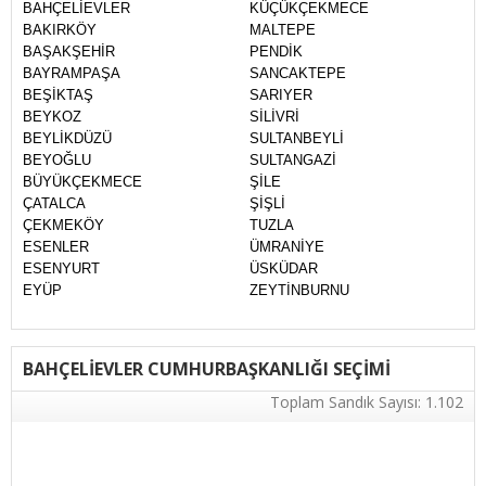
BAHÇELİEVLER
KÜÇÜKÇEKMECE
BAKIRKÖY
MALTEPE
BAŞAKŞEHİR
PENDİK
BAYRAMPAŞA
SANCAKTEPE
BEŞİKTAŞ
SARIYER
BEYKOZ
SİLİVRİ
BEYLİKDÜZÜ
SULTANBEYLİ
BEYOĞLU
SULTANGAZİ
BÜYÜKÇEKMECE
ŞİLE
ÇATALCA
ŞİŞLİ
ÇEKMEKÖY
TUZLA
ESENLER
ÜMRANİYE
ESENYURT
ÜSKÜDAR
EYÜP
ZEYTİNBURNU
BAHÇELİEVLER CUMHURBAŞKANLIĞI SEÇİMİ
Toplam Sandık Sayısı: 1.102