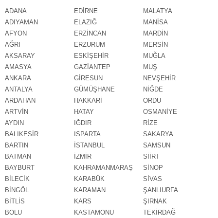
ADANA
EDİRNE
MALATYA
ADIYAMAN
ELAZIĞ
MANİSA
AFYON
ERZİNCAN
MARDİN
AĞRI
ERZURUM
MERSİN
AKSARAY
ESKİŞEHİR
MUĞLA
AMASYA
GAZİANTEP
MUŞ
ANKARA
GİRESUN
NEVŞEHİR
ANTALYA
GÜMÜŞHANE
NİĞDE
ARDAHAN
HAKKARİ
ORDU
ARTVİN
HATAY
OSMANİYE
AYDIN
IĞDIR
RİZE
BALIKESİR
ISPARTA
SAKARYA
BARTIN
İSTANBUL
SAMSUN
BATMAN
İZMİR
SİİRT
BAYBURT
KAHRAMANMARAŞ
SİNOP
BİLECİK
KARABÜK
SİVAS
BİNGÖL
KARAMAN
ŞANLIURFA
BİTLİS
KARS
ŞIRNAK
BOLU
KASTAMONU
TEKİRDAĞ