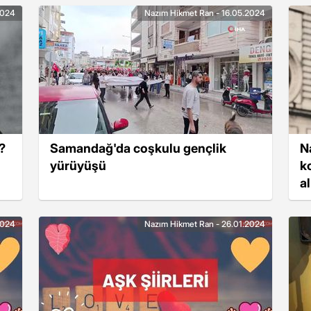
2024
Nazım Hikmet Ran - 16.05.2024
?
Samandağ'da coşkulu gençlik
N
yürüyüşü
k
a
2024
Nazım Hikmet Ran - 26.01.2024