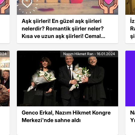
Aşk şiirleri! En güzel aşk şiirleri
İ
nelerdir? Romantik şiirler neler?
R
Kısa ve uzun aşk şiirleri! Cemal
şi
Süreya aşk şiirleri, Nazım Hikmet
aşk şiirleri
2024
Nazım Hikmet Ran - 16.01.2024
Genco Erkal, Nazım Hikmet Kongre
N
Merkezi'nde sahne aldı
Yı