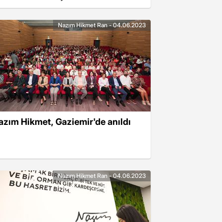
ğrencileri konser verdi
Nazım Hikmet Ran - 04.06.2023
azım Hikmet, Gaziemir'de anıldı
Nazım Hikmet Ran - 04.06.2023