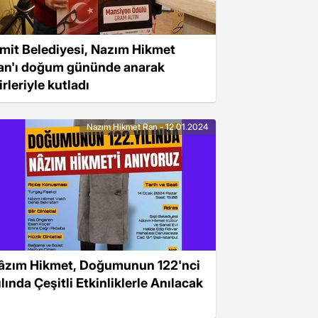
zmit Belediyesi, Nazım Hikmet
an'ı doğum gününde anarak
irleriyle kutladı
Nazım Hikmet Ran - 12.01.2024
âzım Hikmet, Doğumunun 122'nci
lında Çeşitli Etkinliklerle Anılacak