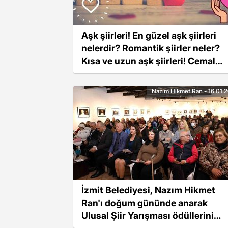
Aşk şiirleri! En güzel aşk şiirleri
nelerdir? Romantik şiirler neler?
Kısa ve uzun aşk şiirleri! Cemal
Süreya aşk şiirleri, Nazım Hikmet
aşk şiirleri
Nazım Hikmet Ran - 16.01.
İzmit Belediyesi, Nazım Hikmet
Ran'ı doğum gününde anarak
Ulusal Şiir Yarışması ödüllerini