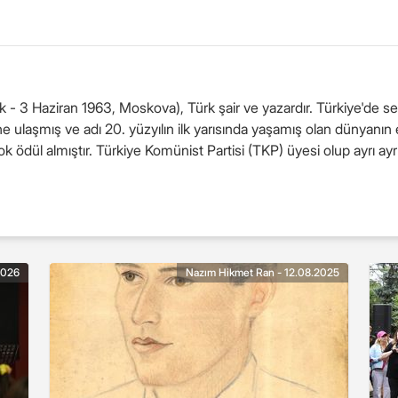
- 3 Haziran 1963, Moskova), Türk şair ve yazardır. Türkiye'de se
ne ulaşmış ve adı 20. yüzyılın ilk yarısında yaşamış olan dünyanın e
rçok ödül almıştır. Türkiye Komünist Partisi (TKP) üyesi olup ayrı ay
2026
Nazım Hikmet Ran - 12.08.2025