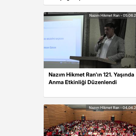
Nazım Hikmet Ran - 05.06.
Nazım Hikmet Ran'ın 121. Yaşında
Anma Etkinliği Düzenlendi
Nazım Hikmet Ran - 04.06.