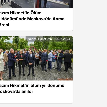
azım Hikmet'in Ölüm
ıldönümünde Moskova'da Anma
öreni
Nazım Hikmet Ran - 03.06.2024
azım Hikmet'in ölüm yıl dönümü
oskova'da anıldı