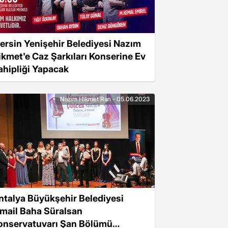
ersin Yenişehir Belediyesi Nazım
ikmet'e Caz Şarkıları Konserine Ev
ahipliği Yapacak
Nazım Hikmet Ran - 05.06.2023
ntalya Büyükşehir Belediyesi
smail Baha Süralsan
onservatuvarı Şan Bölümü