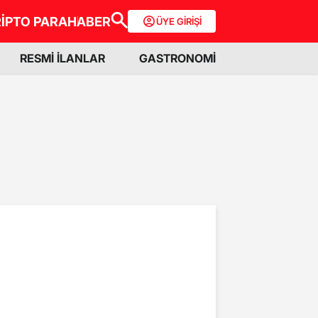
İPTO PARA
HABER
ÜYE GİRİŞİ
RESMİ İLANLAR
GASTRONOMİ