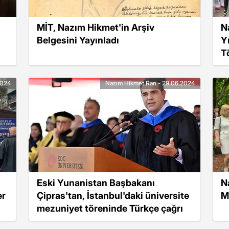
MİT, Nazım Hikmet'in Arşiv
N
Belgesini Yayınladı
Y
T
2024
Nazım Hikmet Ran - 29.06.2024
Eski Yunanistan Başbakanı
N
er
Çipras'tan, İstanbul'daki üniversite
M
mezuniyet töreninde Türkçe çağrı