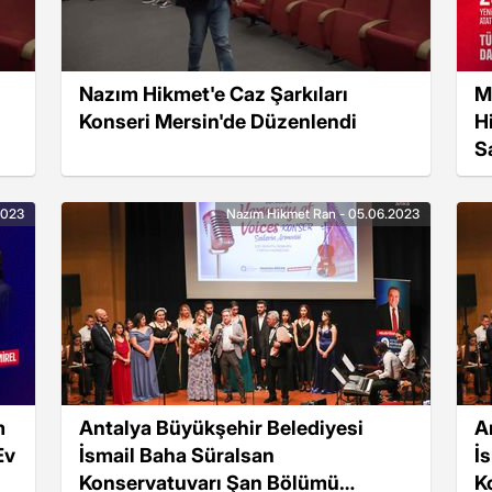
Nazım Hikmet'e Caz Şarkıları
M
Konseri Mersin'de Düzenlendi
H
S
2023
Nazım Hikmet Ran - 05.06.2023
m
Antalya Büyükşehir Belediyesi
A
Ev
İsmail Baha Süralsan
İ
Konservatuvarı Şan Bölümü
K