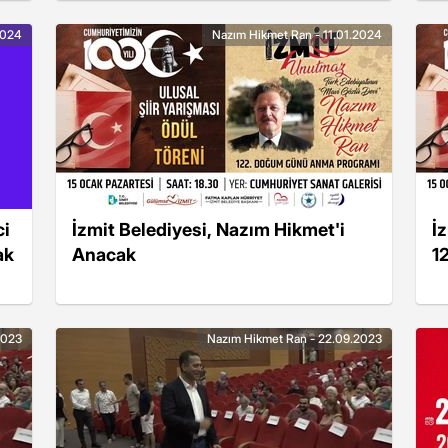
2024
Nazım Hikmet Ran - 11.01.2024
ci
İzmit Belediyesi, Nazım Hikmet'i
İ
ak
Anacak
1
2023
Nazım Hikmet Ran - 22.09.2023