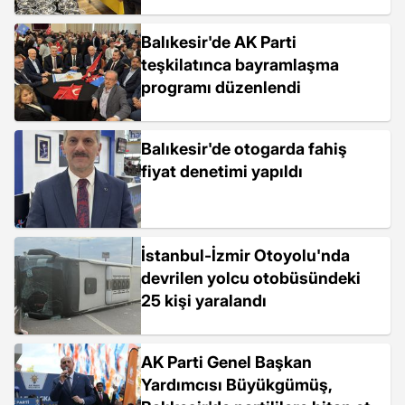
Balıkesir'de AK Parti
teşkilatınca bayramlaşma
programı düzenlendi
Balıkesir'de otogarda fahiş
fiyat denetimi yapıldı
İstanbul-İzmir Otoyolu'nda
devrilen yolcu otobüsündeki
25 kişi yaralandı
AK Parti Genel Başkan
Yardımcısı Büyükgümüş,