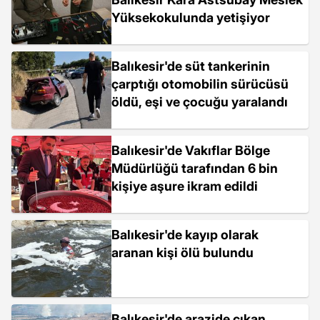
Yüksekokulunda yetişiyor
Balıkesir'de süt tankerinin
çarptığı otomobilin sürücüsü
öldü, eşi ve çocuğu yaralandı
Balıkesir'de Vakıflar Bölge
Müdürlüğü tarafından 6 bin
kişiye aşure ikram edildi
Balıkesir'de kayıp olarak
aranan kişi ölü bulundu
Balıkesir'de arazide çıkan