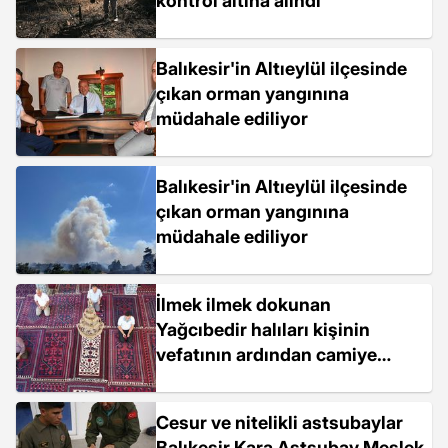
kontrol altına alındı
Balıkesir'in Altıeylül ilçesinde
çıkan orman yangınına
müdahale ediliyor
Balıkesir'in Altıeylül ilçesinde
çıkan orman yangınına
müdahale ediliyor
İlmek ilmek dokunan
Yağcıbedir halıları kişinin
vefatının ardından camiye
seriliyor
Cesur ve nitelikli astsubaylar
Balıkesir Kara Astsubay Meslek