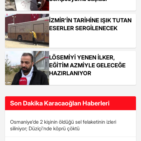
İZMİR'İN TARİHİNE IŞIK TUTAN
ESERLER SERGİLENECEK
LÖSEMİYİ YENEN İLKER,
EĞİTİM AZMİYLE GELECEĞE
HAZIRLANIYOR
Son Dakika Karacaoğlan Haberleri
Osmaniye'de 2 kişinin öldüğü sel felaketinin izleri
siliniyor; Düziçi'nde köprü çöktü