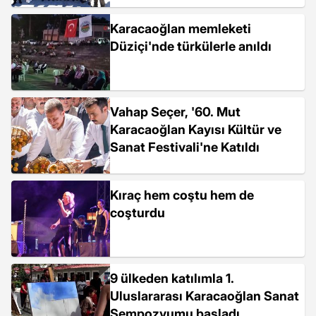
Karacaoğlan memleketi
Düziçi'nde türkülerle anıldı
Vahap Seçer, '60. Mut
Karacaoğlan Kayısı Kültür ve
Sanat Festivali'ne Katıldı
Kıraç hem coştu hem de
coşturdu
9 ülkeden katılımla 1.
Uluslararası Karacaoğlan Sanat
Sempozyumu başladı