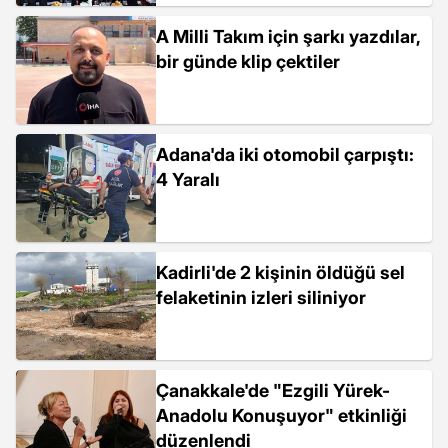
A Milli Takım için şarkı yazdılar,
bir günde klip çektiler
Adana'da iki otomobil çarpıştı:
4 Yaralı
Kadirli'de 2 kişinin öldüğü sel
felaketinin izleri siliniyor
Çanakkale'de "Ezgili Yürek-
Anadolu Konuşuyor" etkinliği
düzenlendi