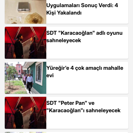
Uygulamaları Sonuç Verdi: 4
Kişi Yakalandı
SDT "Karacaoğlan" adlı oyunu
sahneleyecek
Yüreğir'e 4 çok amaçlı mahalle
evi
SDT "Peter Pan" ve
"Karacaoğlan"ı sahneleyecek