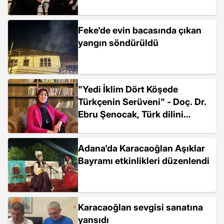
Feke'de evin bacasında çıkan
yangın söndürüldü
"Yedi İklim Dört Köşede
Türkçenin Serüveni" - Doç. Dr.
Ebru Şenocak, Türk dilini
zirveye taşıyan Karacaoğlan'ın
Türk halkının özü olduğunu
Adana'da Karacaoğlan Aşıklar
söyledi.
Bayramı etkinlikleri düzenlendi
Karacaoğlan sevgisi sanatına
yansıdı