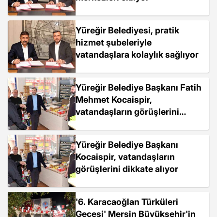
Yüreğir Belediyesi, pratik
hizmet şubeleriyle
vatandaşlara kolaylık sağlıyor
Yüreğir Belediye Başkanı Fatih
Mehmet Kocaispir,
vatandaşların görüşlerini
dikkate alıyor
Yüreğir Belediye Başkanı
Kocaispir, vatandaşların
görüşlerini dikkate alıyor
'6. Karacaoğlan Türküleri
Gecesi' Mersin Büyükşehir'in