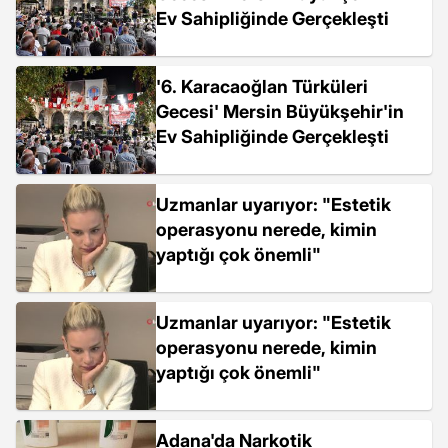
Ev Sahipliğinde Gerçekleşti
'6. Karacaoğlan Türküleri
Gecesi' Mersin Büyükşehir'in
Ev Sahipliğinde Gerçekleşti
Uzmanlar uyarıyor: "Estetik
operasyonu nerede, kimin
yaptığı çok önemli"
Uzmanlar uyarıyor: "Estetik
operasyonu nerede, kimin
yaptığı çok önemli"
Adana'da Narkotik