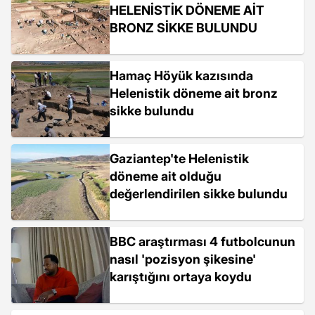
HELENİSTİK DÖNEME AİT
BRONZ SİKKE BULUNDU
Hamaç Höyük kazısında
Helenistik döneme ait bronz
sikke bulundu
Gaziantep'te Helenistik
döneme ait olduğu
değerlendirilen sikke bulundu
BBC araştırması 4 futbolcunun
nasıl 'pozisyon şikesine'
karıştığını ortaya koydu