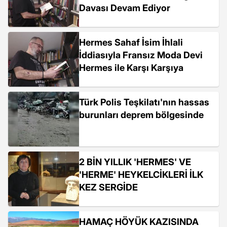
Davası Devam Ediyor
Hermes Sahaf İsim İhlali
İddiasıyla Fransız Moda Devi
Hermes ile Karşı Karşıya
Türk Polis Teşkilatı'nın hassas
burunları deprem bölgesinde
2 BİN YILLIK 'HERMES' VE
'HERME' HEYKELCİKLERİ İLK
KEZ SERGİDE
HAMAÇ HÖYÜK KAZISINDA