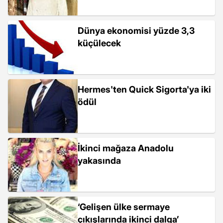
Dünya ekonomisi yüzde 3,3
küçülecek
Hermes'ten Quick Sigorta'ya iki
ödül
İkinci mağaza Anadolu
yakasında
‘Gelişen ülke sermaye
çıkışlarında ikinci dalga’