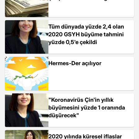
Tüm dünyada yüzde 2,4 olan
2020 GSYH büyüme tahmini
yüzde 0,5'e çekildi
Hermes-Der açılıyor
"Koronavirüs Çin'in yıllık
büyümesini yüzde 1 oranında
düşürecek"
2020 yılında küresel iflaslar