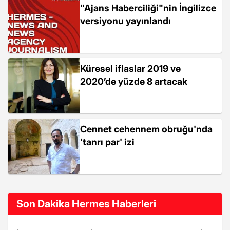
"Ajans Haberciliği"nin İngilizce
versiyonu yayınlandı
Küresel iflaslar 2019 ve
2020’de yüzde 8 artacak
Cennet cehennem obruğu'nda
'tanrı par' izi
Son Dakika Hermes Haberleri