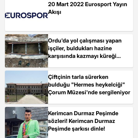
20 Mart 2022 Eurosport Yayın
Akışı
Ordu'da yol çalışması yapan
işçiler, buldukları hazine
karşısında kazmayı küreği
bırakıp aşağı indi! Hemen
polise çağrıldı, bölge koruma
Çiftçinin tarla sürerken
altında
bulduğu "Hermes heykelciği"
Çorum Müzesi'nde sergileniyor
Kerimcan Durmaz Peşimde
sözleri! Kerimcan Durmaz
Peşimde şarkısı dinle!