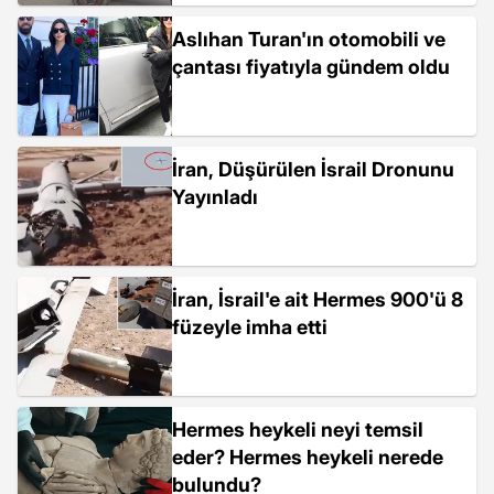
Aslıhan Turan'ın otomobili ve
çantası fiyatıyla gündem oldu
İran, Düşürülen İsrail Dronunu
Yayınladı
İran, İsrail'e ait Hermes 900'ü 8
füzeyle imha etti
Hermes heykeli neyi temsil
eder? Hermes heykeli nerede
bulundu?