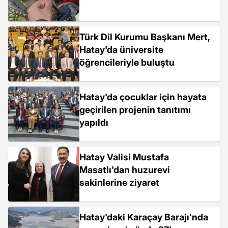
Türk Dil Kurumu Başkanı Mert,
Hatay'da üniversite
öğrencileriyle buluştu
Hatay'da çocuklar için hayata
geçirilen projenin tanıtımı
yapıldı
Hatay Valisi Mustafa
Masatlı'dan huzurevi
sakinlerine ziyaret
Hatay'daki Karaçay Barajı'nda