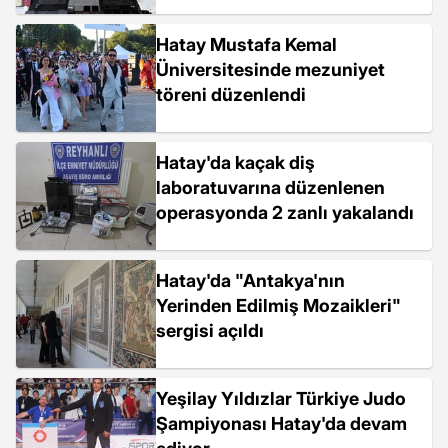
Hatay Mustafa Kemal
Üniversitesinde mezuniyet
töreni düzenlendi
Hatay'da kaçak diş
laboratuvarına düzenlenen
operasyonda 2 zanlı yakalandı
Hatay'da "Antakya'nın
Yerinden Edilmiş Mozaikleri"
sergisi açıldı
Yeşilay Yıldızlar Türkiye Judo
Şampiyonası Hatay'da devam