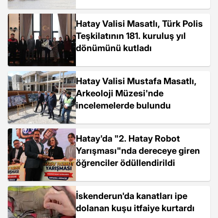
Hatay Valisi Masatlı, Türk Polis
Teşkilatının 181. kuruluş yıl
dönümünü kutladı
Hatay Valisi Mustafa Masatlı,
Arkeoloji Müzesi'nde
incelemelerde bulundu
Hatay'da "2. Hatay Robot
Yarışması"nda dereceye giren
öğrenciler ödüllendirildi
İskenderun'da kanatları ipe
dolanan kuşu itfaiye kurtardı