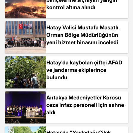
kontrol altına alındı
Hatay Valisi Mustafa Masatlı,
Orman Bölge Müdürlüğünün
yeni hizmet binasını inceledi
Hatay'da kaybolan çiftçi AFAD
ve jandarma ekiplerince
bulundu
Antakya Medeniyetler Korosu
ceza infaz personeli için sahne
aldı
Hatay'da "Yayladağı Çilek