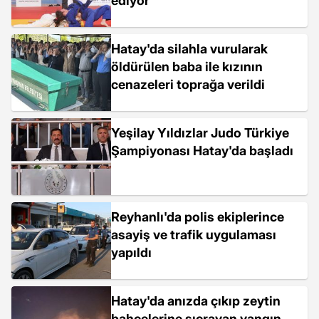
ediyor
Hatay'da silahla vurularak
öldürülen baba ile kızının
cenazeleri toprağa verildi
Yeşilay Yıldızlar Judo Türkiye
Şampiyonası Hatay'da başladı
Reyhanlı'da polis ekiplerince
asayiş ve trafik uygulaması
yapıldı
Hatay'da anızda çıkıp zeytin
bahçelerine sıçrayan yangın