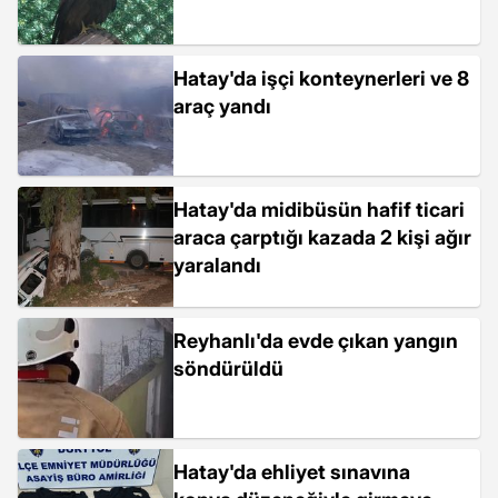
Hatay'da işçi konteynerleri ve 8
araç yandı
Hatay'da midibüsün hafif ticari
araca çarptığı kazada 2 kişi ağır
yaralandı
Reyhanlı'da evde çıkan yangın
söndürüldü
Hatay'da ehliyet sınavına