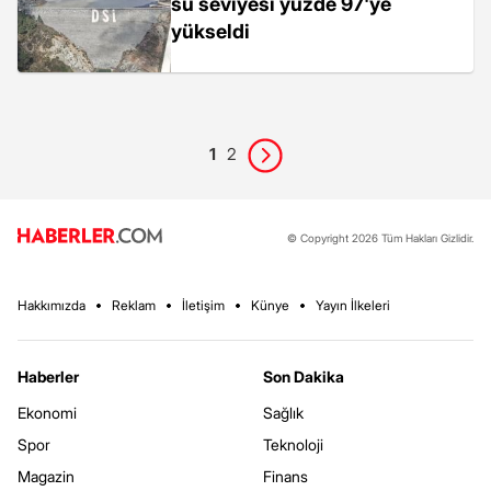
su seviyesi yüzde 97'ye
yükseldi
1
2
© Copyright 2026 Tüm Hakları Gizlidir.
Hakkımızda
Reklam
İletişim
Künye
Yayın İlkeleri
Haberler
Son Dakika
Ekonomi
Sağlık
Spor
Teknoloji
Magazin
Finans