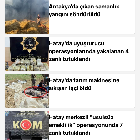
Antakya'da çıkan samanlık
yangını söndürüldü
Hatay'da uyuşturucu
operasyonlarında yakalanan 4
zanlı tutuklandı
Hatay'da tarım makinesine
sıkışan işçi öldü
Hatay merkezli "usulsüz
emeklilik" operasyonunda 7
zanlı tutuklandı