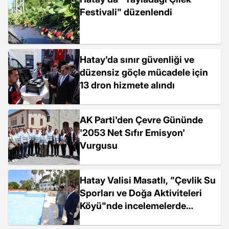
Festivali" düzenlendi
Hatay'da sınır güvenliği ve
düzensiz göçle mücadele için
13 dron hizmete alındı
AK Parti'den Çevre Gününde
'2053 Net Sıfır Emisyon'
Vurgusu
Hatay Valisi Masatlı, "Çevlik Su
Sporları ve Doğa Aktiviteleri
Köyü"nde incelemelerde
bulundu