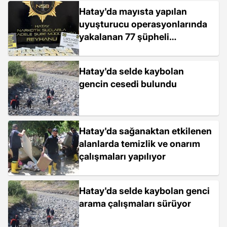
Hatay'da mayısta yapılan
uyuşturucu operasyonlarında
yakalanan 77 şüpheli
tutuklandı
Hatay'da selde kaybolan
gencin cesedi bulundu
Hatay'da sağanaktan etkilenen
alanlarda temizlik ve onarım
çalışmaları yapılıyor
Hatay'da selde kaybolan genci
arama çalışmaları sürüyor