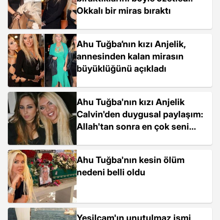
Okkalı bir miras bıraktı
Ahu Tuğba’nın kızı Anjelik,
annesinden kalan mirasın
büyüklüğünü açıkladı
Ahu Tuğba'nın kızı Anjelik
Calvin'den duygusal paylaşım:
Allah'tan sonra en çok seni
sevdim
Ahu Tuğba'nın kesin ölüm
nedeni belli oldu
Yeşilçam'ın unutulmaz ismi