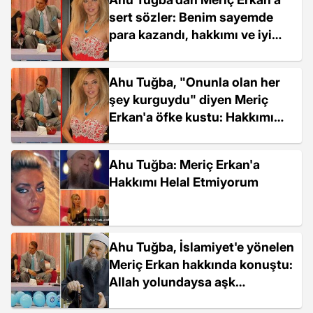
sert sözler: Benim sayemde
para kazandı, hakkımı ve iyi
niyetimi helal etmiyorum
Ahu Tuğba, "Onunla olan her
şey kurguydu" diyen Meriç
Erkan'a öfke kustu: Hakkımı
helal etmiyorum
Ahu Tuğba: Meriç Erkan'a
Hakkımı Helal Etmiyorum
Ahu Tuğba, İslamiyet'e yönelen
Meriç Erkan hakkında konuştu:
Allah yolundaysa aşk
yaşamadığımızı söylesin