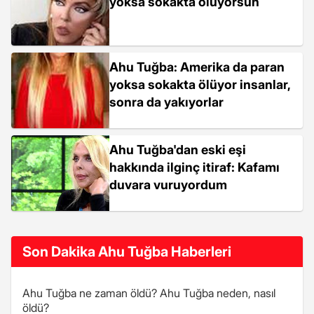
yoksa sokakta ölüyorsun
Ahu Tuğba: Amerika da paran
yoksa sokakta ölüyor insanlar,
sonra da yakıyorlar
Ahu Tuğba'dan eski eşi
hakkında ilginç itiraf: Kafamı
duvara vuruyordum
Son Dakika Ahu Tuğba Haberleri
Ahu Tuğba ne zaman öldü? Ahu Tuğba neden, nasıl
öldü?