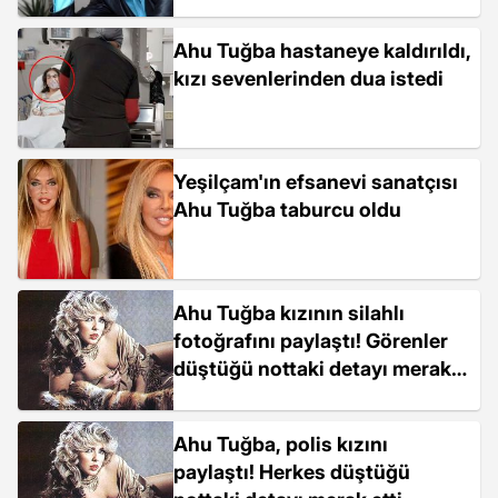
Ahu Tuğba hastaneye kaldırıldı,
kızı sevenlerinden dua istedi
Yeşilçam'ın efsanevi sanatçısı
Ahu Tuğba taburcu oldu
Ahu Tuğba kızının silahlı
fotoğrafını paylaştı! Görenler
düştüğü nottaki detayı merak
etti
Ahu Tuğba, polis kızını
paylaştı! Herkes düştüğü