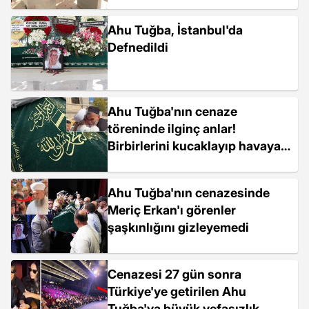
Ahu Tuğba, İstanbul'da
Defnedildi
Ahu Tuğba'nın cenaze
töreninde ilginç anlar!
Birbirlerini kucaklayıp havaya
kaldırdılar
Ahu Tuğba'nın cenazesinde
Meriç Erkan'ı görenler
şaşkınlığını gizleyemedi
Cenazesi 27 gün sonra
Türkiye'ye getirilen Ahu
Tuğba'ya büyük vefasızlık