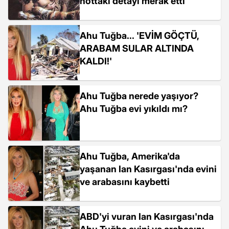
nottaki detayı merak etti
Ahu Tuğba... 'EVİM GÖÇTÜ,
ARABAM SULAR ALTINDA
KALDI!'
Ahu Tuğba nerede yaşıyor?
Ahu Tuğba evi yıkıldı mı?
Ahu Tuğba, Amerika'da
yaşanan Ian Kasırgası'nda evini
ve arabasını kaybetti
ABD'yi vuran Ian Kasırgası'nda