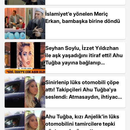
İslamiyet'e yönelen Meriç
Erkan, bambaşka birine döndü
Seyhan Soylu, İzzet Yıldızhan
ile aşk yaşadığını itiraf etti! Ahu
Tuğba yayına bağlanıp
doğruladı
Sinirlenip lüks otomobili çöpe
attı! Takipçileri Ahu Tuğba'ya
seslendi: Atmasaydın, ihtiyacı
olana verseydin
Ahu Tuğba, kızı Anjelik'in lüks
otomobilini tamircilere tepki