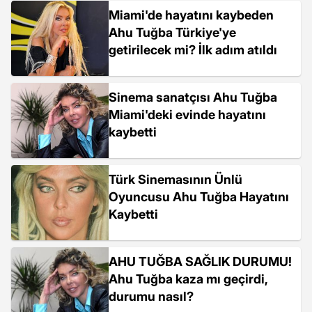
Miami'de hayatını kaybeden
Ahu Tuğba Türkiye'ye
getirilecek mi? İlk adım atıldı
Sinema sanatçısı Ahu Tuğba
Miami'deki evinde hayatını
kaybetti
Türk Sinemasının Ünlü
Oyuncusu Ahu Tuğba Hayatını
Kaybetti
AHU TUĞBA SAĞLIK DURUMU!
Ahu Tuğba kaza mı geçirdi,
durumu nasıl?