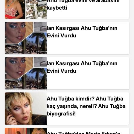
Ahu Tuğba evini ve arabasını
kaybetti
Ian Kasırgası Ahu Tuğba'nın
Evini Vurdu
Ian Kasırgası Ahu Tuğba'nın
Evini Vurdu
Ahu Tuğba kimdir? Ahu Tuğba
kaç yaşında, nereli? Ahu Tuğba
biyografisi!
Ahu Tuğba'dan Meriç Erkan'a