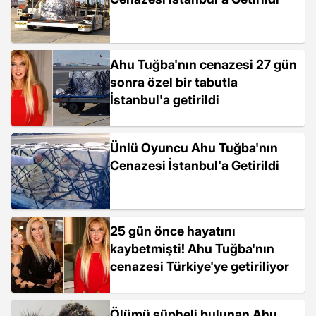
Ahu Tuğba'nın cenazesi 27 gün
sonra özel bir tabutla
İstanbul'a getirildi
Ünlü Oyuncu Ahu Tuğba'nın
Cenazesi İstanbul'a Getirildi
25 gün önce hayatını
kaybetmişti! Ahu Tuğba'nın
cenazesi Türkiye'ye getiriliyor
Ölümü şüpheli bulunan Ahu