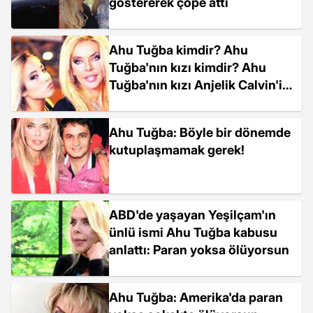
göstererek çöpe attı
Ahu Tuğba kimdir? Ahu
Tuğba'nın kızı kimdir? Ahu
Tuğba'nın kızı Anjelik Calvin'in
babası kimdir?
Ahu Tuğba: Böyle bir dönemde
kutuplaşmamak gerek!
ABD'de yaşayan Yeşilçam'ın
ünlü ismi Ahu Tuğba kabusu
anlattı: Paran yoksa ölüyorsun
Ahu Tuğba: Amerika'da paran