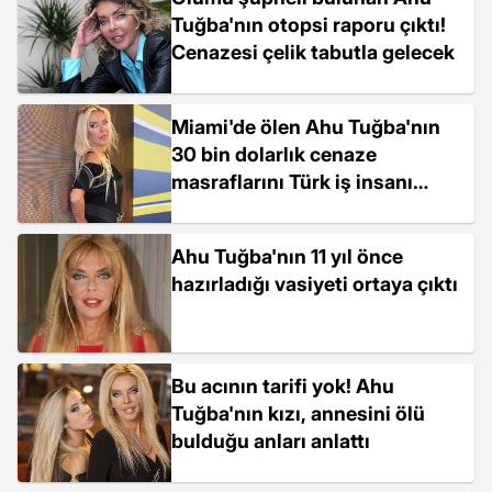
Tuğba'nın otopsi raporu çıktı!
Cenazesi çelik tabutla gelecek
Miami'de ölen Ahu Tuğba'nın
30 bin dolarlık cenaze
masraflarını Türk iş insanı
karşıladı
Ahu Tuğba'nın 11 yıl önce
hazırladığı vasiyeti ortaya çıktı
Bu acının tarifi yok! Ahu
Tuğba'nın kızı, annesini ölü
bulduğu anları anlattı