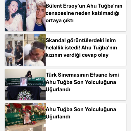
Bülent Ersoy'un Ahu Tuğba'nın
cenazesine neden katılmadığı
ortaya çıktı
Skandal görüntülerdeki isim
helallik istedi! Ahu Tuğba'nın
kızının verdiği cevap olay
Türk Sinemasının Efsane İsmi
Ahu Tuğba Son Yolculuğuna
Uğurlandı
Ahu Tuğba Son Yolculuğuna
Uğurlandı