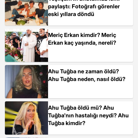
paylaştı: Fotoğrafı görenler
eski yıllara döndü
Meriç Erkan kimdir? Meriç
Erkan kaç yaşında, nereli?
Ahu Tuğba ne zaman öldü?
Ahu Tuğba neden, nasıl öldü?
Ahu Tuğba öldü mü? Ahu
Tuğba'nın hastalığı neydi? Ahu
Tuğba kimdir?